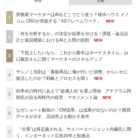
今日
月間
実務家マーケターはAIをどこでどう使う？積水ハウス イノ
1
コム CROが実践する「5Sフレームワーク」
NEW
「何を分析するか」の決定が結果を分ける！課題・論点設
2
計と仮説構築におけるAIと人間の役割
NEW
「下剋上したいなら、これから数年はボーナスタイム」山
3
口義宏さんに聞くマーケターのスキルアップ
ヤシノミ洗剤は「看板商品に傷が付いた状態」からいかに
4
復活したのか？戦略とプロセスを聞く
NEW
効率化の時代にあえて“超属人化”を選ぶ理由 アナグラム阿
5
部氏が語るAI時代の経営・マネジメント論
NEW
なぜショート動画の「CM流用」は成果が出ないのか？購買
6
データが示す、店頭売上を動かす条件
「“分業”は再定義される」サイバーエージェント内藤氏に聞
7
く、インターネット広告20年と転換点