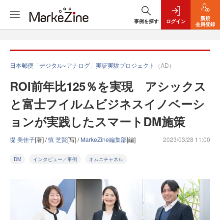
新規
事例を探す
ログイン
会員登録
日本郵便「デジタル×アナログ」実証実験プロジェクト
（AD）
ROI前年比125％を実現 アシックス
と富士フイルムビジネスイノベーシ
ョンが実践したスマートDM施策
堤 美佳子
[著] /
慎 芝賢
[写] /
MarkeZine編集部
[編]
2023/03/28 11:00
DM
インタビュー／事例
オムニチャネル