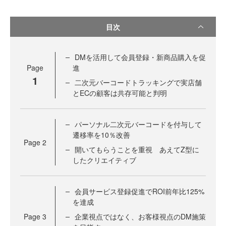
目次
DMを活用して会員登録・新商品購入を促
Page
進
1
二次元バーコードトラッキングで実店舗
とECの顧客は共存可能と判明
パーソナル二次元バーコードを付与して
遷移率を10％改善
Page
2
開いてもらうことを重視 あえてZ型に
したクリエイティブ
会員サービス登録促進でROI前年比125%
を達成
Page
3
企業視点ではなく、お客様視点のDM施策