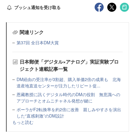
プッシュ通知を受け取る
関連リンク
第37回 全日本DM大賞
日本郵便「デジタル×アナログ」実証実験プロ
ジェクト連載記事一覧
DM経由の受注率が3割超、購入単価2倍の成果も 北海
道産地直送センターが注力したリピート促...
恩藏教授に訊くデジタル時代のDMの役割 無意識への
アプローチとオムニチャネル発想が鍵に
ポーラがF2転換率を約2倍に改善 親しみやすさを演出
した“直感刺激”のDM設計
もっと読む