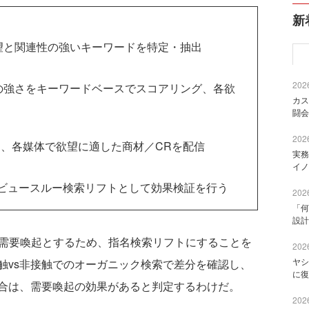
新
望と関連性の強いキーワードを特定・抽出
2026
の強さをキーワードベースでスコアリング、各欲
カス
闘会
2026
、各媒体で欲望に適した商材／CRを配信
実務
イノ
ビュースルー検索リフトとして効果検証を行う
2026
「何
設計
ず需要喚起とするため、指名検索リフトにすることを
2026
ヤシ
触vs非接触でのオーガニック検索で差分を確認し、
に復
合は、需要喚起の効果があると判定するわけだ。
2026