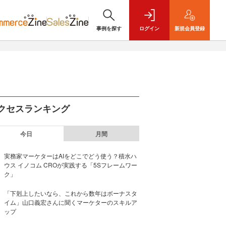
事例を探す
ログイン
新規
会員登録
クセスランキング
今日
月間
実務家マーケターはAIをどこでどう使う？積水ハ
ウス イノコム CROが実践する「5Sフレームワー
ク」
「下剋上したいなら、これから数年はボーナスタ
イム」山口義宏さんに聞くマーケターのスキルア
ップ