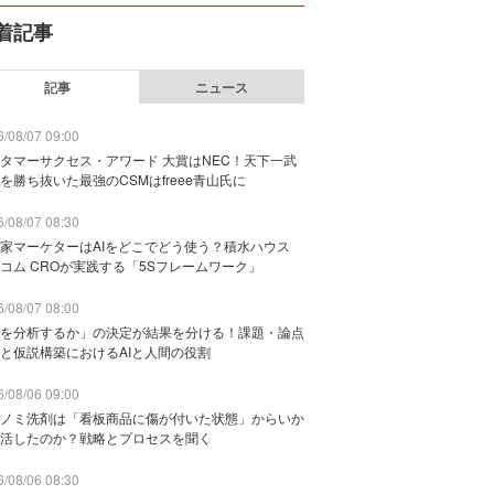
着記事
記事
ニュース
/08/07 09:00
タマーサクセス・アワード 大賞はNEC！天下一武
を勝ち抜いた最強のCSMはfreee青山氏に
/08/07 08:30
家マーケターはAIをどこでどう使う？積水ハウス
コム CROが実践する「5Sフレームワーク」
/08/07 08:00
を分析するか」の決定が結果を分ける！課題・論点
と仮説構築におけるAIと人間の役割
/08/06 09:00
ノミ洗剤は「看板商品に傷が付いた状態」からいか
活したのか？戦略とプロセスを聞く
/08/06 08:30