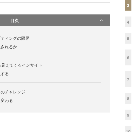
3
目次
4
ゲティングの限界
5
成されるか
6
ら見えてくるインサイト
鎖する
7
信のチャレンジ
8
も変わる
9
10