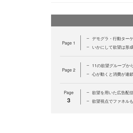
デモグラ・行動ター
Page
1
いかにして欲望は形
11の欲望グループか
Page
2
心が動くと消費が連
Page
欲望を用いた広告配
3
欲望視点でファネル