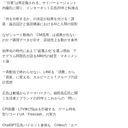
「“分業”は再定義される」サイバーエージェント
内藤氏に聞く、インターネット広告20年と転換点
「何を分析するか」の決定が結果を分ける！課
題・論点設計と仮説構築におけるAIと人間の役割
なぜショート動画の「CM流用」は成果が出ない
のか？購買データが示す、店頭売上を動かす条件
効率化の時代にあえて“超属人化”を選ぶ理由 ア
ナグラム阿部氏が語るAI時代の経営・マネジメン
ト論
一斉配信で終わらせない。LINEを「消費」から
「資産」に変える、カルビーとＵＴグループの設
計思想
広告は劇場からテーマパークへ。細田高広氏に聞
く生活者とブランドの20年とこれからの「問い」
CPI高騰・LTV伸び悩みを打破する ゲーム特化
型リワードUA「Freecash」の実力
ChatGPT広告パイロット参画も Criteoの「エー