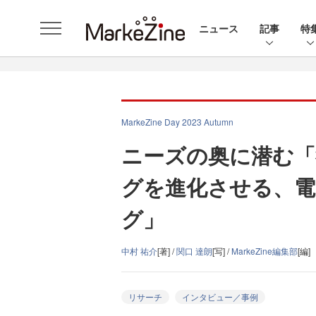
ニュース
記事
特
MarkeZine Day 2023 Autumn
ニーズの奥に潜む「
グを進化させる、電
グ」
中村 祐介
[著] /
関口 達朗
[写] /
MarkeZine編集部
[編]
リサーチ
インタビュー／事例