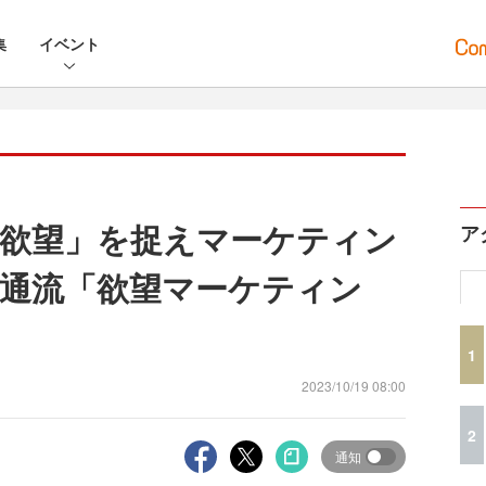
集
イベント
欲望」を捉えマーケティン
ア
通流「欲望マーケティン
1
2023/10/19 08:00
2
通知