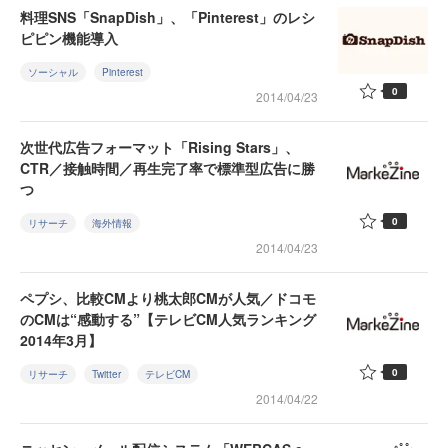
料理SNS「SnapDish」、「Pinterest」のレシ
ピピン機能導入
ソーシャル
Pinterest
0
2014/04/23
次世代広告フォーマット「Rising Stars」、
CTR／接触時間／再生完了率で標準型広告に勝
つ
0
リサーチ
海外情報
2014/04/23
ペプシ、比較CMより桃太郎CMが人気／ドコモ
のCMは“感動する”【テレビCM人気ランキング
2014年3月】
0
リサーチ
Twitter
テレビCM
2014/04/22