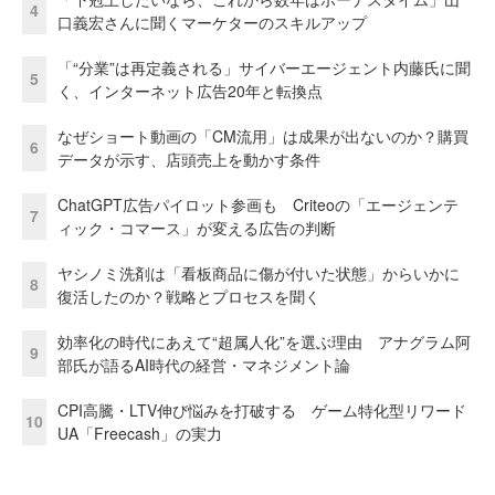
4
口義宏さんに聞くマーケターのスキルアップ
「“分業”は再定義される」サイバーエージェント内藤氏に聞
5
く、インターネット広告20年と転換点
なぜショート動画の「CM流用」は成果が出ないのか？購買
6
データが示す、店頭売上を動かす条件
ChatGPT広告パイロット参画も Criteoの「エージェンテ
7
ィック・コマース」が変える広告の判断
ヤシノミ洗剤は「看板商品に傷が付いた状態」からいかに
8
復活したのか？戦略とプロセスを聞く
効率化の時代にあえて“超属人化”を選ぶ理由 アナグラム阿
9
部氏が語るAI時代の経営・マネジメント論
CPI高騰・LTV伸び悩みを打破する ゲーム特化型リワード
10
UA「Freecash」の実力