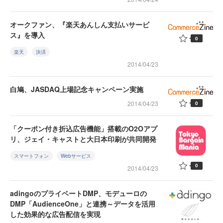
オークファン、『楽天あんしん支払いサービ
ス』を導入
0
楽天
決済
2014/04/23
白鳩、JASDAQ上場記念キャンペーン実施
2014/04/23
0
「クーポン付き折込広告機能」搭載のO2Oアプ
リ、ジェイ・キャストと大日本印刷が共同開発
スマートフォン
Webサービス
0
2014/04/23
adingoのプライベートDMP、モデューロの
DMP「AudienceOne」と連携～データを活用
した効果的な広告配信を実現