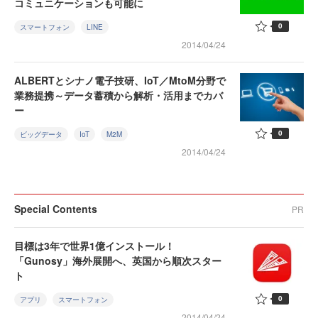
コミュニケーションも可能に
0
スマートフォン
LINE
2014/04/24
ALBERTとシナノ電子技研、IoT／MtoM分野で
業務提携～データ蓄積から解析・活用までカバ
ー
0
ビッグデータ
IoT
M2M
2014/04/24
Special Contents
PR
目標は3年で世界1億インストール！
「Gunosy」海外展開へ、英国から順次スター
ト
0
アプリ
スマートフォン
2014/04/24