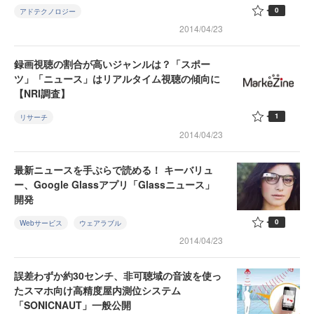
0
アドテクノロジー
2014/04/23
録画視聴の割合が高いジャンルは？「スポー
ツ」「ニュース」はリアルタイム視聴の傾向に
【NRI調査】
1
リサーチ
2014/04/23
最新ニュースを手ぶらで読める！ キーバリュ
ー、Google Glassアプリ「Glassニュース」
開発
0
Webサービス
ウェアラブル
2014/04/23
誤差わずか約30センチ、非可聴域の音波を使っ
たスマホ向け高精度屋内測位システム
「SONICNAUT」一般公開