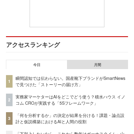
アクセスランキング
今日
月間
瞬間認知では伝わらない。国産靴下ブランドがSmartNews
1
で見つけた「ストーリーの届け方」
実務家マーケターはAIをどこでどう使う？積水ハウス イノ
2
コム CROが実践する「5Sフレームワーク」
「何を分析するか」の決定が結果を分ける！課題・論点設
3
計と仮説構築におけるAIと人間の役割
「下剋上したいなら、これから数年はボーナスタイム」山