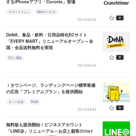
するiPhoneアプリ「Cocotte」登場
スマートフォン
Webサービス
0
2014/04/24
DeNA、食品・飲料・日用品特化ECサイト
「EVERY MART」リニューアルオープン～全
国・全品送料無料を実現
0
EC／通販
2014/04/24
ｉタウンページ、ランディングページ標準装備
の広告「プレミアムプラン」を提供開始
ネット広告
BtoB
0
2014/04/24
無料版も提供開始！ビジネスアカウント
「LINE@」リニューアル～お店と顧客の1to1