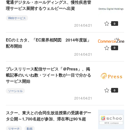
電通デジタル・ホールディングス、慢性疾患管
理サービス展開するウェルビーへ出資
Webサービス
0
2014/04/21
ECのミカタ、「EC業界相関図 2014年度版」
配布開始
0
2014/04/21
プレスリリース配信サービス「＠Press」、掲
載記事のいいね数・ツイート数が一目で分かる
サービス開始
0
ソーシャル
2014/04/21
スクー、東大との合同生放送授業の受講者デー
タ公開～1,700名超が参加、滞在率は90％超
リサーチ
動画