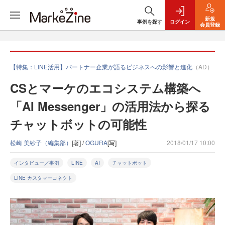
新規
事例を探す
ログイン
会員登録
【特集：LINE活用】パートナー企業が語るビジネスへの影響と進化
（AD）
CSとマーケのエコシステム構築へ
「AI Messenger」の活用法から探る
チャットボットの可能性
松崎 美紗子（編集部）
[著] /
OGURA
[写]
2018/01/17 10:00
インタビュー／事例
LINE
AI
チャットボット
LINE カスタマーコネクト