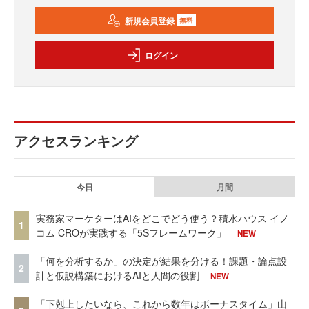
新規会員登録
無料
ログイン
アクセスランキング
今日
月間
実務家マーケターはAIをどこでどう使う？積水ハウス イノ
1
コム CROが実践する「5Sフレームワーク」
NEW
「何を分析するか」の決定が結果を分ける！課題・論点設
2
計と仮説構築におけるAIと人間の役割
NEW
「下剋上したいなら、これから数年はボーナスタイム」山