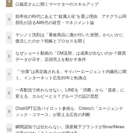
3
口義宏さんに聞くマーケターのスキルアップ
効率化の時代にあえて“超属人化”を選ぶ理由 アナグラム阿
4
部氏が語るAI時代の経営・マネジメント論
ヤシノミ洗剤は「看板商品に傷が付いた状態」からいかに
5
復活したのか？戦略とプロセスを聞く
なぜショート動画の「CM流用」は成果が出ないのか？購買
6
データが示す、店頭売上を動かす条件
「“分業”は再定義される」サイバーエージェント内藤氏に聞
7
く、インターネット広告20年と転換点
一斉配信で終わらせない。LINEを「消費」から「資産」に
8
変える、カルビーとＵＴグループの設計思想
ChatGPT広告パイロット参画も Criteoの「エージェンテ
9
ィック・コマース」が変える広告の判断
瞬間認知では伝わらない。国産靴下ブランドがSmartNews
10
で見つけた「ストーリーの届け方」