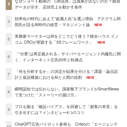
なぜショート動画の「CM流用」は成果が出ないのか？購買
3
データが示す、店頭売上を動かす条件
効率化の時代にあえて“超属人化”を選ぶ理由 アナグラム阿
4
部氏が語るAI時代の経営・マネジメント論
NEW
実務家マーケターはAIをどこでどう使う？積水ハウス イノ
5
コム CROが実践する「5Sフレームワーク」
NEW
「“分業”は再定義される」サイバーエージェント内藤氏に聞
6
く、インターネット広告20年と転換点
「何を分析するか」の決定が結果を分ける！課題・論点設
7
計と仮説構築におけるAIと人間の役割
NEW
瞬間認知では伝わらない。国産靴下ブランドがSmartNews
8
で見つけた「ストーリーの届け方」
プロも陥る「確証バイアス」を回避して「顧客の本音」を
9
引き出すには？インタビュー4つのコツ
ChatGPT広告パイロット参画も Criteoの「エージェンテ
10