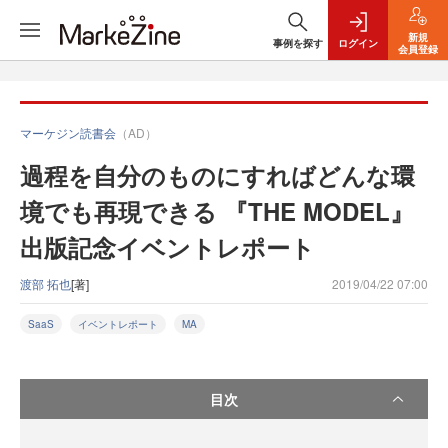
新規
事例を探す
ログイン
会員登録
マーケジン読書会
（AD）
過程を自分のものにすればどんな環
境でも再現できる 『THE MODEL』
出版記念イベントレポート
渡部 拓也
[著]
2019/04/22 07:00
SaaS
イベントレポート
MA
目次