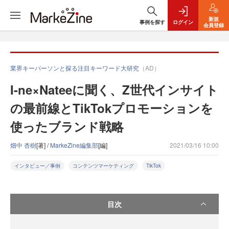
新規
事例を探す
ログイン
会員登録
業界キーパーソンと探る注目キーワード大研究
（AD）
I-ne×Nateeに聞く、Z世代インサイト
の最前線とTikTokプロモーションを
使ったブランド戦略
畑中 杏樹
[著] /
MarkeZine編集部
[編]
2021/03/16 10:00
インタビュー／事例
コンテンツマーケティング
TikTok
目次