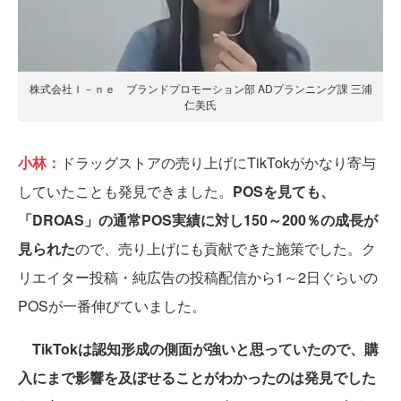
株式会社Ｉ－ｎｅ ブランドプロモーション部 ADプランニング課 三浦
仁美氏
小林：
ドラッグストアの売り上げにTikTokがかなり寄与
していたことも発見できました。
POSを見ても、
「DROAS」の通常POS実績に対し150～200％の成長が
見られた
ので、売り上げにも貢献できた施策でした。ク
リエイター投稿・純広告の投稿配信から1～2日ぐらいの
POSが一番伸びていました。
TikTokは認知形成の側面が強いと思っていたので、購
入にまで影響を及ぼせることがわかったのは発見でした