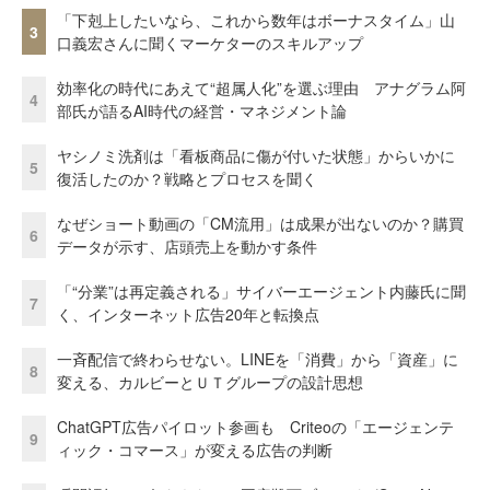
「下剋上したいなら、これから数年はボーナスタイム」山
3
口義宏さんに聞くマーケターのスキルアップ
効率化の時代にあえて“超属人化”を選ぶ理由 アナグラム阿
4
部氏が語るAI時代の経営・マネジメント論
ヤシノミ洗剤は「看板商品に傷が付いた状態」からいかに
5
復活したのか？戦略とプロセスを聞く
なぜショート動画の「CM流用」は成果が出ないのか？購買
6
データが示す、店頭売上を動かす条件
「“分業”は再定義される」サイバーエージェント内藤氏に聞
7
く、インターネット広告20年と転換点
一斉配信で終わらせない。LINEを「消費」から「資産」に
8
変える、カルビーとＵＴグループの設計思想
ChatGPT広告パイロット参画も Criteoの「エージェンテ
9
ィック・コマース」が変える広告の判断