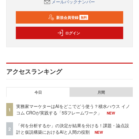
メールバックナンバー
新規会員登録
無料
ログイン
アクセスランキング
今日
月間
実務家マーケターはAIをどこでどう使う？積水ハウス イノ
1
コム CROが実践する「5Sフレームワーク」
NEW
「何を分析するか」の決定が結果を分ける！課題・論点設
2
計と仮説構築におけるAIと人間の役割
NEW