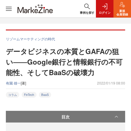
新規
事例を探す
ログイン
会員登録
リゾームマーケティングの時代
データビジネスの本質とGAFAの狙
い――Google銀行と情報銀行の不可
能性、そしてBaaSの破壊力
有園 雄一
[著]
2022/01/19 08:00
コラム
FinTech
BaaS
目次