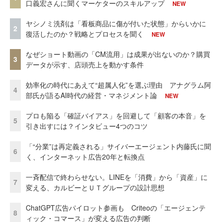
口義宏さんに聞くマーケターのスキルアップ
NEW
ヤシノミ洗剤は「看板商品に傷が付いた状態」からいかに
2
復活したのか？戦略とプロセスを聞く
NEW
なぜショート動画の「CM流用」は成果が出ないのか？購買
3
データが示す、店頭売上を動かす条件
効率化の時代にあえて“超属人化”を選ぶ理由 アナグラム阿
4
部氏が語るAI時代の経営・マネジメント論
NEW
プロも陥る「確証バイアス」を回避して「顧客の本音」を
5
引き出すには？インタビュー4つのコツ
「“分業”は再定義される」サイバーエージェント内藤氏に聞
6
く、インターネット広告20年と転換点
一斉配信で終わらせない。LINEを「消費」から「資産」に
7
変える、カルビーとＵＴグループの設計思想
ChatGPT広告パイロット参画も Criteoの「エージェンテ
8
ィック・コマース」が変える広告の判断