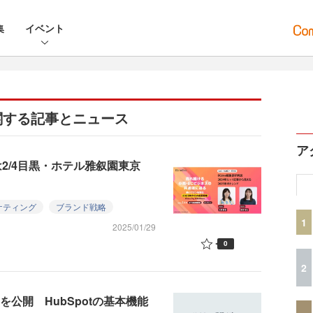
集
イベント
関する記事とニュース
ア
2/4目黒・ホテル雅叙園東京
ケティング
ブランド戦略
1
2025/01/29
0
2
を公開 HubSpotの基本機能