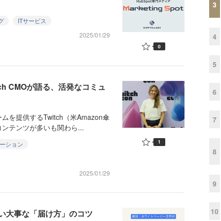
3
グ
ITサービス
2025/01/29
4
0
5
ch CMOが語る、活発なコミュ
6
供するTwitch（米Amazon傘
7
テンツが多いも関わら...
1
ケーション
8
2025/01/29
9
10
い大事な「届け方」のコツ