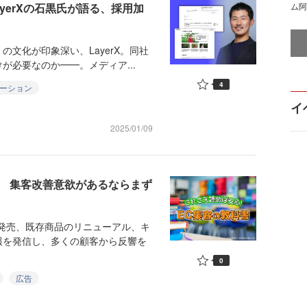
yerXの石黒氏が語る、採用加
ム阿
文化が印象深い、LayerX。同社
が必要なのか━━。メディア...
4
ケーション
イ
2025/01/09
穴 集客改善意欲があるならまず
発売、既存商品のリニューアル、キ
報を発信し、多くの顧客から反響を
0
広告