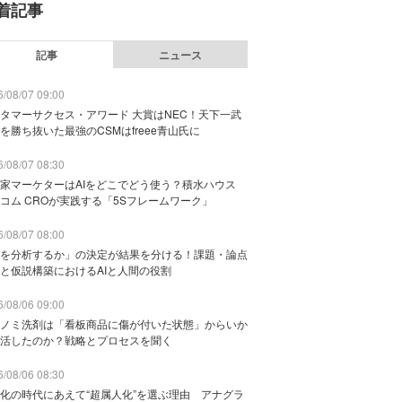
着記事
記事
ニュース
/08/07 09:00
タマーサクセス・アワード 大賞はNEC！天下一武
を勝ち抜いた最強のCSMはfreee青山氏に
/08/07 08:30
家マーケターはAIをどこでどう使う？積水ハウス
コム CROが実践する「5Sフレームワーク」
/08/07 08:00
を分析するか」の決定が結果を分ける！課題・論点
と仮説構築におけるAIと人間の役割
/08/06 09:00
ノミ洗剤は「看板商品に傷が付いた状態」からいか
活したのか？戦略とプロセスを聞く
/08/06 08:30
化の時代にあえて“超属人化”を選ぶ理由 アナグラ