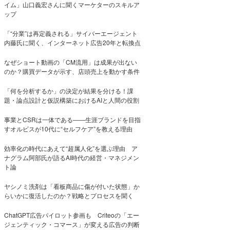
イム」山口義宏さんに聞くマーケターのスキルア
ップ
「“分業”は再定義される」サイバーエージェント
内藤氏に聞く、インターネット広告20年と転換点
なぜショート動画の「CM流用」は成果が出ない
のか？購買データが示す、店頭売上を動かす条件
「何を分析するか」の決定が結果を分ける！課
題・論点設計と仮説構築におけるAIと人間の役割
事業とCSRは一体である――生涯ブランドを目指
すオルビスが10代に“セルフケア”を教える理由
効率化の時代にあえて“超属人化”を選ぶ理由 ア
ナグラム阿部氏が語るAI時代の経営・マネジメン
ト論
ヤシノミ洗剤は「看板商品に傷が付いた状態」か
らいかに復活したのか？戦略とプロセスを聞く
ChatGPT広告パイロット参画も Criteoの「エー
ジェンティック・コマース」が変える広告の判断