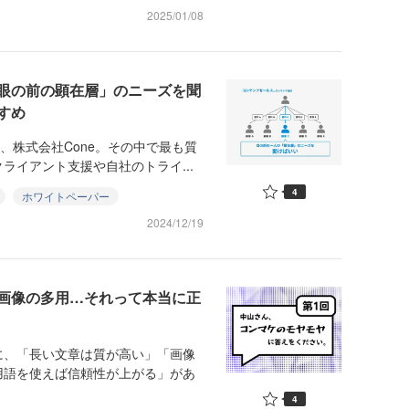
2025/01/08
眼の前の顕在層」のニーズを聞
すめ
、株式会社Cone。その中で最も質
ライアント支援や自社のトライ...
4
ホワイトペーパー
2024/12/19
画像の多用…それって本当に正
、「長い文章は質が高い」「画像
用語を使えば信頼性が上がる」があ
4