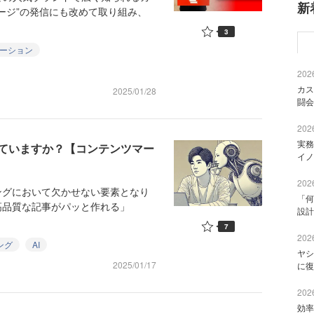
新
ージ”の発信にも改めて取り組み、
3
ケーション
2026
カス
2025/01/28
闘会
2026
実務
いていますか？【コンテンツマー
イノ
2026
ングにおいて欠かせない要素となり
「何
高品質な記事がパッと作れる」
設計
7
2026
ング
AI
ヤシ
2025/01/17
に復
2026
効率