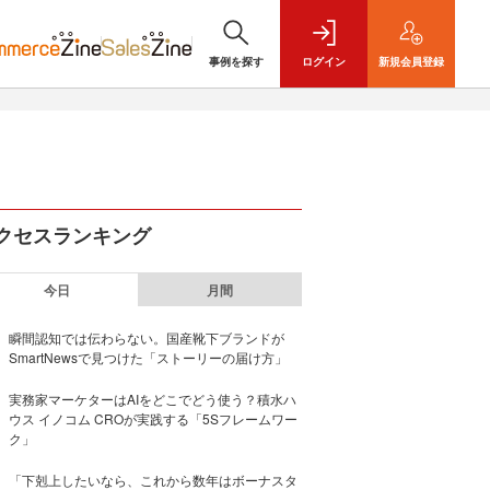
事例を探す
ログイン
新規
会員登録
クセスランキング
今日
月間
瞬間認知では伝わらない。国産靴下ブランドが
SmartNewsで見つけた「ストーリーの届け方」
実務家マーケターはAIをどこでどう使う？積水ハ
ウス イノコム CROが実践する「5Sフレームワー
ク」
「下剋上したいなら、これから数年はボーナスタ