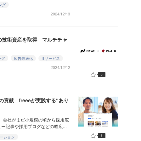
ング
2024/12/13
」の技術資産を取得 マルチチャ
ング
広告最適化
ITサービス
2024/12/12
0
貢献 freeeが実践する“あり
は、会社がまだ小規模の頃から採用広
ー記事や採用ブログなどの幅広...
1
ケーション