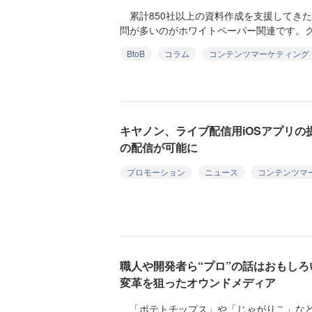
累計850社以上の資料作成を支援してきた
問が多いのがホワイトペーパー関連です。ク
BtoB
コラム
コンテンツマーケティング
キヤノン、ライブ配信用iOSアプリ
の配信が可能に
プロモーション
ニュース
コンテンツマ
職人や開発者ら“プロ”の話はおもし
変革を狙ったオウンドメディア
「ポテトチップス」や「じゃがりこ」など