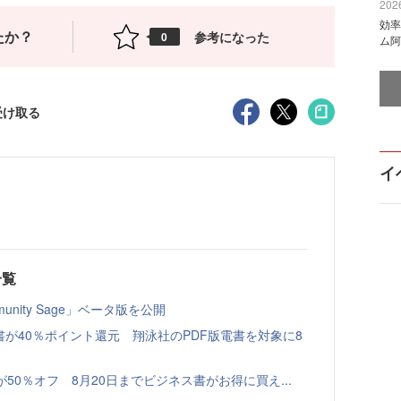
2026
効率
たか？
参考になった
0
ム阿
受け取る
イ
一覧
nity Sage」ベータ版を公開
書が40％ポイント還元 翔泳社のPDF版電書を対象に8
本が50％オフ 8月20日までビジネス書がお得に買え...