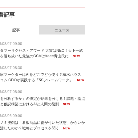
着記事
記事
ニュース
/08/07 09:00
タマーサクセス・アワード 大賞はNEC！天下一武
を勝ち抜いた最強のCSMはfreee青山氏に
NEW
/08/07 08:30
家マーケターはAIをどこでどう使う？積水ハウス
コム CROが実践する「5Sフレームワーク」
NEW
/08/07 08:00
を分析するか」の決定が結果を分ける！課題・論点
と仮説構築におけるAIと人間の役割
NEW
/08/06 09:00
ノミ洗剤は「看板商品に傷が付いた状態」からいか
活したのか？戦略とプロセスを聞く
NEW