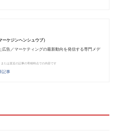
部（マーケジンヘンシュウブ）
た広告／マーケティングの最新動向を発信する専門メデ
、または直近の記事の寄稿時点での内容です
筆記事