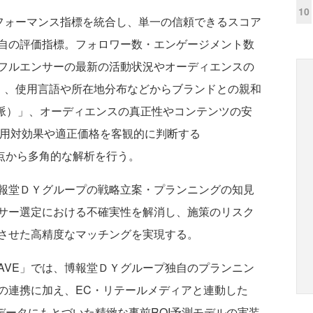
10
パフォーマンス指標を統合し、単一の信頼できるスコア
自の評価指標。フォロワー数・エンゲージメント数
フルエンサーの最新の活動状況やオーディエンスの
熱）」、使用言語や所在地分布などからブランドとの親和
l（文脈）」、オーディエンスの真正性やコンテンツの安
、費用対効果や適正価格を客観的に判断する
観点から多角的な解析を行う。
報堂ＤＹグループの戦略立案・プランニングの知見
サー選定における不確実性を解消し、施策のリスク
させた高精度なマッチングを実現する。
M WAVE」では、博報堂ＤＹグループ独自のプランニン
の連携に加え、EC・リテールメディアと連動した
データにもとづいた精緻な事前ROI予測モデルの実装