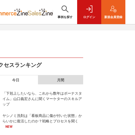
事例を探す
ログイン
新規
会員登録
クセスランキング
今日
月間
「下剋上したいなら、これから数年はボーナスタ
イム」山口義宏さんに聞くマーケターのスキルア
ップ
ヤシノミ洗剤は「看板商品に傷が付いた状態」か
らいかに復活したのか？戦略とプロセスを聞く
NEW