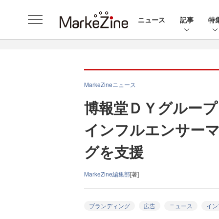
ニュース
記事
特
MarkeZineニュース
博報堂ＤＹグループ
インフルエンサー
グを支援
MarkeZine編集部
[著]
ブランディング
広告
ニュース
イン