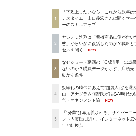
「下剋上したいなら、これから数年は
1
ナスタイム」山口義宏さんに聞くマー
ーのスキルアップ
ヤシノミ洗剤は「看板商品に傷が付い
2
態」からいかに復活したのか？戦略と
セスを聞く
NEW
なぜショート動画の「CM流用」は成
3
ないのか？購買データが示す、店頭売
動かす条件
効率化の時代にあえて“超属人化”を選
4
由 アナグラム阿部氏が語るAI時代の
営・マネジメント論
NEW
「“分業”は再定義される」サイバーエ
5
ント内藤氏に聞く、インターネット広告
年と転換点