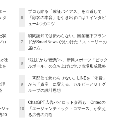
ボー
プロも陥る「確証バイアス」を回避して
ケタ
6
「顧客の本音」を引き出すには？インタビ
ュー4つのコツ
た状
瞬間認知では伝わらない。国産靴下ブラン
プロ
7
ドがSmartNewsで見つけた「ストーリーの
届け方」
果が出
“競技”から“産業”へ。新興スポーツ「ピック
8
上を
ルボール」の立ち上げに学ぶ市場形成戦略
一斉配信で終わらせない。LINEを「消費」
ぶ理
9
から「資産」に変える、カルビーとＵＴグ
経
ループの設計思想
ChatGPT広告パイロット参画も Criteoの
ージェ
10
「エージェンティック・コマース」が変え
20
る広告の判断