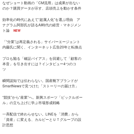
なぜショート動画の「CM流用」は成果が出ない
のか？購買データが示す、店頭売上を動かす条件
効率化の時代にあえて“超属人化”を選ぶ理由 ア
ナグラム阿部氏が語るAI時代の経営・マネジメン
ト論
NEW
「“分業”は再定義される」サイバーエージェント
内藤氏に聞く、インターネット広告20年と転換点
プロも陥る「確証バイアス」を回避して「顧客の
本音」を引き出すには？インタビュー4つのコ
ツ
瞬間認知では伝わらない。国産靴下ブランドが
SmartNewsで見つけた「ストーリーの届け方」
“競技”から“産業”へ。新興スポーツ「ピックルボー
ル」の立ち上げに学ぶ市場形成戦略
一斉配信で終わらせない。LINEを「消費」から
「資産」に変える、カルビーとＵＴグループの設
計思想