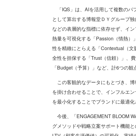
「IQS」は、AIを活用して複数の
として算出する博報堂ＤＹグループ独
などの表層的な指標に依存せず、イン
熱量を可視化する「Passion（情
性を精緻にとらえる「Contextua
全性を担保する「Trust（信頼）」
「Budget（予算）」など、計6つの
この客観的なデータにもとづき、博
を掛け合わせることで、インフルエン
を最小化することでブランドに最適化
今後、「ENGAGEMENT BLOO
グメソッドや戦略立案サポート機能と
LTV（顧客生涯価値）の可視化、実績