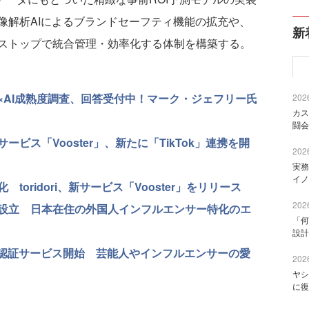
像解析AIによるブランドセーフティ機能の拡充や、
新
ストップで統合管理・効率化する体制を構築する。
×AI成熟度調査、回答受付中！マーク・ジェフリー氏
2026
カス
闘会
ビス「Vooster」、新たに「TikTok」連携を開
2026
実務
イノ
oridori、新サービス「Vooster」をリリース
2026
設立 日本在住の外国人インフルエンサー特化のエ
「何
設計
の認証サービス開始 芸能人やインフルエンサーの愛
2026
ヤシ
に復