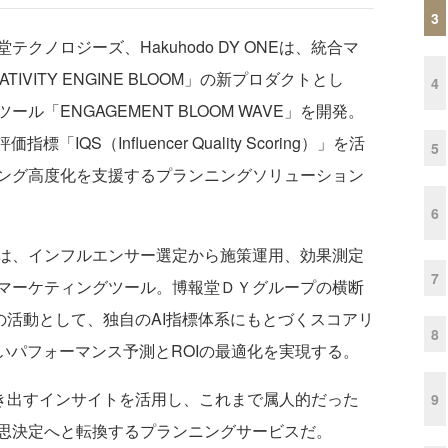
3
ノロジーズ、Hakuhodo DY ONEは、統合マ
VITY ENGINE BLOOM」の新プロダクトとし
4
「ENGAGEMENT BLOOM WAVE」を開発。
QS（Influencer Quality Scoring）」を活
5
ング高度化を支援するプランニングソリューション
6
AVE」は、インフルエンサー選定から施策運用、効果測定
7
マーケティングツール。博報堂ＤＹグループの横断
onalsの活動として、独自のAI指標体系にもとづくスコアリ
8
いパフォーマンス予測とROIの最適化を実現する。
き出すインサイトを活用し、これまで属人的だった
9
思決定へと転換するプランニングサービスだ。