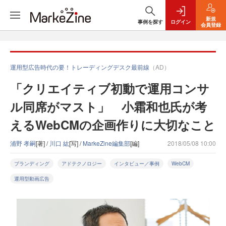
新規
事例を探す
ログイン
会員登録
運用型広告時代の要！トレーディングデスク最前線
（AD）
「クリエイティブ初動で運用コンサ
ル同席がマスト」 小霜和也氏が考
えるWebCMの企画作りに大切なこと
浦野 孝嗣
[著] /
川口 紘
[写] /
MarkeZine編集部
[編]
2018/05/08 10:00
ブランディング
アドテクノロジー
インタビュー／事例
WebCM
運用型動画広告