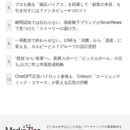
プロも陥る「確証バイアス」を回避して「顧客の本音」を
6
引き出すには？インタビュー4つのコツ
瞬間認知では伝わらない。国産靴下ブランドがSmartNews
7
で見つけた「ストーリーの届け方」
一斉配信で終わらせない。LINEを「消費」から「資産」に
8
変える、カルビーとＵＴグループの設計思想
“競技”から“産業”へ。新興スポーツ「ピックルボール」の立
9
ち上げに学ぶ市場形成戦略
ChatGPT広告パイロット参画も Criteoの「エージェンテ
10
ィック・コマース」が変える広告の判断
デジタルを中心とした広告／マーケティングの最新動向を