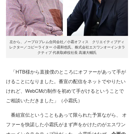
左から、ノープロブレム合同会社／小霜オフィス クリエイティブディ
レクター／コピーライター 小霜和也氏、株式会社エスワンオーインタラ
クティブ 代表取締役社長 高瀬大輔氏
「HTB様から直接僕のところにオファーがあって手が
けることになりました。番宣の配信をネットでやりたい
けれど、WebCMの制作を初めて手がけるということで
ご相談いただきました」（小霜氏）
番組宣伝ということもあって限られた予算ながら、 オ
ファーを快諾した小霜氏がまず声をかけたのがエスワン
オーインタラクティブ社だった。小霜氏はなぜ、
企画の