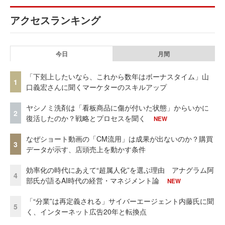
アクセスランキング
今日
月間
「下剋上したいなら、これから数年はボーナスタイム」山
1
口義宏さんに聞くマーケターのスキルアップ
ヤシノミ洗剤は「看板商品に傷が付いた状態」からいかに
2
復活したのか？戦略とプロセスを聞く
NEW
なぜショート動画の「CM流用」は成果が出ないのか？購買
3
データが示す、店頭売上を動かす条件
効率化の時代にあえて“超属人化”を選ぶ理由 アナグラム阿
4
部氏が語るAI時代の経営・マネジメント論
NEW
「“分業”は再定義される」サイバーエージェント内藤氏に聞
5
く、インターネット広告20年と転換点