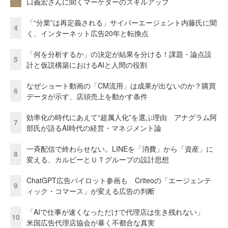
口義宏さんに聞くマーケターのスキルアップ
「“分業”は再定義される」サイバーエージェント内藤氏に聞
4
く、インターネット広告20年と転換点
「何を分析するか」の決定が結果を分ける！課題・論点設
5
計と仮説構築におけるAIと人間の役割
なぜショート動画の「CM流用」は成果が出ないのか？購買
6
データが示す、店頭売上を動かす条件
効率化の時代にあえて“超属人化”を選ぶ理由 アナグラム阿
7
部氏が語るAI時代の経営・マネジメント論
一斉配信で終わらせない。LINEを「消費」から「資産」に
8
変える、カルビーとＵＴグループの設計思想
ChatGPT広告パイロット参画も Criteoの「エージェンテ
9
ィック・コマース」が変える広告の判断
「AIで仕事が速くなっただけで代理店は生き残れない」
10
米国広告代理店協会が暴く不都合な真実