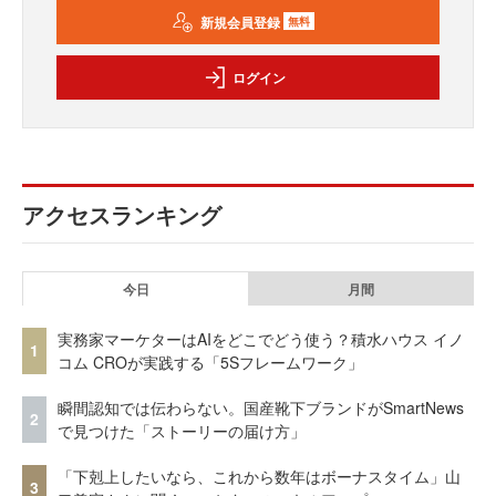
新規会員登録
無料
ログイン
アクセスランキング
今日
月間
実務家マーケターはAIをどこでどう使う？積水ハウス イノ
1
コム CROが実践する「5Sフレームワーク」
瞬間認知では伝わらない。国産靴下ブランドがSmartNews
2
で見つけた「ストーリーの届け方」
「下剋上したいなら、これから数年はボーナスタイム」山
3