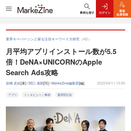
新規
事例を探す
ログイン
会員登録
業界キーパーソンと探る注目キーワード大研究
（AD）
月平均アプリインストール数が5.5
倍！DeNA×UNICORNのApple
Search Ads攻略
岩崎 史絵
[著] /
関口 達朗
[写] /
MarkeZine編集部
[編]
2022/04/11 10:00
アプリ
インタビュー／事例
運用型広告