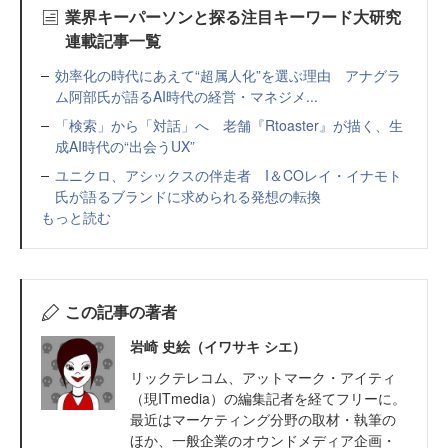
業界キーパーソンと探る注目キーワード大研究
連載記事一覧
効率化の時代にあえて“超属人化”を選ぶ理由 アナグラ
ム阿部氏が語るAI時代の経営・マネジメ...
「検索」から「対話」へ 老舗『Rtoaster』が描く、生
成AI時代の“出会うUX”
ユニクロ、アシックスの伴走者 I＆COレイ・イナモト
氏が語るブランドに求められる発想の転換
もっと読む
この記事の著者
岩崎 史絵（イワサキ シエ）
リックテレコム、アットマーク・アイティ
（現ITmedia）の編集記者を経てフリーに。
最近はマーケティング分野の取材・執筆の
ほか、一般企業のオウンドメディア企画・