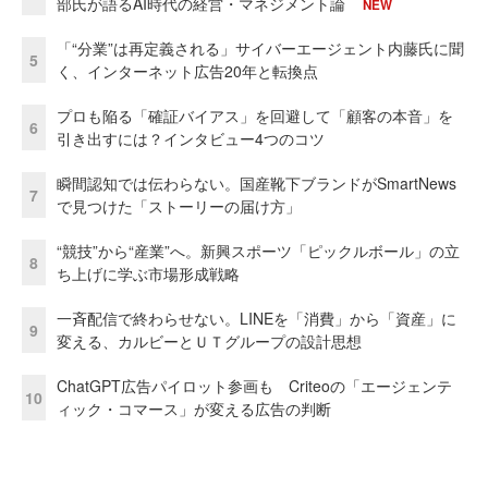
部氏が語るAI時代の経営・マネジメント論
NEW
「“分業”は再定義される」サイバーエージェント内藤氏に聞
5
く、インターネット広告20年と転換点
プロも陥る「確証バイアス」を回避して「顧客の本音」を
6
引き出すには？インタビュー4つのコツ
瞬間認知では伝わらない。国産靴下ブランドがSmartNews
7
で見つけた「ストーリーの届け方」
“競技”から“産業”へ。新興スポーツ「ピックルボール」の立
8
ち上げに学ぶ市場形成戦略
一斉配信で終わらせない。LINEを「消費」から「資産」に
9
変える、カルビーとＵＴグループの設計思想
ChatGPT広告パイロット参画も Criteoの「エージェンテ
10
ィック・コマース」が変える広告の判断