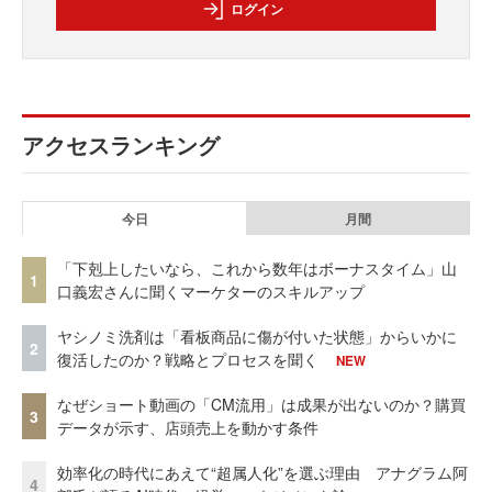
ログイン
アクセスランキング
今日
月間
「下剋上したいなら、これから数年はボーナスタイム」山
1
口義宏さんに聞くマーケターのスキルアップ
ヤシノミ洗剤は「看板商品に傷が付いた状態」からいかに
2
復活したのか？戦略とプロセスを聞く
NEW
なぜショート動画の「CM流用」は成果が出ないのか？購買
3
データが示す、店頭売上を動かす条件
効率化の時代にあえて“超属人化”を選ぶ理由 アナグラム阿
4