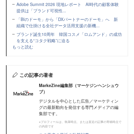
Adobe Summit 2026 現地レポート AI時代の顧客体験
提供は「ブランド可視性...
「BIのドーモ」から「DXパートナーのドーモ」へ 新
組織で仕掛ける全社データ活用支援の新機...
ブランド誕生10周年 韓国コスメ「ロムアンド」の成功
を支える“コタク戦略”に迫る
もっと読む
この記事の著者
MarkeZine編集部（マーケジンヘンシュウ
ブ）
デジタルを中心とした広告／マーケティン
グの最新動向を発信する専門メディアの編
集部です。
※プロフィールは、執筆時点、または直近の記事の寄稿時点で
の内容です