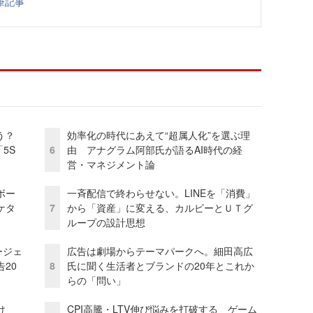
筆記事
う？
効率化の時代にあえて“超属人化”を選ぶ理
5S
6
由 アナグラム阿部氏が語るAI時代の経
営・マネジメント論
ボー
一斉配信で終わらせない。LINEを「消費」
ケタ
7
から「資産」に変える、カルビーとＵＴグ
ループの設計思想
ージェ
広告は劇場からテーマパークへ。細田高広
20
8
氏に聞く生活者とブランドの20年とこれか
らの「問い」
け
CPI高騰・LTV伸び悩みを打破する ゲーム