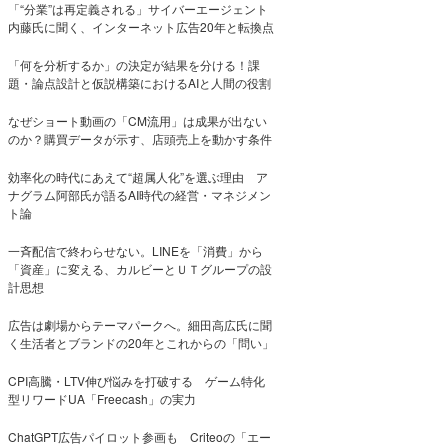
「“分業”は再定義される」サイバーエージェント
内藤氏に聞く、インターネット広告20年と転換点
「何を分析するか」の決定が結果を分ける！課
題・論点設計と仮説構築におけるAIと人間の役割
なぜショート動画の「CM流用」は成果が出ない
のか？購買データが示す、店頭売上を動かす条件
効率化の時代にあえて“超属人化”を選ぶ理由 ア
ナグラム阿部氏が語るAI時代の経営・マネジメン
ト論
一斉配信で終わらせない。LINEを「消費」から
「資産」に変える、カルビーとＵＴグループの設
計思想
広告は劇場からテーマパークへ。細田高広氏に聞
く生活者とブランドの20年とこれからの「問い」
CPI高騰・LTV伸び悩みを打破する ゲーム特化
型リワードUA「Freecash」の実力
ChatGPT広告パイロット参画も Criteoの「エー