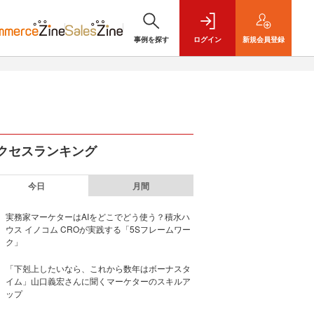
事例を探す
ログイン
新規
会員登録
クセスランキング
今日
月間
実務家マーケターはAIをどこでどう使う？積水ハ
ウス イノコム CROが実践する「5Sフレームワー
ク」
「下剋上したいなら、これから数年はボーナスタ
イム」山口義宏さんに聞くマーケターのスキルア
ップ