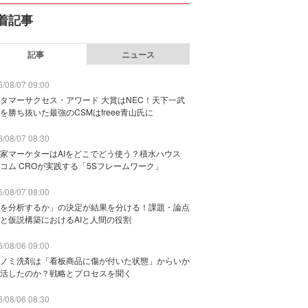
着記事
記事
ニュース
/08/07 09:00
タマーサクセス・アワード 大賞はNEC！天下一武
を勝ち抜いた最強のCSMはfreee青山氏に
/08/07 08:30
家マーケターはAIをどこでどう使う？積水ハウス
コム CROが実践する「5Sフレームワーク」
/08/07 08:00
を分析するか」の決定が結果を分ける！課題・論点
と仮説構築におけるAIと人間の役割
/08/06 09:00
ノミ洗剤は「看板商品に傷が付いた状態」からいか
活したのか？戦略とプロセスを聞く
/08/06 08:30