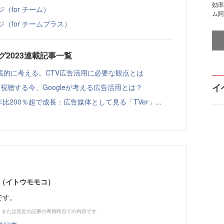
効率
ジ（for チーム）
ム阿
ジ（for チームプラス）
2023連載記事一覧
底的に考える。CTV広告活用に必要な観点とは
イ
eを視聴する今、Googleが考える広告活用とは？
比200％超で成長：広告媒体として見る「TVer」...
）（イトウモモコ）
員です。
、または直近の記事の寄稿時点での内容です