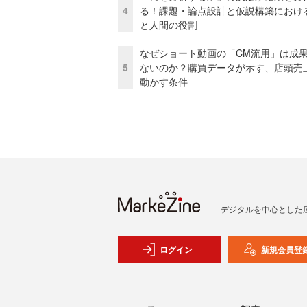
4
る！課題・論点設計と仮説構築における
と人間の役割
なぜショート動画の「CM流用」は成
5
ないのか？購買データが示す、店頭売
動かす条件
デジタルを中心とした
ログイン
新規会員登