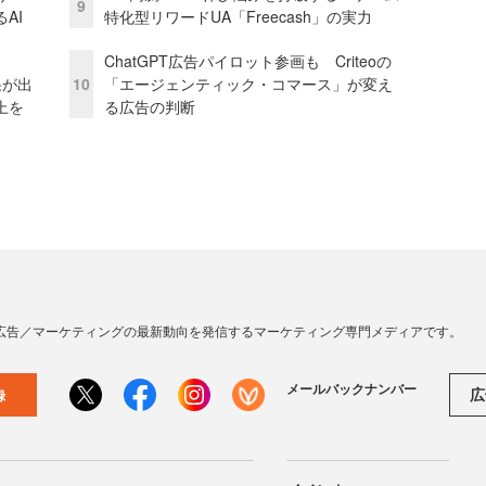
9
AI
特化型リワードUA「Freecash」の実力
ChatGPT広告パイロット参画も Criteoの
果が出
10
「エージェンティック・コマース」が変え
上を
る広告の判断
広告／マーケティングの最新動向を発信するマーケティング専門メディアです。
メールバックナンバー
広
録