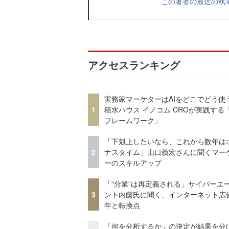
この著者の最近の執
アクセスランキング
実務家マーケターはAIをどこでどう使
1
積水ハウス イノコム CROが実践する「
フレームワーク」
「下剋上したいなら、これから数年は
2
ナスタイム」山口義宏さんに聞くマー
ーのスキルアップ
「“分業”は再定義される」サイバーエ
3
ント内藤氏に聞く、インターネット広告
年と転換点
「何を分析するか」の決定が結果を分