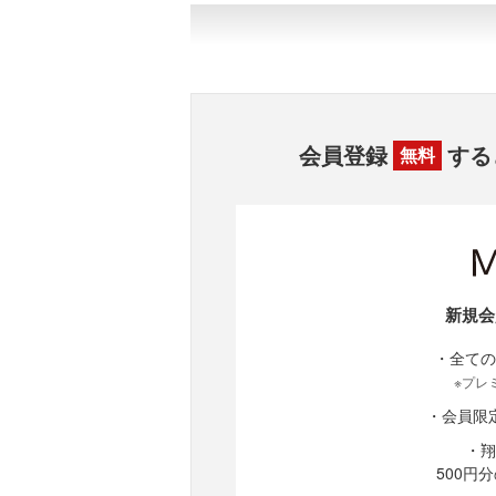
会員登録
する
無料
新規会
・全ての
※プレ
・会員限
・翔
500円