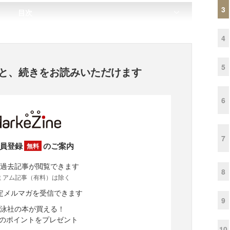
3
目次
4
5
と、
続きをお読みいただけます
6
7
員登録
のご案内
無料
過去記事が閲覧できます
8
ミアム記事（有料）は除く
定メルマガを受信できます
9
泳社の本が買える！
分のポイントをプレゼント
10