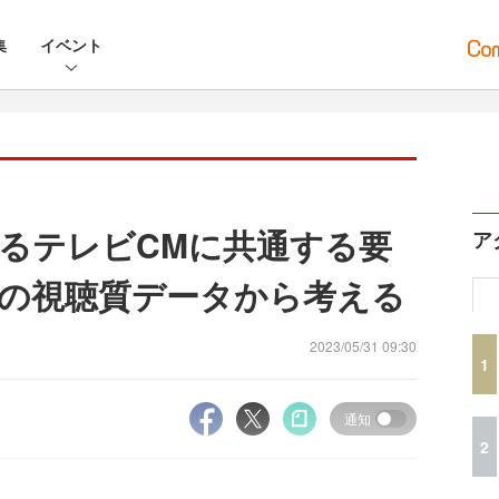
集
イベント
るテレビCMに共通する要
ア
IOの視聴質データから考える
2023/05/31 09:30
1
通知
2