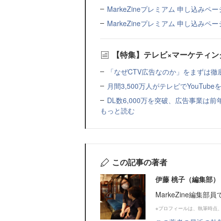
MarkeZineプレミアム 申し込みペー
MarkeZineプレミアム 申し込みペー
【特集】テレビ×マーケティング
「なぜCTV広告なのか」をまずは徹
月間3,500万人がテレビでYouTub
DL数6,000万を突破、広告事業は前年
もっと読む
この記事の著者
伊藤 桃子（編集部
MarkeZine編集部
※プロフィールは、執筆時点