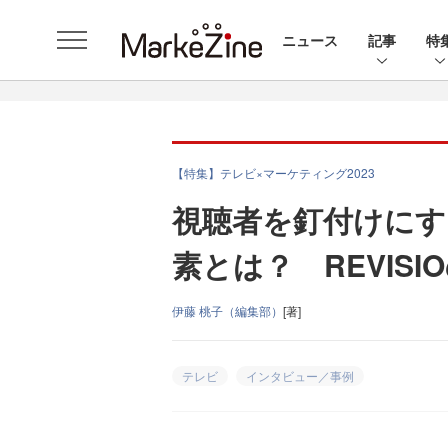
ニュース
記事
特
【特集】テレビ×マーケティング2023
視聴者を釘付けにす
素とは？ REVIS
伊藤 桃子（編集部）
[著]
テレビ
インタビュー／事例