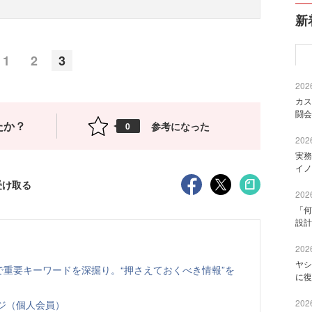
新
1
2
3
2026
カス
闘会
たか？
参考になった
0
2026
実務
イノ
受け取る
2026
「何
設計
2026
ヤシ
特集で重要キーワードを深掘り。“押さえておくべき情報”を
に復
2026
ページ（個人会員）