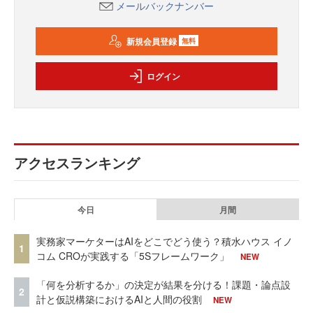
メールバックナンバー
新規会員登録
無料
ログイン
アクセスランキング
今日
月間
実務家マーケターはAIをどこでどう使う？積水ハウス イノ
1
コム CROが実践する「5Sフレームワーク」
NEW
「何を分析するか」の決定が結果を分ける！課題・論点設
2
計と仮説構築におけるAIと人間の役割
NEW