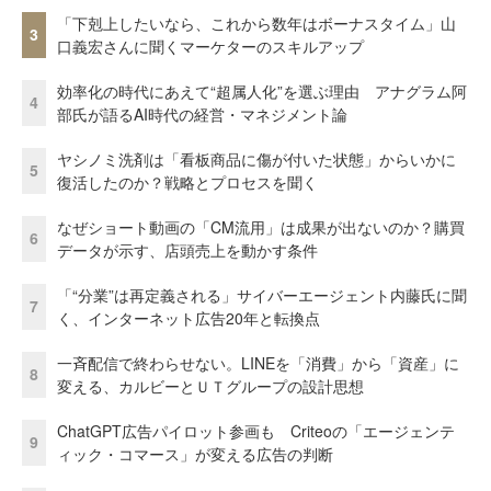
「下剋上したいなら、これから数年はボーナスタイム」山
3
口義宏さんに聞くマーケターのスキルアップ
効率化の時代にあえて“超属人化”を選ぶ理由 アナグラム阿
4
部氏が語るAI時代の経営・マネジメント論
ヤシノミ洗剤は「看板商品に傷が付いた状態」からいかに
5
復活したのか？戦略とプロセスを聞く
なぜショート動画の「CM流用」は成果が出ないのか？購買
6
データが示す、店頭売上を動かす条件
「“分業”は再定義される」サイバーエージェント内藤氏に聞
7
く、インターネット広告20年と転換点
一斉配信で終わらせない。LINEを「消費」から「資産」に
8
変える、カルビーとＵＴグループの設計思想
ChatGPT広告パイロット参画も Criteoの「エージェンテ
9
ィック・コマース」が変える広告の判断