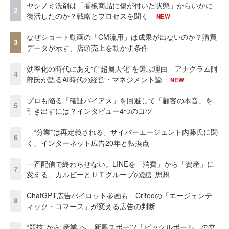
ヤシノミ洗剤は「看板商品に傷が付いた状態」からいかに
2
復活したのか？戦略とプロセスを聞く
NEW
なぜショート動画の「CM流用」は成果が出ないのか？購買
3
データが示す、店頭売上を動かす条件
効率化の時代にあえて“超属人化”を選ぶ理由 アナグラム阿
4
部氏が語るAI時代の経営・マネジメント論
NEW
プロも陥る「確証バイアス」を回避して「顧客の本音」を
5
引き出すには？インタビュー4つのコツ
「“分業”は再定義される」サイバーエージェント内藤氏に聞
6
く、インターネット広告20年と転換点
一斉配信で終わらせない。LINEを「消費」から「資産」に
7
変える、カルビーとＵＴグループの設計思想
ChatGPT広告パイロット参画も Criteoの「エージェンテ
8
ィック・コマース」が変える広告の判断
“競技”から“産業”へ。新興スポーツ「ピックルボール」の立