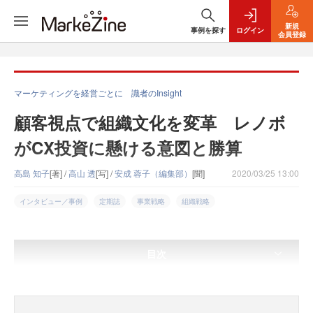
新規
事例を探す
ログイン
会員登録
マーケティングを経営ごとに 識者のInsight
顧客視点で組織文化を変革 レノボ
がCX投資に懸ける意図と勝算
高島 知子
[著] /
高山 透
[写] /
安成 蓉子（編集部）
[聞]
2020/03/25 13:00
インタビュー／事例
定期誌
事業戦略
組織戦略
目次