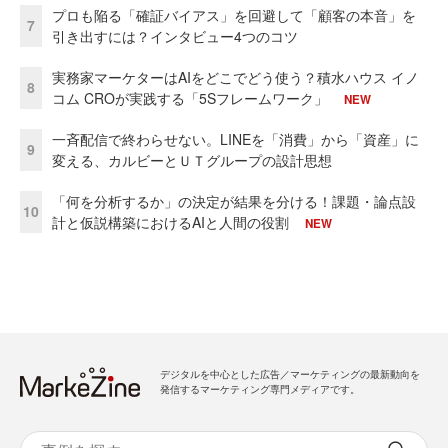
プロも陥る「確証バイアス」を回避して「顧客の本音」を
7
引き出すには？インタビュー4つのコツ
実務家マーケターはAIをどこでどう使う？積水ハウス イノ
8
コム CROが実践する「5Sフレームワーク」
NEW
一斉配信で終わらせない。LINEを「消費」から「資産」に
9
変える、カルビーとＵＴグループの設計思想
「何を分析するか」の決定が結果を分ける！課題・論点設
10
計と仮説構築におけるAIと人間の役割
NEW
デジタルを中心とした広告／マーケティングの最新動向を
発信するマーケティング専門メディアです。