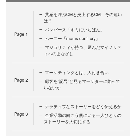
共感を呼ぶCMと炎上するCM、その違い
は？
パンパース「キミにいちばん」
Page
1
ムーニー「moms don't cry」
マジョリティが持つ、歪んだマイノリテ
ィへのまなざし
マーケティングとは、人付き合い
Page
2
顧客を“記号”と見るマーケターに陥って
いないか
ナラティブなストーリーをどう伝えるか
Page
3
企業活動の向こう側にいる一人ひとりの
ストーリーを大切にする