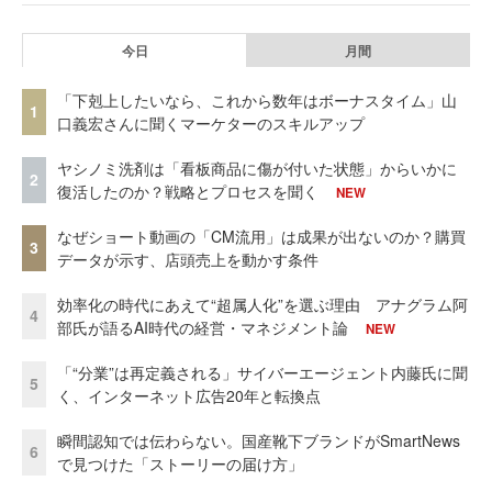
今日
月間
「下剋上したいなら、これから数年はボーナスタイム」山
1
口義宏さんに聞くマーケターのスキルアップ
ヤシノミ洗剤は「看板商品に傷が付いた状態」からいかに
2
復活したのか？戦略とプロセスを聞く
NEW
なぜショート動画の「CM流用」は成果が出ないのか？購買
3
データが示す、店頭売上を動かす条件
効率化の時代にあえて“超属人化”を選ぶ理由 アナグラム阿
4
部氏が語るAI時代の経営・マネジメント論
NEW
「“分業”は再定義される」サイバーエージェント内藤氏に聞
5
く、インターネット広告20年と転換点
瞬間認知では伝わらない。国産靴下ブランドがSmartNews
6
で見つけた「ストーリーの届け方」