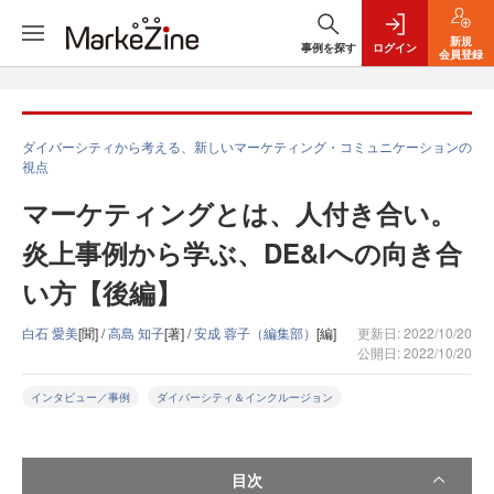
新規
事例を探す
ログイン
会員登録
ダイバーシティから考える、新しいマーケティング・コミュニケーションの
視点
マーケティングとは、人付き合い。
炎上事例から学ぶ、DE&Iへの向き合
い方【後編】
白石 愛美
[聞] /
高島 知子
[著] /
安成 蓉子（編集部）
[編]
更新日: 2022/10/20
公開日: 2022/10/20
インタビュー／事例
ダイバーシティ＆インクルージョン
目次