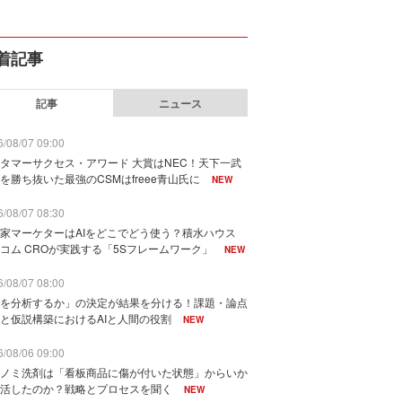
着記事
記事
ニュース
/08/07 09:00
タマーサクセス・アワード 大賞はNEC！天下一武
を勝ち抜いた最強のCSMはfreee青山氏に
NEW
/08/07 08:30
家マーケターはAIをどこでどう使う？積水ハウス
コム CROが実践する「5Sフレームワーク」
NEW
/08/07 08:00
を分析するか」の決定が結果を分ける！課題・論点
と仮説構築におけるAIと人間の役割
NEW
/08/06 09:00
ノミ洗剤は「看板商品に傷が付いた状態」からいか
活したのか？戦略とプロセスを聞く
NEW