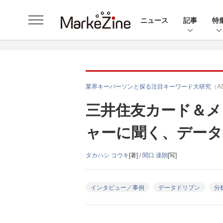
ニュース
記事
特
業界キーパーソンと探る注目キーワード大研究
（A
三井住友カード＆メ
ャーに聞く、データ
タカハシ コウキ
[著] /
関口 達朗
[写]
インタビュー／事例
データドリブン
分