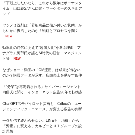
「下剋上したいなら、これから数年はボーナスタ
イム」山口義宏さんに聞くマーケターのスキルア
ップ
ヤシノミ洗剤は「看板商品に傷が付いた状態」か
らいかに復活したのか？戦略とプロセスを聞く
NEW
効率化の時代にあえて“超属人化”を選ぶ理由 ア
ナグラム阿部氏が語るAI時代の経営・マネジメン
ト論
NEW
なぜショート動画の「CM流用」は成果が出ない
のか？購買データが示す、店頭売上を動かす条件
「“分業”は再定義される」サイバーエージェント
内藤氏に聞く、インターネット広告20年と転換点
ChatGPT広告パイロット参画も Criteoの「エー
ジェンティック・コマース」が変える広告の判断
一斉配信で終わらせない。LINEを「消費」から
「資産」に変える、カルビーとＵＴグループの設
計思想