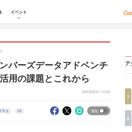
集
イベント
D）
ンバーズデータアドベンチ
ア
活用の課題とこれから
2023/06/21 10:00
1
析手法
DX
通知
2