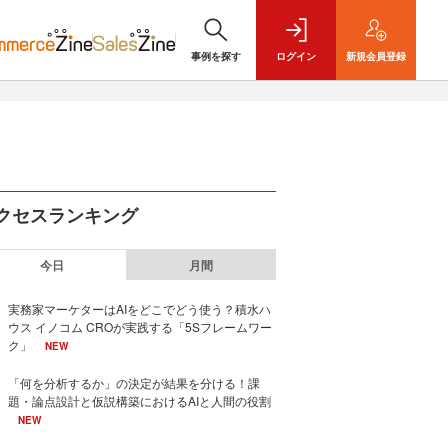
事例を探す
ログイン
新規
会員登録
クセスランキング
今日
月間
実務家マーケターはAIをどこでどう使う？積水ハ
ウス イノコム CROが実践する「5Sフレームワー
ク」
NEW
「何を分析するか」の決定が結果を分ける！課
題・論点設計と仮説構築におけるAIと人間の役割
NEW