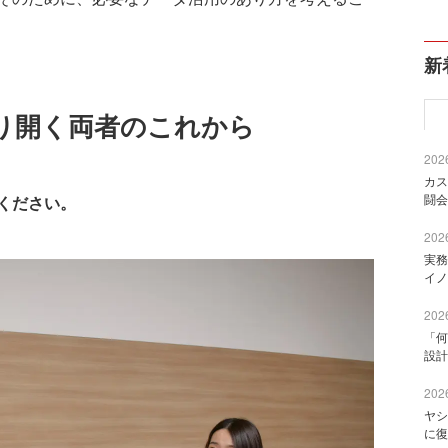
新
り開く両者のこれから
2026
カス
闘会
ください。
2026
実務
イノ
2026
「何
設計
2026
ヤシ
に復