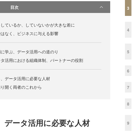
目次
3
をしているか、していないかが大きな差に
4
ではなく、ビジネスに与える影響
5
例に学ぶ、データ活用への道のり
ータ活用における組織体制、パートナーの役割
6
る、データ活用に必要な人材
切り開く両者のこれから
7
8
、データ活用に必要な人材
9