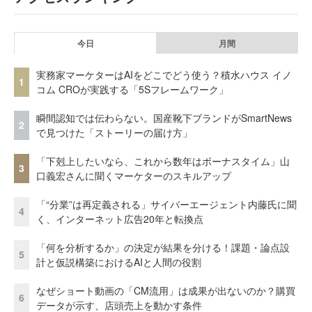
今日
月間
実務家マーケターはAIをどこでどう使う？積水ハウス イノ
1
コム CROが実践する「5Sフレームワーク」
瞬間認知では伝わらない。国産靴下ブランドがSmartNews
2
で見つけた「ストーリーの届け方」
「下剋上したいなら、これから数年はボーナスタイム」山
3
口義宏さんに聞くマーケターのスキルアップ
「“分業”は再定義される」サイバーエージェント内藤氏に聞
4
く、インターネット広告20年と転換点
「何を分析するか」の決定が結果を分ける！課題・論点設
5
計と仮説構築におけるAIと人間の役割
なぜショート動画の「CM流用」は成果が出ないのか？購買
6
データが示す、店頭売上を動かす条件