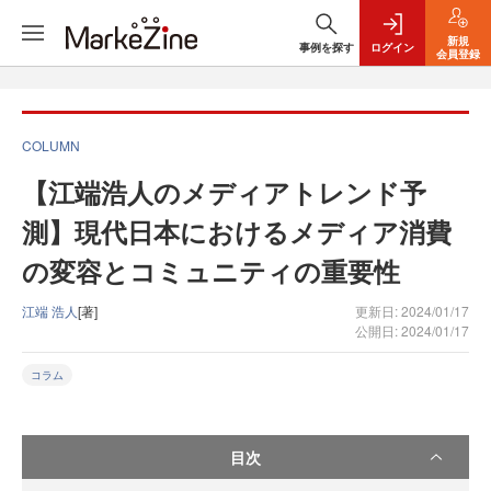
新規
事例を探す
ログイン
会員登録
COLUMN
【江端浩人のメディアトレンド予
測】現代日本におけるメディア消費
の変容とコミュニティの重要性
江端 浩人
[著]
更新日: 2024/01/17
公開日: 2024/01/17
コラム
目次