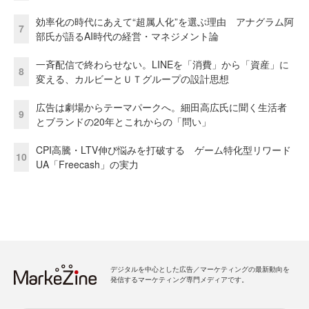
効率化の時代にあえて“超属人化”を選ぶ理由 アナグラム阿
7
部氏が語るAI時代の経営・マネジメント論
一斉配信で終わらせない。LINEを「消費」から「資産」に
8
変える、カルビーとＵＴグループの設計思想
広告は劇場からテーマパークへ。細田高広氏に聞く生活者
9
とブランドの20年とこれからの「問い」
CPI高騰・LTV伸び悩みを打破する ゲーム特化型リワード
10
UA「Freecash」の実力
デジタルを中心とした広告／マーケティングの最新動向を
発信するマーケティング専門メディアです。