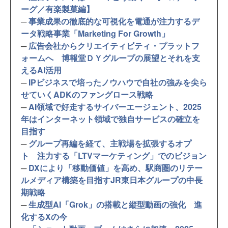
ーグ／有楽製菓編】
─
事業成果の徹底的な可視化を電通が注力するデ
ータ戦略事業「Marketing For Growth」
─
広告会社からクリエイティビティ・プラットフ
ォームへ 博報堂ＤＹグループの展望とそれを支
えるAI活用
─
IPビジネスで培ったノウハウで自社の強みを尖ら
せていくADKのファングロース戦略
─
AI領域で好走するサイバーエージェント、2025
年はインターネット領域で独自サービスの確立を
目指す
─
グループ再編を経て、主戦場を拡張するオプ
ト 注力する「LTVマーケティング」でのビジョン
─
DXにより「移動価値」を高め、駅商圏のリテー
ルメディア構築を目指すJR東日本グループの中長
期戦略
─
生成型AI「Grok」の搭載と縦型動画の強化 進
化するXの今