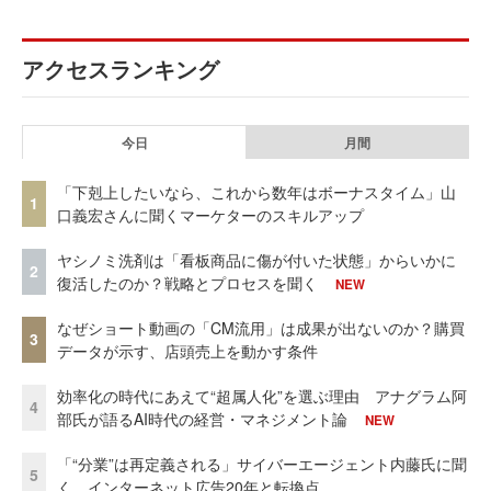
アクセスランキング
今日
月間
「下剋上したいなら、これから数年はボーナスタイム」山
1
口義宏さんに聞くマーケターのスキルアップ
ヤシノミ洗剤は「看板商品に傷が付いた状態」からいかに
2
復活したのか？戦略とプロセスを聞く
NEW
なぜショート動画の「CM流用」は成果が出ないのか？購買
3
データが示す、店頭売上を動かす条件
効率化の時代にあえて“超属人化”を選ぶ理由 アナグラム阿
4
部氏が語るAI時代の経営・マネジメント論
NEW
「“分業”は再定義される」サイバーエージェント内藤氏に聞
5
く、インターネット広告20年と転換点