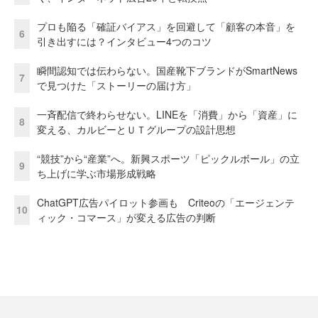
プロも陥る「確証バイアス」を回避して「顧客の本音」を
6
引き出すには？インタビュー4つのコツ
瞬間認知では伝わらない。国産靴下ブランドがSmartNews
7
で見つけた「ストーリーの届け方」
一斉配信で終わらせない。LINEを「消費」から「資産」に
8
変える、カルビーとＵＴグループの設計思想
“競技”から“産業”へ。新興スポーツ「ピックルボール」の立
9
ち上げに学ぶ市場形成戦略
ChatGPT広告パイロット参画も Criteoの「エージェンテ
10
ィック・コマース」が変える広告の判断