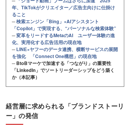
─
「ショート動画」ブームはさらに加速 2025
年、TikTokがクリエイター／広告主向けに仕掛け
ること
─
検索エンジン「Bing」×AIアシスタント
「Copilot」で実現する、“パーソナルな検索体験”
─
変革をリードするMetaのAI ユーザー体験の進
化、実用化する広告活用の現在地
─
LINE×ヤフーのデータ連携、横断サービスの展開
を強化 「Connect One構想」の現在地
─ BtoBマーケで加速する「つながり」の重要性
「LinkedIn」でソートリーダーシップをどう築く
か（本記事）
経営層に求められる「ブランドストーリ
ー」の発信