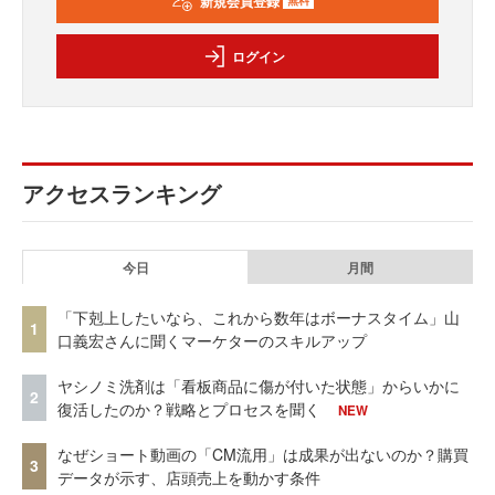
新規会員登録
無料
ログイン
アクセスランキング
今日
月間
「下剋上したいなら、これから数年はボーナスタイム」山
1
口義宏さんに聞くマーケターのスキルアップ
ヤシノミ洗剤は「看板商品に傷が付いた状態」からいかに
2
復活したのか？戦略とプロセスを聞く
NEW
なぜショート動画の「CM流用」は成果が出ないのか？購買
3
データが示す、店頭売上を動かす条件