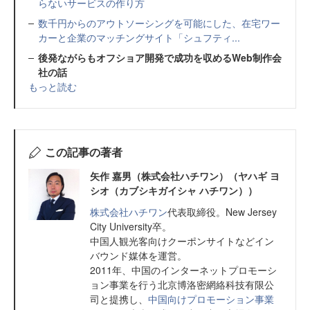
らないサービスの作り方
数千円からのアウトソーシングを可能にした、在宅ワー
カーと企業のマッチングサイト「シュフティ...
後発ながらもオフショア開発で成功を収めるWeb制作会
社の話
もっと読む
この記事の著者
矢作 嘉男（株式会社ハチワン）（ヤハギ ヨ
シオ（カブシキガイシャ ハチワン））
株式会社ハチワン
代表取締役。New Jersey
City University卒。
中国人観光客向けクーポンサイトなどイン
バウンド媒体を運営。
2011年、中国のインターネットプロモーシ
ョン事業を行う北京博洛密網絡科技有限公
司と提携し、
中国向けプロモーション事業