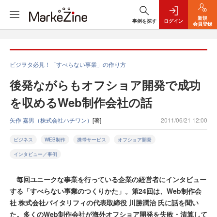
新規
事例を探す
ログイン
会員登録
ビジヲタ必見！「すべらない事業」の作り方
後発ながらもオフショア開発で成功
を収めるWeb制作会社の話
矢作 嘉男（株式会社ハチワン）
[著]
2011/06/21 12:00
ビジネス
WEB制作
携帯サービス
オフショア開発
インタビュー／事例
毎回ユニークな事業を行っている企業の経営者にインタビュー
する「すべらない事業のつくりかた」。第24回は、Web制作会
社 株式会社バイタリフィの代表取締役 川勝潤治 氏に話を聞い
た。多くのWeb制作会社が海外オフショア開発を失敗・清算して