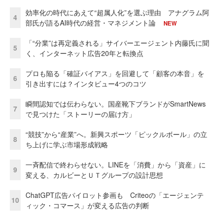
効率化の時代にあえて“超属人化”を選ぶ理由 アナグラム阿
4
部氏が語るAI時代の経営・マネジメント論
NEW
「“分業”は再定義される」サイバーエージェント内藤氏に聞
5
く、インターネット広告20年と転換点
プロも陥る「確証バイアス」を回避して「顧客の本音」を
6
引き出すには？インタビュー4つのコツ
瞬間認知では伝わらない。国産靴下ブランドがSmartNews
7
で見つけた「ストーリーの届け方」
“競技”から“産業”へ。新興スポーツ「ピックルボール」の立
8
ち上げに学ぶ市場形成戦略
一斉配信で終わらせない。LINEを「消費」から「資産」に
9
変える、カルビーとＵＴグループの設計思想
ChatGPT広告パイロット参画も Criteoの「エージェンテ
10
ィック・コマース」が変える広告の判断