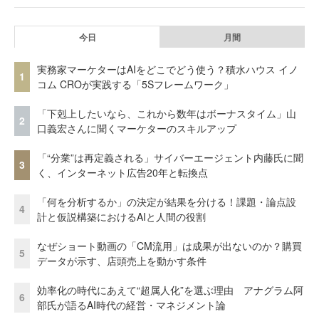
今日
月間
実務家マーケターはAIをどこでどう使う？積水ハウス イノ
1
コム CROが実践する「5Sフレームワーク」
「下剋上したいなら、これから数年はボーナスタイム」山
2
口義宏さんに聞くマーケターのスキルアップ
「“分業”は再定義される」サイバーエージェント内藤氏に聞
3
く、インターネット広告20年と転換点
「何を分析するか」の決定が結果を分ける！課題・論点設
4
計と仮説構築におけるAIと人間の役割
なぜショート動画の「CM流用」は成果が出ないのか？購買
5
データが示す、店頭売上を動かす条件
効率化の時代にあえて“超属人化”を選ぶ理由 アナグラム阿
6
部氏が語るAI時代の経営・マネジメント論