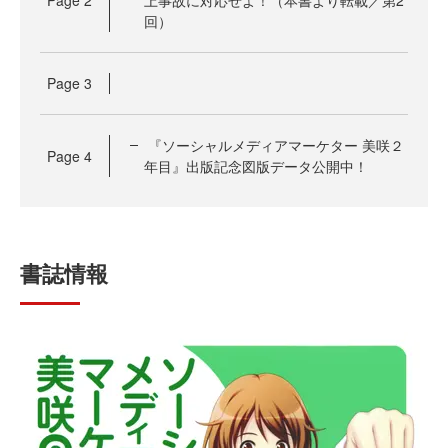
Page
2
上事故に対応せよ！（本書より転載／第2
回）
Page
3
『ソーシャルメディアマーケター 美咲２
Page
4
年目』出版記念図版データ公開中！
書誌情報