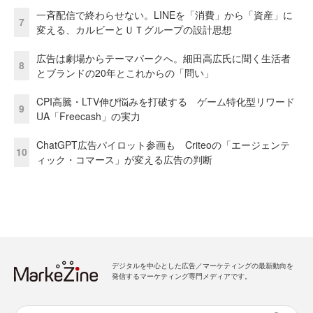
一斉配信で終わらせない。LINEを「消費」から「資産」に
7
変える、カルビーとＵＴグループの設計思想
広告は劇場からテーマパークへ。細田高広氏に聞く生活者
8
とブランドの20年とこれからの「問い」
CPI高騰・LTV伸び悩みを打破する ゲーム特化型リワード
9
UA「Freecash」の実力
ChatGPT広告パイロット参画も Criteoの「エージェンテ
10
ィック・コマース」が変える広告の判断
デジタルを中心とした広告／マーケティングの最新動向を
発信するマーケティング専門メディアです。