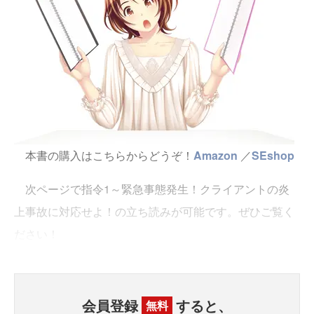
本書の購入はこちらからどうぞ！
Amazon
／
SEshop
次ページで指令1～緊急事態発生！クライアントの炎
上事故に対応せよ！の立ち読みが可能です。ぜひご覧く
ださい！
会員登録
すると、
無料