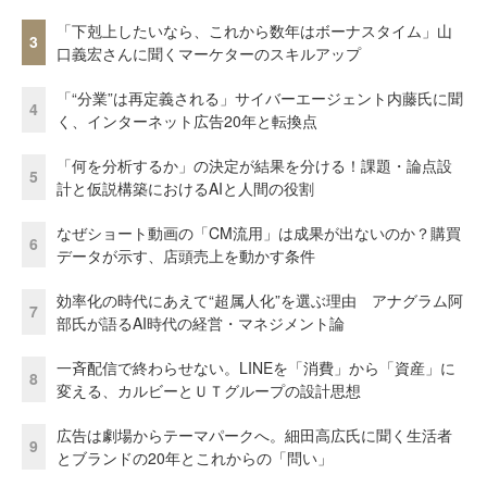
「下剋上したいなら、これから数年はボーナスタイム」山
3
口義宏さんに聞くマーケターのスキルアップ
「“分業”は再定義される」サイバーエージェント内藤氏に聞
4
く、インターネット広告20年と転換点
「何を分析するか」の決定が結果を分ける！課題・論点設
5
計と仮説構築におけるAIと人間の役割
なぜショート動画の「CM流用」は成果が出ないのか？購買
6
データが示す、店頭売上を動かす条件
効率化の時代にあえて“超属人化”を選ぶ理由 アナグラム阿
7
部氏が語るAI時代の経営・マネジメント論
一斉配信で終わらせない。LINEを「消費」から「資産」に
8
変える、カルビーとＵＴグループの設計思想
広告は劇場からテーマパークへ。細田高広氏に聞く生活者
9
とブランドの20年とこれからの「問い」