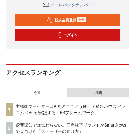
メールバックナンバー
新規会員登録
無料
ログイン
アクセスランキング
今日
月間
実務家マーケターはAIをどこでどう使う？積水ハウス イノ
1
コム CROが実践する「5Sフレームワーク」
瞬間認知では伝わらない。国産靴下ブランドがSmartNews
2
で見つけた「ストーリーの届け方」