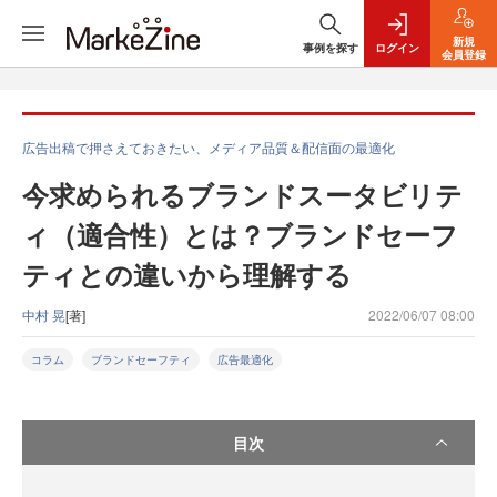
新規
事例を探す
ログイン
会員登録
広告出稿で押さえておきたい、メディア品質＆配信面の最適化
今求められるブランドスータビリテ
ィ（適合性）とは？ブランドセーフ
ティとの違いから理解する
中村 晃
[著]
2022/06/07 08:00
コラム
ブランドセーフティ
広告最適化
目次