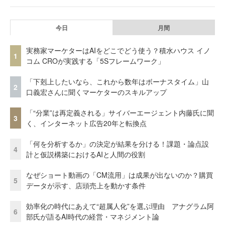
今日
月間
実務家マーケターはAIをどこでどう使う？積水ハウス イノ
1
コム CROが実践する「5Sフレームワーク」
「下剋上したいなら、これから数年はボーナスタイム」山
2
口義宏さんに聞くマーケターのスキルアップ
「“分業”は再定義される」サイバーエージェント内藤氏に聞
3
く、インターネット広告20年と転換点
「何を分析するか」の決定が結果を分ける！課題・論点設
4
計と仮説構築におけるAIと人間の役割
なぜショート動画の「CM流用」は成果が出ないのか？購買
5
データが示す、店頭売上を動かす条件
効率化の時代にあえて“超属人化”を選ぶ理由 アナグラム阿
6
部氏が語るAI時代の経営・マネジメント論