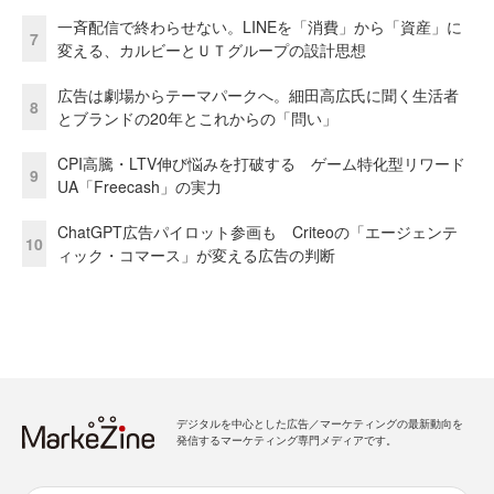
一斉配信で終わらせない。LINEを「消費」から「資産」に
7
変える、カルビーとＵＴグループの設計思想
広告は劇場からテーマパークへ。細田高広氏に聞く生活者
8
とブランドの20年とこれからの「問い」
CPI高騰・LTV伸び悩みを打破する ゲーム特化型リワード
9
UA「Freecash」の実力
ChatGPT広告パイロット参画も Criteoの「エージェンテ
10
ィック・コマース」が変える広告の判断
デジタルを中心とした広告／マーケティングの最新動向を
発信するマーケティング専門メディアです。