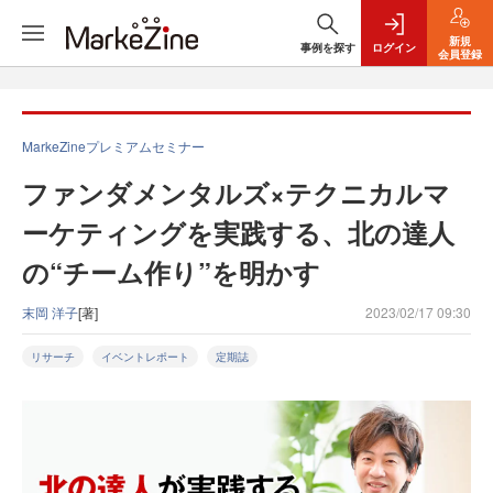
新規
事例を探す
ログイン
会員登録
MarkeZineプレミアムセミナー
ファンダメンタルズ×テクニカルマ
ーケティングを実践する、北の達人
の“チーム作り”を明かす
末岡 洋子
[著]
2023/02/17 09:30
リサーチ
イベントレポート
定期誌