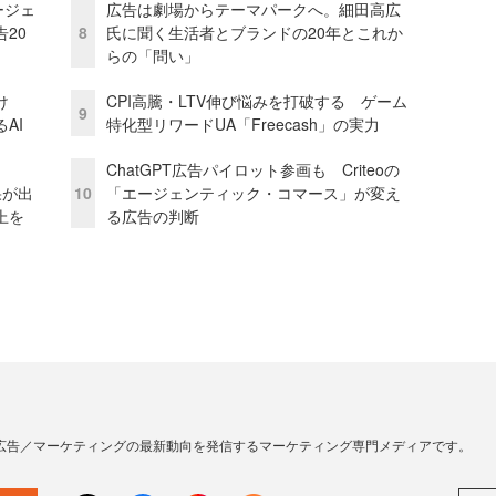
ージェ
広告は劇場からテーマパークへ。細田高広
20
8
氏に聞く生活者とブランドの20年とこれか
らの「問い」
け
CPI高騰・LTV伸び悩みを打破する ゲーム
9
AI
特化型リワードUA「Freecash」の実力
ChatGPT広告パイロット参画も Criteoの
果が出
10
「エージェンティック・コマース」が変え
上を
る広告の判断
広告／マーケティングの最新動向を発信するマーケティング専門メディアです。