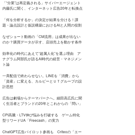
「“分業”は再定義される」サイバーエージェント
内藤氏に聞く、インターネット広告20年と転換点
「何を分析するか」の決定が結果を分ける！課
題・論点設計と仮説構築におけるAIと人間の役割
なぜショート動画の「CM流用」は成果が出ない
のか？購買データが示す、店頭売上を動かす条件
効率化の時代にあえて“超属人化”を選ぶ理由 ア
ナグラム阿部氏が語るAI時代の経営・マネジメン
ト論
一斉配信で終わらせない。LINEを「消費」から
「資産」に変える、カルビーとＵＴグループの設
計思想
広告は劇場からテーマパークへ。細田高広氏に聞
く生活者とブランドの20年とこれからの「問い」
CPI高騰・LTV伸び悩みを打破する ゲーム特化
型リワードUA「Freecash」の実力
ChatGPT広告パイロット参画も Criteoの「エー