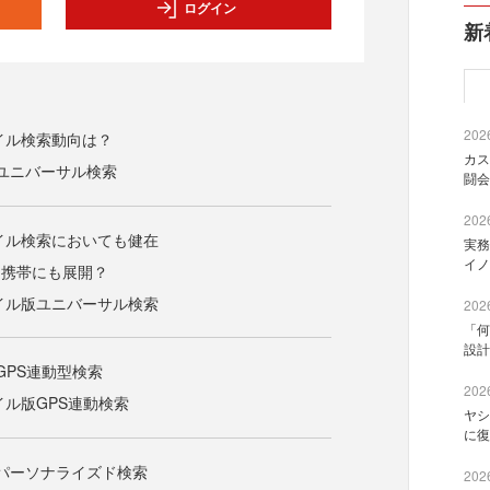
ログイン
新
2026
バイル検索動向は？
カス
ユニバーサル検索
闘会
2026
バイル検索においても健在
実務
イノ
を携帯にも展開？
バイル版ユニバーサル検索
2026
「何
設計
GPS連動型検索
2026
イル版GPS連動検索
ヤシ
に復
パーソナライズド検索
2026