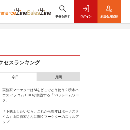
事例を探す
ログイン
新規
会員登録
クセスランキング
今日
月間
実務家マーケターはAIをどこでどう使う？積水ハ
ウス イノコム CROが実践する「5Sフレームワー
ク」
「下剋上したいなら、これから数年はボーナスタ
イム」山口義宏さんに聞くマーケターのスキルア
ップ