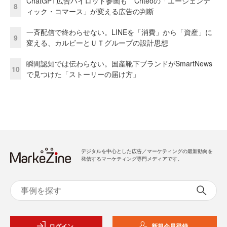
ChatGPT広告パイロット参画も Criteoの「エージェンテ
8
ィック・コマース」が変える広告の判断
一斉配信で終わらせない。LINEを「消費」から「資産」に
9
変える、カルビーとＵＴグループの設計思想
瞬間認知では伝わらない。国産靴下ブランドがSmartNews
10
で見つけた「ストーリーの届け方」
デジタルを中心とした広告／マーケティングの最新動向を
発信するマーケティング専門メディアです。
ログイン
新規会員登録