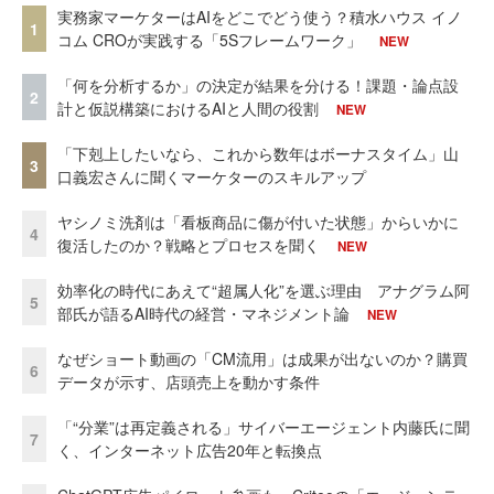
実務家マーケターはAIをどこでどう使う？積水ハウス イノ
1
コム CROが実践する「5Sフレームワーク」
NEW
「何を分析するか」の決定が結果を分ける！課題・論点設
2
計と仮説構築におけるAIと人間の役割
NEW
「下剋上したいなら、これから数年はボーナスタイム」山
3
口義宏さんに聞くマーケターのスキルアップ
ヤシノミ洗剤は「看板商品に傷が付いた状態」からいかに
4
復活したのか？戦略とプロセスを聞く
NEW
効率化の時代にあえて“超属人化”を選ぶ理由 アナグラム阿
5
部氏が語るAI時代の経営・マネジメント論
NEW
なぜショート動画の「CM流用」は成果が出ないのか？購買
6
データが示す、店頭売上を動かす条件
「“分業”は再定義される」サイバーエージェント内藤氏に聞
7
く、インターネット広告20年と転換点