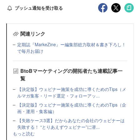
プッシュ通知を受け取る
関連リンク
定期誌『MarkeZine』ー編集部総力取材＆書き下ろし！
で毎月お届け
BtoBマーケティングの開拓者たち連載記事一
覧
【決定版】ウェビナー施策を成功に導くためのTips（メ
ルマガ集客・リード選定・フォローアッ...
【決定版】ウェビナー施策を成功に導くためのTips（企
画・運用・集客編）
【失敗ケース3選】だからあなたの会社のウェビナーは
失敗する！ “とりあえずウェビナー”に潜...
もっと読む