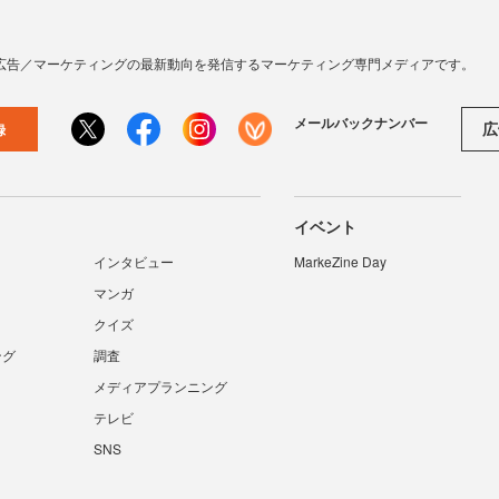
広告／マーケティングの最新動向を発信するマーケティング専門メディアです。
メールバックナンバー
広
録
イベント
インタビュー
MarkeZine Day
マンガ
クイズ
ング
調査
メディアプランニング
テレビ
SNS