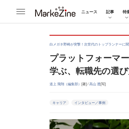
ニュース
記事
特
白メガネ野崎が突撃！次世代のトップランナーに聞
プラットフォーマー
学ぶ、転職先の選び
道上 飛翔（編集部）
[著] /
高山 透
[写]
キャリア
インタビュー／事例