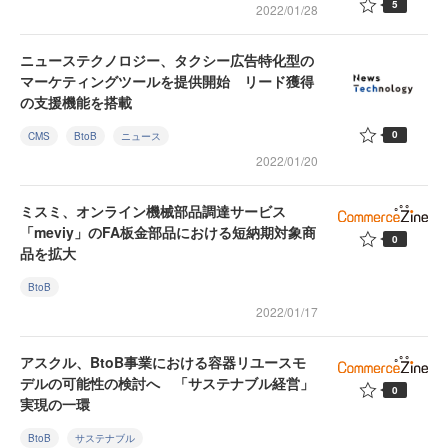
5
2022/01/28
ニューステクノロジー、タクシー広告特化型の
マーケティングツールを提供開始 リード獲得
の支援機能を搭載
0
CMS
BtoB
ニュース
2022/01/20
ミスミ、オンライン機械部品調達サービス
「meviy」のFA板金部品における短納期対象商
0
品を拡大
BtoB
2022/01/17
アスクル、BtoB事業における容器リユースモ
デルの可能性の検討へ 「サステナブル経営」
0
実現の一環
BtoB
サステナブル