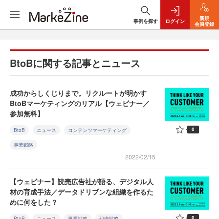
新規
事例を探す
ログイン
会員登録
BtoBに関する記事とニュース
成功からしくじりまで。リクルートが明かす
BtoBマーケティングのリアル【ウェビナー／
参加無料】
0
BtoB
ニュース
コンテンツマーケティング
事業戦略
2022/02/15
【ウェビナー】読売広告社が語る、デジタル人
材の育成手法／データドリブンな組織を作るた
めに何をした？
0
BtoB
ニュース
事業戦略
組織戦略