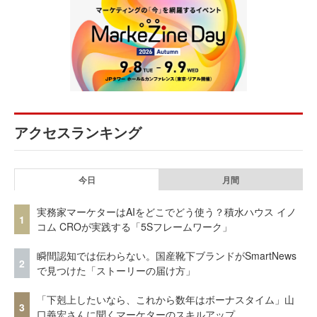
アクセスランキング
今日
月間
実務家マーケターはAIをどこでどう使う？積水ハウス イノ
1
コム CROが実践する「5Sフレームワーク」
瞬間認知では伝わらない。国産靴下ブランドがSmartNews
2
で見つけた「ストーリーの届け方」
「下剋上したいなら、これから数年はボーナスタイム」山
3
口義宏さんに聞くマーケターのスキルアップ