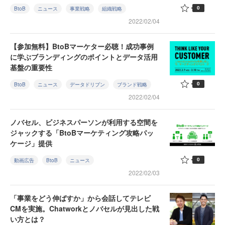
0
BtoB
ニュース
事業戦略
組織戦略
2022/02/04
【参加無料】BtoBマーケター必聴！成功事例
に学ぶブランディングのポイントとデータ活用
基盤の重要性
0
BtoB
ニュース
データドリブン
ブランド戦略
2022/02/04
ノバセル、ビジネスパーソンが利用する空間を
ジャックする「BtoBマーケティング攻略パッ
ケージ」提供
0
動画広告
BtoB
ニュース
2022/02/03
「事業をどう伸ばすか」から会話してテレビ
CMを実施。Chatworkとノバセルが見出した戦
い方とは？