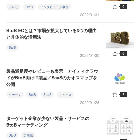
0
テレビ
BtoB
インタビュー／事例
2022/01/31
BtoB ECとは？市場が拡大している3つの理由
と具体的な活用法
BtoB
0
2022/01/30
製品満足度やレビューも表示 アイティクラウ
ドがBtoB向けIT製品／SaaSのカオスマップを
公開
1
リサーチ
BtoB
SaaS
ニュース
2022/01/28
ターゲット企業が少ない製品・サービスの
BtoBマーケティング
BtoB
定期誌