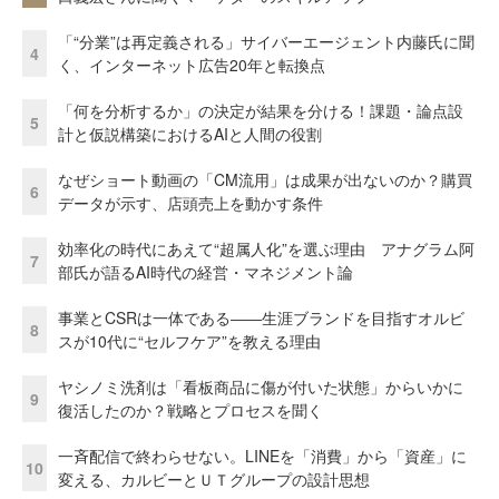
「“分業”は再定義される」サイバーエージェント内藤氏に聞
4
く、インターネット広告20年と転換点
「何を分析するか」の決定が結果を分ける！課題・論点設
5
計と仮説構築におけるAIと人間の役割
なぜショート動画の「CM流用」は成果が出ないのか？購買
6
データが示す、店頭売上を動かす条件
効率化の時代にあえて“超属人化”を選ぶ理由 アナグラム阿
7
部氏が語るAI時代の経営・マネジメント論
事業とCSRは一体である――生涯ブランドを目指すオルビ
8
スが10代に“セルフケア”を教える理由
ヤシノミ洗剤は「看板商品に傷が付いた状態」からいかに
9
復活したのか？戦略とプロセスを聞く
一斉配信で終わらせない。LINEを「消費」から「資産」に
10
変える、カルビーとＵＴグループの設計思想