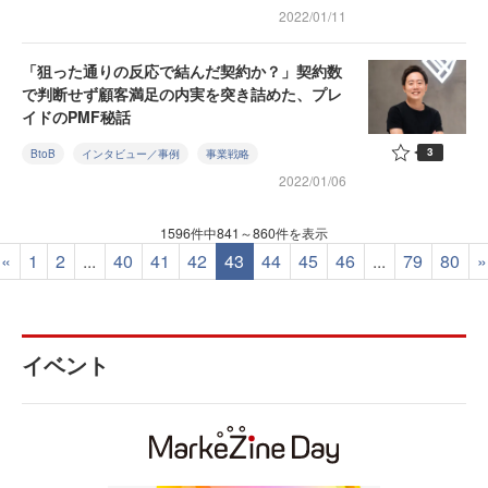
2022/01/11
「狙った通りの反応で結んだ契約か？」契約数
で判断せず顧客満足の内実を突き詰めた、プレ
イドのPMF秘話
3
BtoB
インタビュー／事例
事業戦略
2022/01/06
1596件中841～860件を表示
«
1
2
...
40
41
42
43
44
45
46
...
79
80
»
イベント