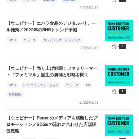
2022/02/15
【ウェビナー】エバラ食品のデジタル×リテー
ル施策／2022年のSNSトレンド予測
BtoB
ニュース
コンテンツマーケティング
0
2022/02/10
【ウェビナー】売り上げ好調！ファミリーマー
ト「ファミマル」誕生の裏側と戦略を聞く
BtoB
PR／コミュニケーション
ニュース
CX
1
事業戦略
2022/02/09
【ウェビナー】Paraviのメディアを横断したプ
ロモーション／SDGsの流れに合わせた店頭販
促戦略