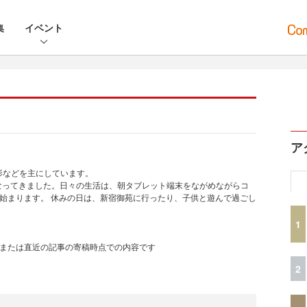
集
イベント
ア
影などを主にしています。
なってきました。日々の生活は、朝タブレット端末をながめながらコ
始まります。 休みの日は、新宿御苑に行ったり、子供と遊んで過ごし
1
、または直近の記事の寄稿時点での内容です
2