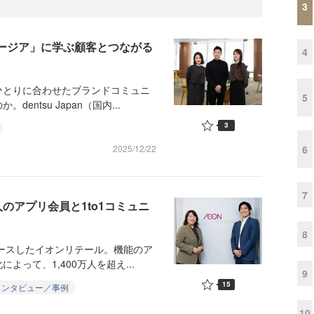
3
ョージア」に学ぶ顧客とつながる
4
とりに合わせたブランドコミュニ
5
ntsu Japan（国内...
3
6
2025/12/22
7
人のアプリ会員と1to1コミュニ
8
ースしたイオンリテール。機能のア
って、1,400万人を超え...
9
15
インタビュー／事例
10