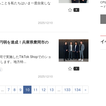
CP
ることを私たちはいま一度自覚しな
ード
0
2025/12/10
イ
0万円弱を達成！兵庫県豊岡市の
実施したTikTok Shopでのショ
します。地方特...
1
k
2025/12/10
...
7
8
9
10
11
12
13
...
133
134
»