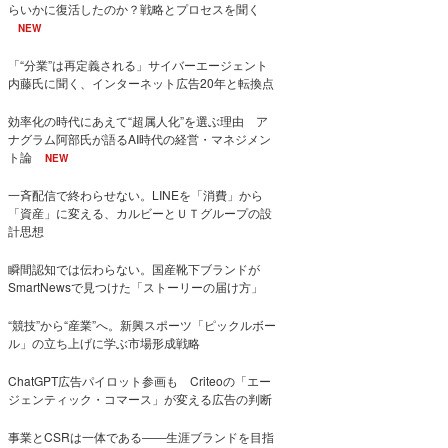
らいかに復活したのか？戦略とプロセスを聞く
NEW
「“分業”は再定義される」サイバーエージェント
内藤氏に聞く、インターネット広告20年と転換点
効率化の時代にあえて“超属人化”を選ぶ理由 ア
ナグラム阿部氏が語るAI時代の経営・マネジメン
ト論
NEW
一斉配信で終わらせない。LINEを「消費」から
「資産」に変える、カルビーとＵＴグループの設
計思想
瞬間認知では伝わらない。国産靴下ブランドが
SmartNewsで見つけた「ストーリーの届け方」
“競技”から“産業”へ。新興スポーツ「ピックルボー
ル」の立ち上げに学ぶ市場形成戦略
ChatGPT広告パイロット参画も Criteoの「エー
ジェンティック・コマース」が変える広告の判断
事業とCSRは一体である――生涯ブランドを目指