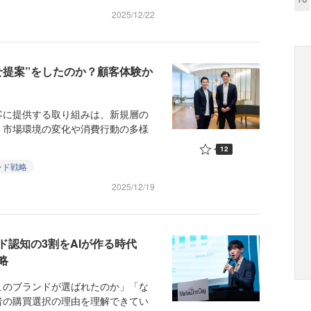
2025/12/22
せ提案”をしたのか？顧客体験か
に提供する取り組みは、新規層の
。市場環境の変化や消費行動の多様
12
ンド戦略
2025/12/19
認知の3割をAIが作る時代
略
のブランドが選ばれたのか」「な
者の購買選択の理由を理解できてい