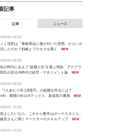
着記事
記事
ニュース
/08/06 09:00
ノミ洗剤は「看板商品に傷が付いた状態」からいか
活したのか？戦略とプロセスを聞く
NEW
/08/06 08:30
化の時代にあえて“超属人化”を選ぶ理由 アナグラ
部氏が語るAI時代の経営・マネジメント論
NEW
/08/06 08:00
で「1人あたり売上8億円」の組織を作るには？
unth」展開のAiロボティクス、急成長の裏側
NEW
/08/05 10:30
剋上したいなら、これから数年はボーナスタイム」
義宏さんに聞くマーケターのスキルアップ
NEW
/08/04 10:00