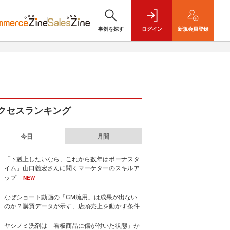
事例を探す
ログイン
新規
会員登録
クセスランキング
今日
月間
「下剋上したいなら、これから数年はボーナスタ
イム」山口義宏さんに聞くマーケターのスキルア
ップ
NEW
なぜショート動画の「CM流用」は成果が出ない
のか？購買データが示す、店頭売上を動かす条件
ヤシノミ洗剤は「看板商品に傷が付いた状態」か