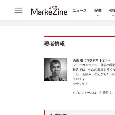
ニュース
記事
特
著者情報
高山 透（コウヤマ トオル）
フリーカメラマン。雑誌の撮
最近では、webの撮影も多く
ーヒーを飲み、のんびり1日が
ています。
webサイト
※プロフィールは、執筆時点