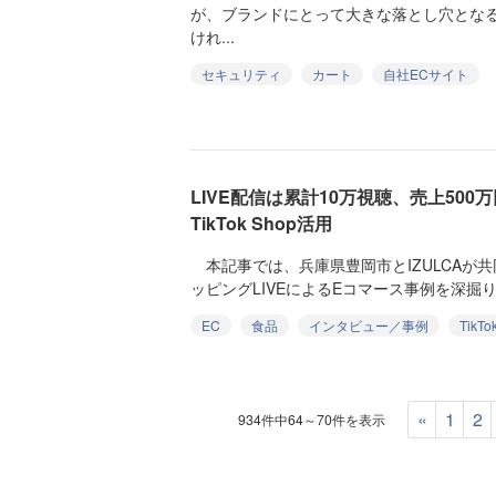
が、ブランドにとって大きな落とし穴とな
けれ...
セキュリティ
カート
自社ECサイト
LIVE配信は累計10万視聴、売上50
TikTok Shop活用
本記事では、兵庫県豊岡市とIZULCAが共同で
ッピングLIVEによるEコマース事例を深掘り
EC
食品
インタビュー／事例
TikTo
«
1
2
934件中64～70件を表示