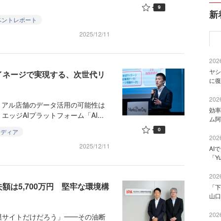
9
新
ベントレポート
2025/12/11
2026
ヤシ
イネージで実現する、次世代リ
に復
2026
リアル店舗のデータ活用の可能性は
効率
ジAIプラットフォーム「AI...
ム阿
0
メディア
2026
2025/12/11
AI
「Y
2026
額は5,700万円 堅牢な環境構
「下
山口
2026
サイトだけだろう」━━その油断