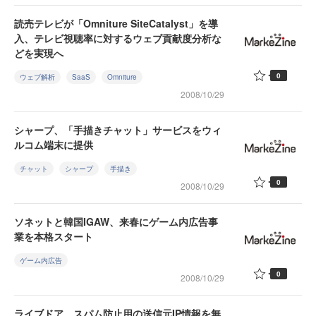
読売テレビが「Omniture SiteCatalyst」を導
入、テレビ視聴率に対するウェブ貢献度分析な
どを実現へ
0
ウェブ解析
SaaS
Omniture
2008/10/29
シャープ、「手描きチャット」サービスをウィ
ルコム端末に提供
チャット
シャープ
手描き
0
2008/10/29
ソネットと韓国IGAW、来春にゲーム内広告事
業を本格スタート
ゲーム内広告
0
2008/10/29
ライブドア、スパム防止用の送信元IP情報を無