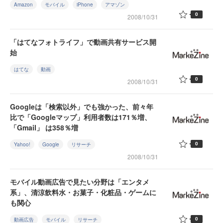
Amazon
モバイル
iPhone
アマゾン
0
2008/10/31
「はてなフォトライフ」で動画共有サービス開
始
はてな
動画
0
2008/10/31
Googleは「検索以外」でも強かった、前々年
比で「Googleマップ」利用者数は171％増、
「Gmail」 は358％増
0
Yahoo!
Google
リサーチ
2008/10/31
モバイル動画広告で見たい分野は「エンタメ
系」、清涼飲料水・お菓子・化粧品・ゲームに
も関心
0
動画広告
モバイル
リサーチ