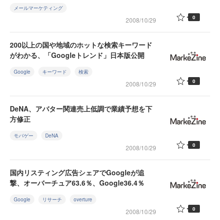
メールマーケティング
0
2008/10/29
200以上の国や地域のホットな検索キーワード
がわかる、「Googleトレンド」日本版公開
Google
キーワード
検索
0
2008/10/29
DeNA、アバター関連売上低調で業績予想を下
方修正
モバゲー
DeNA
0
2008/10/29
国内リスティング広告シェアでGoogleが追
撃、オーバーチュア63.6％、Google36.4％
Google
リサーチ
overture
0
2008/10/29