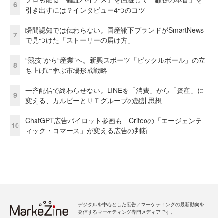
6
引き出すには？インタビュー4つのコツ
瞬間認知では伝わらない。国産靴下ブランドがSmartNews
7
で見つけた「ストーリーの届け方」
“競技”から“産業”へ。新興スポーツ「ピックルボール」の立
8
ち上げに学ぶ市場形成戦略
一斉配信で終わらせない。LINEを「消費」から「資産」に
9
変える、カルビーとＵＴグループの設計思想
ChatGPT広告パイロット参画も Criteoの「エージェンテ
10
ィック・コマース」が変える広告の判断
デジタルを中心とした広告／マーケティングの最新動向を
発信するマーケティング専門メディアです。