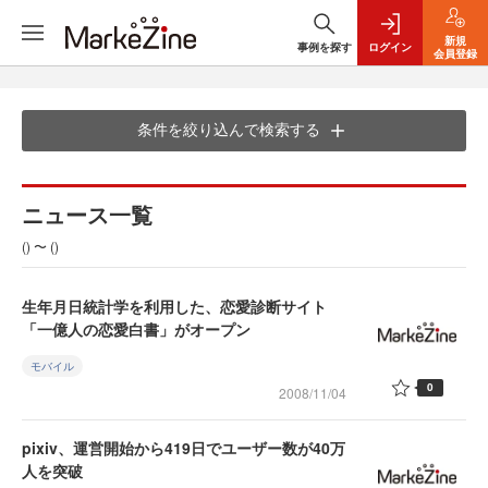
新規
事例を探す
ログイン
会員登録
条件を絞り込んで検索する
ニュース一覧
() 〜 ()
生年月日統計学を利用した、恋愛診断サイト
「一億人の恋愛白書」がオープン
モバイル
0
2008/11/04
pixiv、運営開始から419日でユーザー数が40万
人を突破