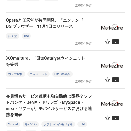
2008/10/31
Operaと任天堂が共同開発、「ニンテンドー
DSiブラウザー」11月1日にリリース
任天堂
DSi
0
2008/10/31
米Omniture、「SiteCatalystウィジェット」
を提供
ウェブ解析
ウィジェット
SiteCatalyst
0
2008/10/31
会員増もサービス連携も独自路線は限界？ソフ
トバンク・DeNA・ドワンゴ・MySpace・
mixi・ヤフーが、モバイルサービスにおける連
携を発表
0
Yahoo!
モバイル
ソフトバンクモバイル
mixi