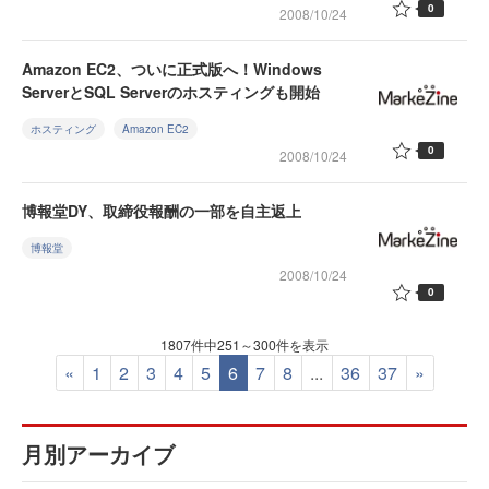
0
2008/10/24
Amazon EC2、ついに正式版へ！Windows
ServerとSQL Serverのホスティングも開始
ホスティング
Amazon EC2
0
2008/10/24
博報堂DY、取締役報酬の一部を自主返上
博報堂
2008/10/24
0
1807件中251～300件を表示
«
1
2
3
4
5
6
7
8
...
36
37
»
月別アーカイブ