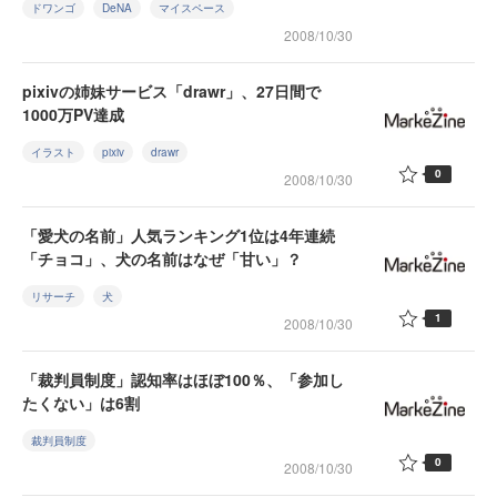
ドワンゴ
DeNA
マイスペース
2008/10/30
pixivの姉妹サービス「drawr」、27日間で
1000万PV達成
イラスト
pixiv
drawr
0
2008/10/30
「愛犬の名前」人気ランキング1位は4年連続
「チョコ」、犬の名前はなぜ「甘い」？
リサーチ
犬
1
2008/10/30
「裁判員制度」認知率はほぼ100％、「参加し
たくない」は6割
裁判員制度
0
2008/10/30