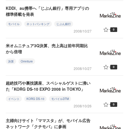
KDDI、au携帯へ「じぶん銀行」専用アプリの
標準搭載を発表
モバイル
ネットバンキング
じぶん銀行
0
2008/10/27
米オムニチュア3Q決算、売上高は前年同期比
から倍増
決算
Omniture
0
2008/10/27
超絶技巧や裏技講座、スペシャルゲストに沸い
た「KORG DS-10 EXPO 2008 in TOKYO」
イベント
KORG DS-10
モバイルDTM
0
2008/10/26
主婦向けサイト「ママスタ」が、モバイル広告
ネットワーク「クチモバ」に参画