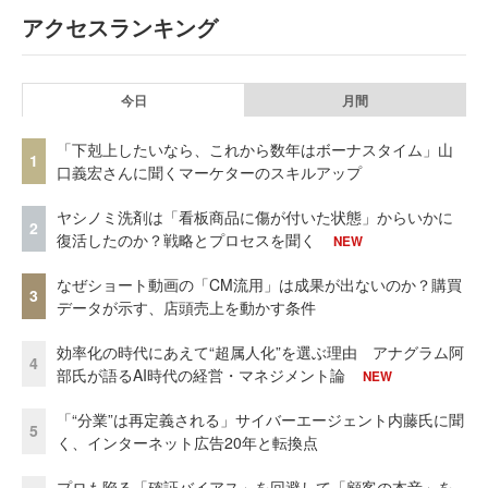
アクセスランキング
今日
月間
「下剋上したいなら、これから数年はボーナスタイム」山
1
口義宏さんに聞くマーケターのスキルアップ
ヤシノミ洗剤は「看板商品に傷が付いた状態」からいかに
2
復活したのか？戦略とプロセスを聞く
NEW
なぜショート動画の「CM流用」は成果が出ないのか？購買
3
データが示す、店頭売上を動かす条件
効率化の時代にあえて“超属人化”を選ぶ理由 アナグラム阿
4
部氏が語るAI時代の経営・マネジメント論
NEW
「“分業”は再定義される」サイバーエージェント内藤氏に聞
5
く、インターネット広告20年と転換点
プロも陥る「確証バイアス」を回避して「顧客の本音」を