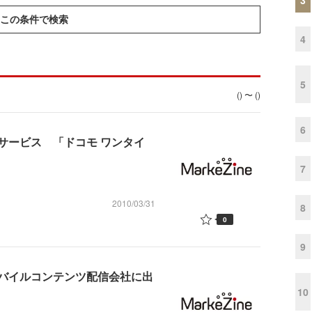
この条件で検索
4
5
() 〜 ()
6
サービス 「ドコモ ワンタイ
7
2010/03/31
8
0
9
バイルコンテンツ配信会社に出
10