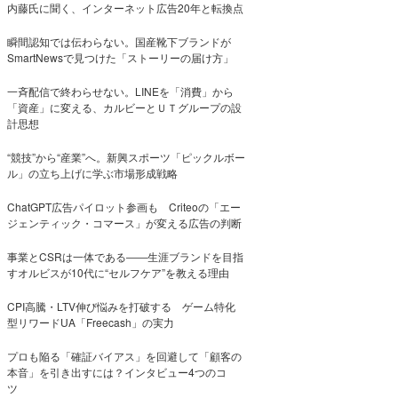
内藤氏に聞く、インターネット広告20年と転換点
瞬間認知では伝わらない。国産靴下ブランドが
SmartNewsで見つけた「ストーリーの届け方」
一斉配信で終わらせない。LINEを「消費」から
「資産」に変える、カルビーとＵＴグループの設
計思想
“競技”から“産業”へ。新興スポーツ「ピックルボー
ル」の立ち上げに学ぶ市場形成戦略
ChatGPT広告パイロット参画も Criteoの「エー
ジェンティック・コマース」が変える広告の判断
事業とCSRは一体である――生涯ブランドを目指
すオルビスが10代に“セルフケア”を教える理由
CPI高騰・LTV伸び悩みを打破する ゲーム特化
型リワードUA「Freecash」の実力
プロも陥る「確証バイアス」を回避して「顧客の
本音」を引き出すには？インタビュー4つのコ
ツ