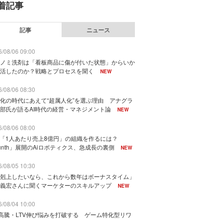
着記事
記事
ニュース
/08/06 09:00
ノミ洗剤は「看板商品に傷が付いた状態」からいか
活したのか？戦略とプロセスを聞く
NEW
/08/06 08:30
化の時代にあえて“超属人化”を選ぶ理由 アナグラ
部氏が語るAI時代の経営・マネジメント論
NEW
/08/06 08:00
で「1人あたり売上8億円」の組織を作るには？
unth」展開のAiロボティクス、急成長の裏側
NEW
/08/05 10:30
剋上したいなら、これから数年はボーナスタイム」
義宏さんに聞くマーケターのスキルアップ
NEW
/08/04 10:00
I高騰・LTV伸び悩みを打破する ゲーム特化型リワ