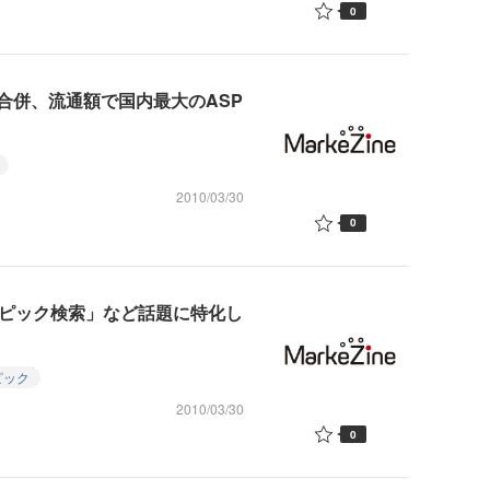
0
合併、流通額で国内最大のASP
2010/03/30
0
Rトピック検索」など話題に特化し
ピック
2010/03/30
0