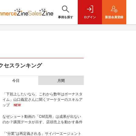
事例を探す
ログイン
新規
会員登録
クセスランキング
今日
月間
「下剋上したいなら、これから数年はボーナスタ
イム」山口義宏さんに聞くマーケターのスキルア
ップ
NEW
なぜショート動画の「CM流用」は成果が出ない
のか？購買データが示す、店頭売上を動かす条件
「“分業”は再定義される」サイバーエージェント