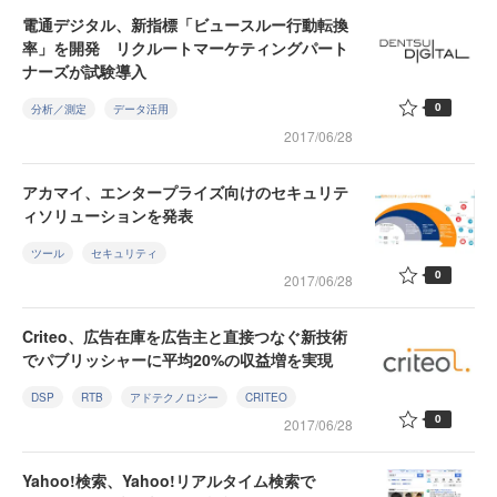
電通デジタル、新指標「ビュースルー行動転換
率」を開発 リクルートマーケティングパート
ナーズが試験導入
0
分析／測定
データ活用
2017/06/28
アカマイ、エンタープライズ向けのセキュリテ
ィソリューションを発表
ツール
セキュリティ
0
2017/06/28
Criteo、広告在庫を広告主と直接つなぐ新技術
でパブリッシャーに平均20%の収益増を実現
DSP
RTB
アドテクノロジー
CRITEO
0
2017/06/28
Yahoo!検索、Yahoo!リアルタイム検索で