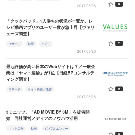
0
2017/06/26
「クックパッド」1人勝ちの状況が一変か、レ
シピ動画アプリのユーザー数が急上昇【ヴァリ
ューズ調査】
2
リサーチ
動画
アプリ
2017/06/26
最も評価が高い日本のWebサイトは？／一般企
業は「ヤマト運輸」が1位【日経BPコンサルテ
ィング調査】
0
リサーチ
サイト構築／改善
2017/06/26
3ミニッツ、「AD MOVIE BY 3M」を提供開
始 同社運営メディアのノウハウ活用
ネット広告
動画
インフルエンサー
0