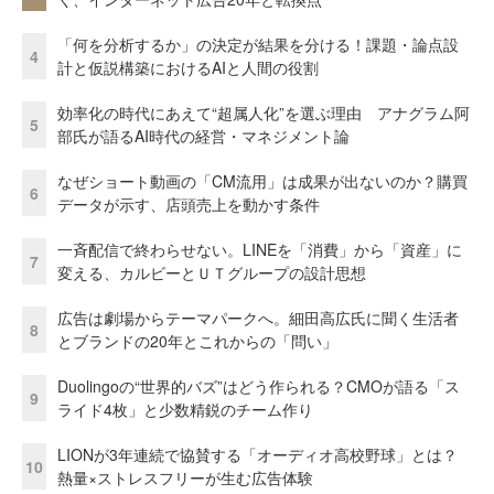
「何を分析するか」の決定が結果を分ける！課題・論点設
4
計と仮説構築におけるAIと人間の役割
効率化の時代にあえて“超属人化”を選ぶ理由 アナグラム阿
5
部氏が語るAI時代の経営・マネジメント論
なぜショート動画の「CM流用」は成果が出ないのか？購買
6
データが示す、店頭売上を動かす条件
一斉配信で終わらせない。LINEを「消費」から「資産」に
7
変える、カルビーとＵＴグループの設計思想
広告は劇場からテーマパークへ。細田高広氏に聞く生活者
8
とブランドの20年とこれからの「問い」
Duolingoの“世界的バズ”はどう作られる？CMOが語る「ス
9
ライド4枚」と少数精鋭のチーム作り
LIONが3年連続で協賛する「オーディオ高校野球」とは？
10
熱量×ストレスフリーが生む広告体験