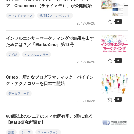
ア「Chaimemo （チャイメモ）」が公開開始
オウンドメディア
越境EC／インバウンド
0
2017/06/26
インフルエンサーマーケティングで結果を出す
ためには？／『MarkeZine』第18号
定期誌
インフルエンサー
0
2017/06/26
Criteo、新たなプログラマティック・バイイン
グ・テクノロジーを日本で開始
データフィード
0
2017/06/26
60歳以上のシニアのスマホ所有率、5割に迫る
【MMD研究所調査】
調査
シニア
スマートフォン