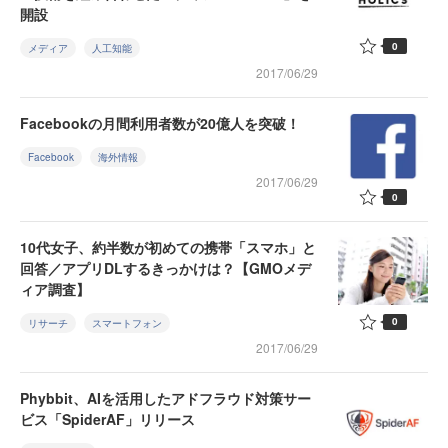
開設
0
メディア
人工知能
2017/06/29
Facebookの月間利用者数が20億人を突破！
Facebook
海外情報
2017/06/29
0
10代女子、約半数が初めての携帯「スマホ」と
回答／アプリDLするきっかけは？【GMOメデ
ィア調査】
0
リサーチ
スマートフォン
2017/06/29
Phybbit、AIを活用したアドフラウド対策サー
ビス「SpiderAF」リリース