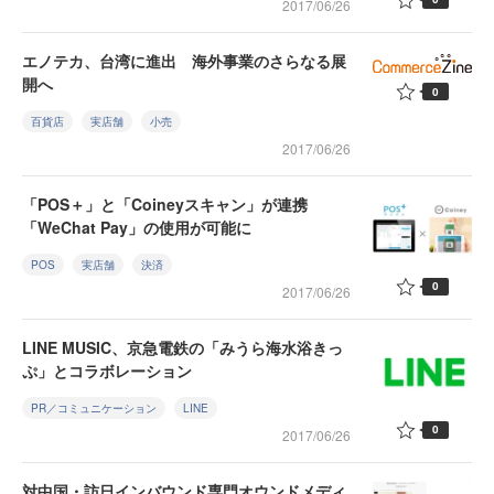
2017/06/26
エノテカ、台湾に進出 海外事業のさらなる展
開へ
0
百貨店
実店舗
小売
2017/06/26
「POS＋」と「Coineyスキャン」が連携
「WeChat Pay」の使用が可能に
POS
実店舗
決済
0
2017/06/26
LINE MUSIC、京急電鉄の「みうら海水浴きっ
ぷ」とコラボレーション
PR／コミュニケーション
LINE
0
2017/06/26
対中国・訪日インバウンド専門オウンドメディ