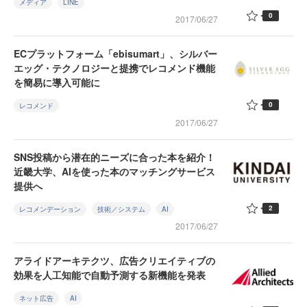
メディア
LINE
0
2017/06/27
ECプラットフォーム「ebisumart」、シルバー
エッグ・テクノロジーと提携でレコメンド機能
を簡易に導入可能に
0
レコメンド
2017/06/27
SNS投稿から潜在的ニーズに合った本を紹介！
近畿大学、AIを使った本のマッチングサービス
提供へ
2
レコメンデーション
技術／システム
AI
2017/06/27
アライドアーキテクツ、広告クリエイティブの
効果を人工知能で自動予測する新機能を発表
ネット広告
AI