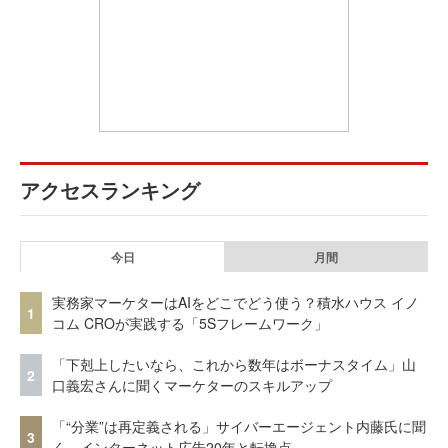
アクセスランキング
今日
月間
実務家マーケターはAIをどこでどう使う？積水ハウス イノ
1
コム CROが実践する「5Sフレームワーク」
「下剋上したいなら、これから数年はボーナスタイム」山
2
口義宏さんに聞くマーケターのスキルアップ
「“分業”は再定義される」サイバーエージェント内藤氏に聞
3
く、インターネット広告20年と転換点