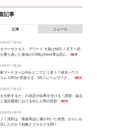
着記事
記事
ニュース
/08/07 09:00
タマーサクセス・アワード 大賞はNEC！天下一武
を勝ち抜いた最強のCSMはfreee青山氏に
NEW
/08/07 08:30
家マーケターはAIをどこでどう使う？積水ハウス
コム CROが実践する「5Sフレームワーク」
NEW
/08/07 08:00
を分析するか」の決定が結果を分ける！課題・論点
と仮説構築におけるAIと人間の役割
NEW
/08/06 09:00
ノミ洗剤は「看板商品に傷が付いた状態」からいか
活したのか？戦略とプロセスを聞く