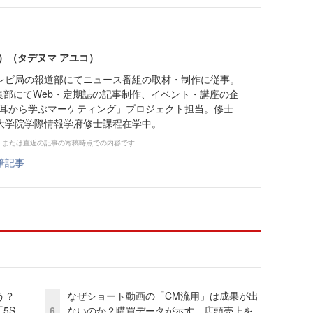
）（タデヌマ アユコ）
レビ局の報道部にてニュース番組の取材・制作に従事。
ne編集部にてWeb・定期誌の記事制作、イベント・講座の企
y「耳から学ぶマーケティング」プロジェクト担当。修士
大学院学際情報学府修士課程在学中。
、または直近の記事の寄稿時点での内容です
筆記事
う？
なぜショート動画の「CM流用」は成果が出
5S
6
ないのか？購買データが示す、店頭売上を