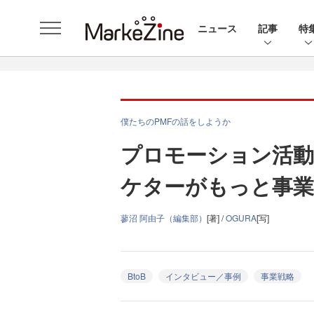
ニュース
記事
特
僕たちのPMFの話をしようか
プロモーション活動
ケターがもっと事
蓼沼 阿由子（編集部）
[著] /
OGURA
[写]
BtoB
インタビュー／事例
事業戦略