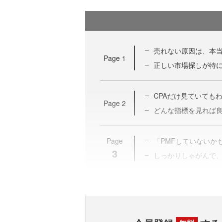
売れない原因は、本
Page
1
正しい市場探しが特
CPAだけ見ていても
Page
2
どんな指標を見れば
Page
「PMFしていないか
3
しっかりしゃがんで