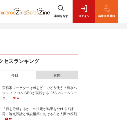
事例を探す
ログイン
新規
会員登録
クセスランキング
今日
月間
実務家マーケターはAIをどこでどう使う？積水ハ
ウス イノコム CROが実践する「5Sフレームワー
ク」
NEW
「何を分析するか」の決定が結果を分ける！課
題・論点設計と仮説構築におけるAIと人間の役割
NEW