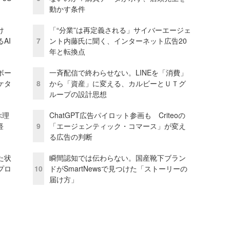
動かす条件
け
「“分業”は再定義される」サイバーエージェ
AI
7
ント内藤氏に聞く、インターネット広告20
年と転換点
ボー
一斉配信で終わらせない。LINEを「消費」
ケタ
8
から「資産」に変える、カルビーとＵＴグ
ループの設計思想
ぶ理
ChatGPT広告パイロット参画も Criteoの
経
9
「エージェンティック・コマース」が変え
る広告の判断
た状
瞬間認知では伝わらない。国産靴下ブラン
プロ
10
ドがSmartNewsで見つけた「ストーリーの
届け方」