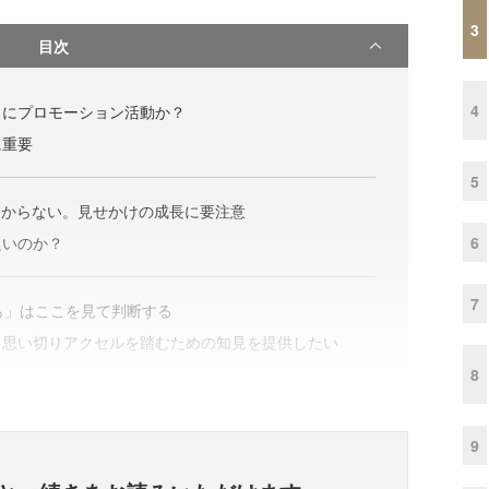
3
目次
4
当にプロモーション活動か？
に重要
5
わからない。見せかけの成長に要注意
6
良いのか？
7
も」はここを見て判断する
、思い切りアクセルを踏むための知見を提供したい
8
9