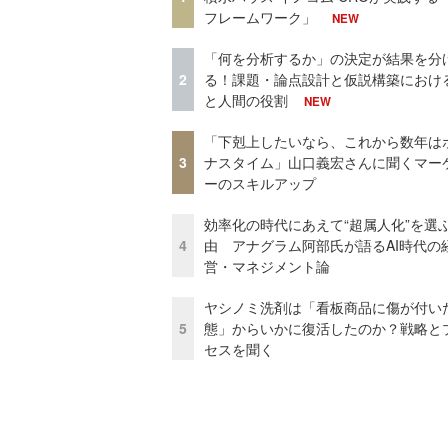
フレームワーク」
NEW
「何を分析するか」の決定が結果を分
2
る！課題・論点設計と仮説構築における
と人間の役割
NEW
「下剋上したいなら、これから数年は
3
ナスタイム」山口義宏さんに聞くマー
ーのスキルアップ
効率化の時代にあえて“超属人化”を選
4
由 アナグラム阿部氏が語るAI時代の
営・マネジメント論
ヤシノミ洗剤は「看板商品に傷が付い
5
態」からいかに復活したのか？戦略と
セスを聞く