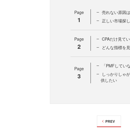
Page
売れない原因
1
正しい市場探
Page
CPAだけ見て
2
どんな指標を
「PMFしてい
Page
しっかりしゃ
3
供したい
PREV