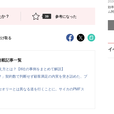
2026
効率
ム阿
たか？
参考になった
39
受け取る
イ
連載記事一覧
え方とは？【8社の事例をまとめて解説】
？」契約数で判断せず顧客満足の内実を突き詰めた、プ
セオリーとは異なる道を行くことに。サイカのPMFス