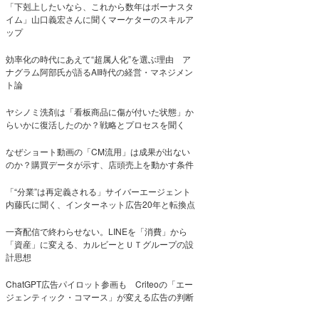
「下剋上したいなら、これから数年はボーナスタ
イム」山口義宏さんに聞くマーケターのスキルア
ップ
効率化の時代にあえて“超属人化”を選ぶ理由 ア
ナグラム阿部氏が語るAI時代の経営・マネジメン
ト論
ヤシノミ洗剤は「看板商品に傷が付いた状態」か
らいかに復活したのか？戦略とプロセスを聞く
なぜショート動画の「CM流用」は成果が出ない
のか？購買データが示す、店頭売上を動かす条件
「“分業”は再定義される」サイバーエージェント
内藤氏に聞く、インターネット広告20年と転換点
一斉配信で終わらせない。LINEを「消費」から
「資産」に変える、カルビーとＵＴグループの設
計思想
ChatGPT広告パイロット参画も Criteoの「エー
ジェンティック・コマース」が変える広告の判断