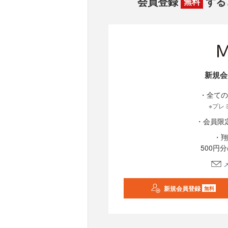
会員登録
する
無料
新規会
・全ての
※プレ
・会員限
・翔
500円
新規会員登録
無料