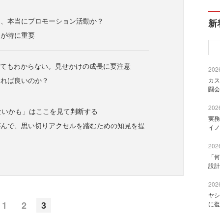
は、本当にプロモーション活動か？
新
しが特に重要
いてもわからない。見せかけの成長に要注意
2026
見れば良いのか？
カス
闘会
2026
ないかも」はここを見て判断する
実務
がんで、思い切りアクセルを踏むための知見を提
イノ
2026
「何
設計
2026
ヤシ
1
2
3
に復