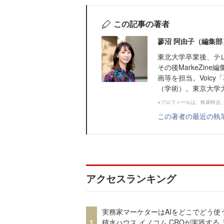
この記事の著者
蓼沼 阿由子（編集部
東北大学卒業後、テ
その後MarkeZi
画等を担当。Voic
（学術）。東京大学
※プロフィールは、執筆時点
この著者の最近の執
アクセスランキング
実務家マーケターはAIをどこでどう使
1
積水ハウス イノコム CROが実践する「