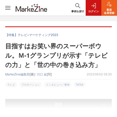
新規
事例を探す
ログイン
会員登録
【特集】テレビ×マーケティング2023
目指すはお笑い界のスーパーボウ
ル。Ｍ-1グランプリが示す「テレビ
の力」と「世の中の巻き込み方」
MarkeZine編集部
[著] /
川口 紘
[写]
2023/06/02 09:30
テレビ
プロモーション
インタビュー／事例
TikTok
目次