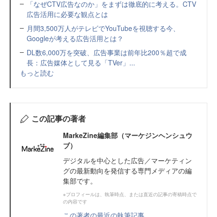
「なぜCTV広告なのか」をまずは徹底的に考える。CTV
広告活用に必要な観点とは
月間3,500万人がテレビでYouTubeを視聴する今、
Googleが考える広告活用とは？
DL数6,000万を突破、広告事業は前年比200％超で成
長：広告媒体として見る「TVer」...
もっと読む
この記事の著者
MarkeZine編集部（マーケジンヘンシュウ
ブ）
デジタルを中心とした広告／マーケティン
グの最新動向を発信する専門メディアの編
集部です。
※プロフィールは、執筆時点、または直近の記事の寄稿時点で
の内容です
この著者の最近の執筆記事