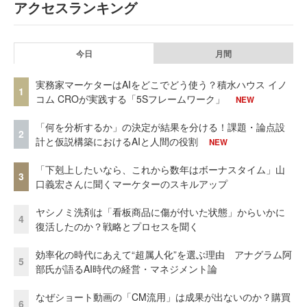
アクセスランキング
今日
月間
実務家マーケターはAIをどこでどう使う？積水ハウス イノ
1
コム CROが実践する「5Sフレームワーク」
NEW
「何を分析するか」の決定が結果を分ける！課題・論点設
2
計と仮説構築におけるAIと人間の役割
NEW
「下剋上したいなら、これから数年はボーナスタイム」山
3
口義宏さんに聞くマーケターのスキルアップ
ヤシノミ洗剤は「看板商品に傷が付いた状態」からいかに
4
復活したのか？戦略とプロセスを聞く
効率化の時代にあえて“超属人化”を選ぶ理由 アナグラム阿
5
部氏が語るAI時代の経営・マネジメント論
なぜショート動画の「CM流用」は成果が出ないのか？購買
6