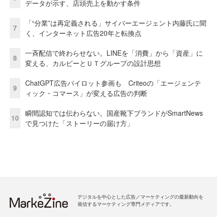
データが示す、店頭売上を動かす条件
「“分業”は再定義される」サイバーエージェント内藤氏に聞
7
く、インターネット広告20年と転換点
一斉配信で終わらせない。LINEを「消費」から「資産」に
8
変える、カルビーとＵＴグループの設計思想
ChatGPT広告パイロット参画も Criteoの「エージェンテ
9
ィック・コマース」が変える広告の判断
瞬間認知では伝わらない。国産靴下ブランドがSmartNews
10
で見つけた「ストーリーの届け方」
デジタルを中心とした広告／マーケティングの最新動向を
発信するマーケティング専門メディアです。