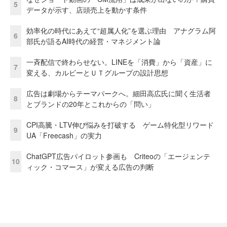
5
データが示す、店頭売上を動かす条件
効率化の時代にあえて“超属人化”を選ぶ理由 アナグラム阿
6
部氏が語るAI時代の経営・マネジメント論
一斉配信で終わらせない。LINEを「消費」から「資産」に
7
変える、カルビーとＵＴグループの設計思想
広告は劇場からテーマパークへ。細田高広氏に聞く生活者
8
とブランドの20年とこれからの「問い」
CPI高騰・LTV伸び悩みを打破する ゲーム特化型リワード
9
UA「Freecash」の実力
ChatGPT広告パイロット参画も Criteoの「エージェンテ
10
ィック・コマース」が変える広告の判断