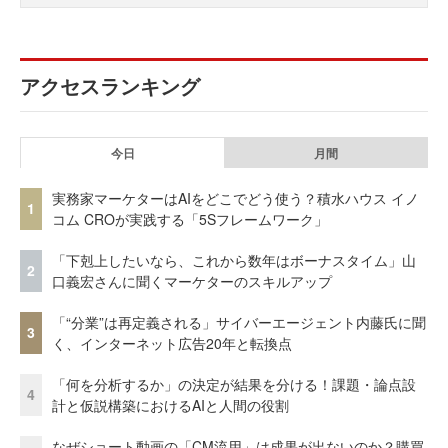
アクセスランキング
今日
月間
実務家マーケターはAIをどこでどう使う？積水ハウス イノ
1
コム CROが実践する「5Sフレームワーク」
「下剋上したいなら、これから数年はボーナスタイム」山
2
口義宏さんに聞くマーケターのスキルアップ
「“分業”は再定義される」サイバーエージェント内藤氏に聞
3
く、インターネット広告20年と転換点
「何を分析するか」の決定が結果を分ける！課題・論点設
4
計と仮説構築におけるAIと人間の役割
なぜショート動画の「CM流用」は成果が出ないのか？購買