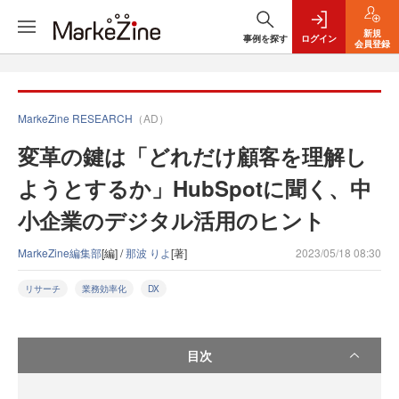
新規
事例を探す
ログイン
会員登録
MarkeZine RESEARCH
（AD）
変革の鍵は「どれだけ顧客を理解し
ようとするか」HubSpotに聞く、中
小企業のデジタル活用のヒント
MarkeZine編集部
[編] /
那波 りよ
[著]
2023/05/18 08:30
リサーチ
業務効率化
DX
目次