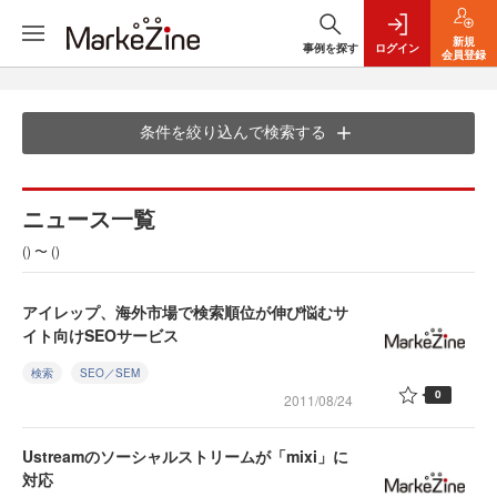
新規
事例を探す
ログイン
会員登録
条件を絞り込んで検索する
ニュース一覧
() 〜 ()
アイレップ、海外市場で検索順位が伸び悩むサ
イト向けSEOサービス
検索
SEO／SEM
0
2011/08/24
Ustreamのソーシャルストリームが「mixi」に
対応