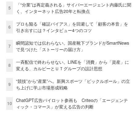
「“分業”は再定義される」サイバーエージェント内藤氏に聞
5
く、インターネット広告20年と転換点
プロも陥る「確証バイアス」を回避して「顧客の本音」を
6
引き出すには？インタビュー4つのコツ
瞬間認知では伝わらない。国産靴下ブランドがSmartNews
7
で見つけた「ストーリーの届け方」
一斉配信で終わらせない。LINEを「消費」から「資産」に
8
変える、カルビーとＵＴグループの設計思想
“競技”から“産業”へ。新興スポーツ「ピックルボール」の立
9
ち上げに学ぶ市場形成戦略
ChatGPT広告パイロット参画も Criteoの「エージェンテ
10
ィック・コマース」が変える広告の判断