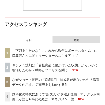
アクセスランキング
今日
月間
「下剋上したいなら、これから数年はボーナスタイム」山
1
口義宏さんに聞くマーケターのスキルアップ
ヤシノミ洗剤は「看板商品に傷が付いた状態」からいかに
2
復活したのか？戦略とプロセスを聞く
NEW
なぜショート動画の「CM流用」は成果が出ないのか？購買
3
データが示す、店頭売上を動かす条件
効率化の時代にあえて“超属人化”を選ぶ理由 アナグラム阿
4
部氏が語るAI時代の経営・マネジメント論
NEW