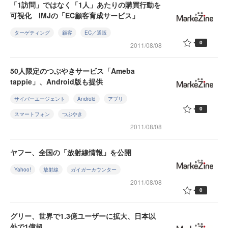
「1訪問」ではなく「1人」あたりの購買行動を
可視化 IMJの「EC顧客育成サービス」
ターゲティング
顧客
EC／通販
0
2011/08/08
50人限定のつぶやきサービス「Ameba
tappie」、Android版も提供
サイバーエージェント
Android
アプリ
0
スマートフォン
つぶやき
2011/08/08
ヤフー、全国の「放射線情報」を公開
Yahoo!
放射線
ガイガーカウンター
2011/08/08
0
グリー、世界で1.3億ユーザーに拡大、日本以
外で1億超