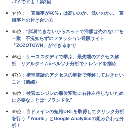
バイですよ！第3回
44位：
「直帰率が40%」は高いのか、低いのか… 直
帰率との付き合い方
45位：
“試着できないからネットで洋服は売れない”を
一蹴 不況知らずのファッション通販サイト
「ZOZOTOWN」ができるまで
46位：
ケーススタディで学ぶ、最先端のアクセス解
析 リアルタイム×ペルソナ分析でトレンドを掴め
47位：
携帯電話のアクセスの解析で理解しておきたい
こと（前編）
48位：
検索エンジンの順位変動に右往左往しないため
に必要なことは“ブランド化”
49位：
自ドメインの短縮URLを取得してクリック分析
を行う「Yourls」とGoogle Analyticsの組み合わせ分
析！