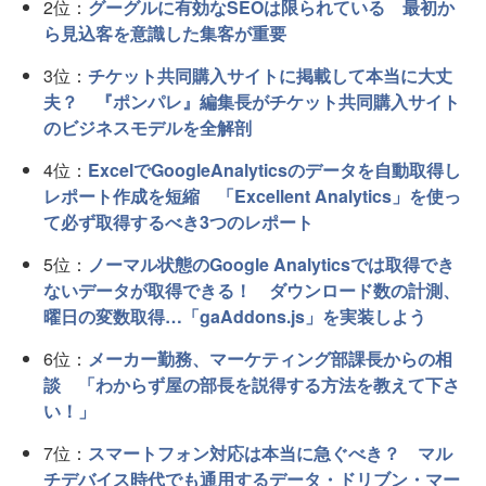
2位：
グーグルに有効なSEOは限られている 最初か
ら見込客を意識した集客が重要
3位：
チケット共同購入サイトに掲載して本当に大丈
夫？ 『ポンパレ』編集長がチケット共同購入サイト
のビジネスモデルを全解剖
4位：
ExcelでGoogleAnalyticsのデータを自動取得し
レポート作成を短縮 「Excellent Analytics」を使っ
て必ず取得するべき3つのレポート
5位：
ノーマル状態のGoogle Analyticsでは取得でき
ないデータが取得できる！ ダウンロード数の計測、
曜日の変数取得…「gaAddons.js」を実装しよう
6位：
メーカー勤務、マーケティング部課長からの相
談 「わからず屋の部長を説得する方法を教えて下さ
い！」
7位：
スマートフォン対応は本当に急ぐべき？ マル
チデバイス時代でも通用するデータ・ドリブン・マー