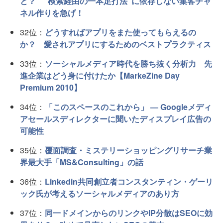
と？ “検索経由の一本足打法”に依存しない集客チャ
ネル作りを急げ！
32位：
どうすればアプリをまた使ってもらえるの
か？ 愛されアプリにするためのベストプラクティス
33位：
ソーシャルメディア時代を勝ち抜く分析力 先
進企業はどう身に付けたか【MarkeZine Day
Premium 2010】
34位：
「このスペースのこれから」 ― Googleメディ
アセールスディレクターに聞いたディスプレイ広告の
可能性
35位：
覆面調査・ミステリーショッピングリサーチ業
界最大手「MS&Consulting」の話
36位：
Linkedin共同創立者コンスタンティン・ゲーリ
ック氏が考えるソーシャルメディアのあり方
37位：
同一ドメインからのリンクやIP分散はSEOに効