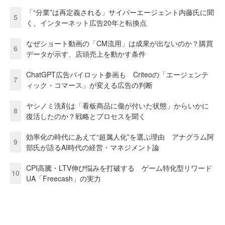
「“分業”は再定義される」サイバーエージェント内藤氏に聞
5
く、インターネット広告20年と転換点
なぜショート動画の「CM流用」は成果が出ないのか？購買
6
データが示す、店頭売上を動かす条件
ChatGPT広告パイロット参画も Criteoの「エージェンテ
7
ィック・コマース」が変える広告の判断
ヤシノミ洗剤は「看板商品に傷が付いた状態」からいかに
8
復活したのか？戦略とプロセスを聞く
効率化の時代にあえて“超属人化”を選ぶ理由 アナグラム阿
9
部氏が語るAI時代の経営・マネジメント論
CPI高騰・LTV伸び悩みを打破する ゲーム特化型リワード
10
UA「Freecash」の実力