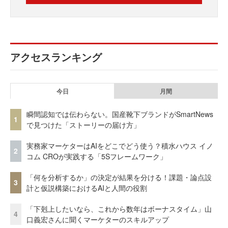
アクセスランキング
今日
月間
瞬間認知では伝わらない。国産靴下ブランドがSmartNews
1
で見つけた「ストーリーの届け方」
実務家マーケターはAIをどこでどう使う？積水ハウス イノ
2
コム CROが実践する「5Sフレームワーク」
「何を分析するか」の決定が結果を分ける！課題・論点設
3
計と仮説構築におけるAIと人間の役割
「下剋上したいなら、これから数年はボーナスタイム」山
4
口義宏さんに聞くマーケターのスキルアップ