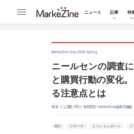
ニュース
記事
特
MarkeZine Day 2022 Spring
ニールセンの調査に
と購買行動の変化。
る注意点とは
那波 りよ
[著] /
関口 達朗
[写] /
MarkeZine編集部
[編]
IMC
リサーチ
イベントレポート
ブ