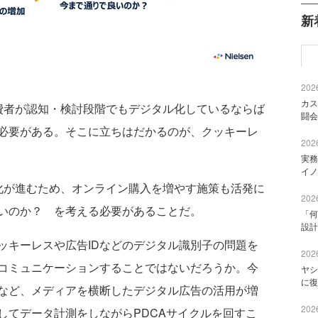
新
2026
カス
者が認知・検討段階でもデジタル化しているならば
闘会
必要がある。そこに立ちはだかるのが、クッキーレ
2026
実務
イノ
が進むため、オンライン購入を増やす施策も活発に
2026
いのか？ を考える必要があることだ。
「何
設計
キーレスや広告IDなどのデジタル識別子の問題を
2026
コミュニケーションすることではないだろうか。今
ヤシ
に復
など、メディアを横断したデジタル広告の活用が増
2026
してデータ計測をしながらPDCAサイクルを回すこ