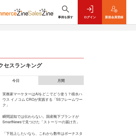
事例を探す
ログイン
新規
会員登録
クセスランキング
今日
月間
実務家マーケターはAIをどこでどう使う？積水ハ
ウス イノコム CROが実践する「5Sフレームワー
ク」
瞬間認知では伝わらない。国産靴下ブランドが
SmartNewsで見つけた「ストーリーの届け方」
「下剋上したいなら、これから数年はボーナスタ