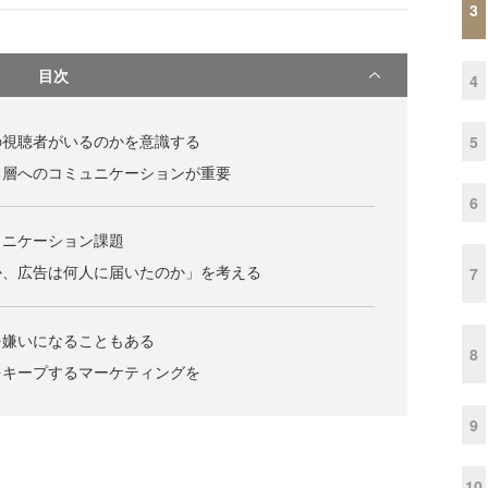
3
目次
4
の視聴者がいるのかを意識する
5
る層へのコミュニケーションが重要
6
ュニケーション課題
か、広告は何人に届いたのか」を考える
7
を嫌いになることもある
8
をキープするマーケティングを
9
10