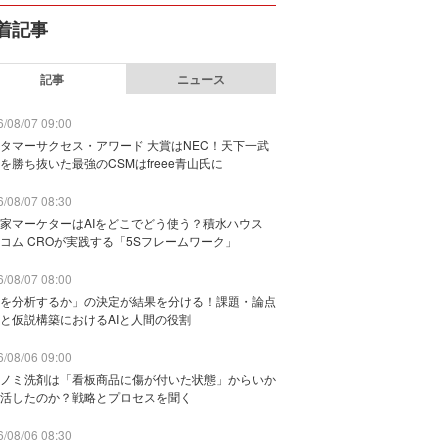
着記事
記事
ニュース
/08/07 09:00
タマーサクセス・アワード 大賞はNEC！天下一武
を勝ち抜いた最強のCSMはfreee青山氏に
/08/07 08:30
家マーケターはAIをどこでどう使う？積水ハウス
コム CROが実践する「5Sフレームワーク」
/08/07 08:00
を分析するか」の決定が結果を分ける！課題・論点
と仮説構築におけるAIと人間の役割
/08/06 09:00
ノミ洗剤は「看板商品に傷が付いた状態」からいか
活したのか？戦略とプロセスを聞く
/08/06 08:30