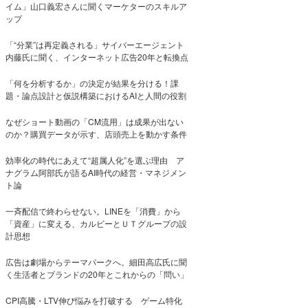
イム」山口義宏さんに聞くマーケターのスキルア
ップ
「“分業”は再定義される」サイバーエージェント
内藤氏に聞く、インターネット広告20年と転換点
「何を分析するか」の決定が結果を分ける！課
題・論点設計と仮説構築におけるAIと人間の役割
なぜショート動画の「CM流用」は成果が出ない
のか？購買データが示す、店頭売上を動かす条件
効率化の時代にあえて“超属人化”を選ぶ理由 ア
ナグラム阿部氏が語るAI時代の経営・マネジメン
ト論
一斉配信で終わらせない。LINEを「消費」から
「資産」に変える、カルビーとＵＴグループの設
計思想
広告は劇場からテーマパークへ。細田高広氏に聞
く生活者とブランドの20年とこれからの「問い」
CPI高騰・LTV伸び悩みを打破する ゲーム特化