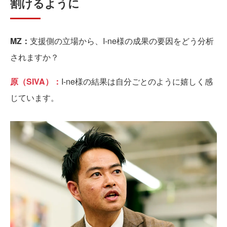
割けるように
MZ：
支援側の立場から、I-ne様の成果の要因をどう分析
されますか？
原（SIVA）：
I-ne様の結果は自分ごとのように嬉しく感
じています。