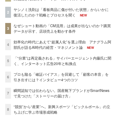
ヤシノミ洗剤は「看板商品に傷が付いた状態」からいかに
2
復活したのか？戦略とプロセスを聞く
NEW
なぜショート動画の「CM流用」は成果が出ないのか？購買
3
データが示す、店頭売上を動かす条件
効率化の時代にあえて“超属人化”を選ぶ理由 アナグラム阿
4
部氏が語るAI時代の経営・マネジメント論
NEW
「“分業”は再定義される」サイバーエージェント内藤氏に聞
5
く、インターネット広告20年と転換点
プロも陥る「確証バイアス」を回避して「顧客の本音」を
6
引き出すには？インタビュー4つのコツ
瞬間認知では伝わらない。国産靴下ブランドがSmartNews
7
で見つけた「ストーリーの届け方」
“競技”から“産業”へ。新興スポーツ「ピックルボール」の立
8
ち上げに学ぶ市場形成戦略