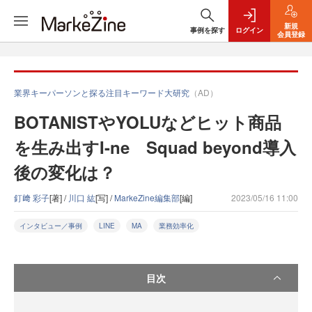
新規
事例を探す
ログイン
会員登録
業界キーパーソンと探る注目キーワード大研究
（AD）
BOTANISTやYOLUなどヒット商品
を生み出すI-ne Squad beyond導入
後の変化は？
釘﨑 彩子
[著] /
川口 紘
[写] /
MarkeZine編集部
[編]
2023/05/16 11:00
インタビュー／事例
LINE
MA
業務効率化
目次