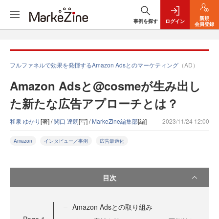
新規
事例を探す
ログイン
会員登録
フルファネルで効果を発揮するAmazon Adsとのマーケティング
（AD）
Amazon Adsと@cosmeが生み出し
た新たな広告アプローチとは？
和泉 ゆかり
[著] /
関口 達朗
[写] /
MarkeZine編集部
[編]
2023/11/24 12:00
Amazon
インタビュー／事例
広告最適化
目次
Amazon Adsとの取り組み