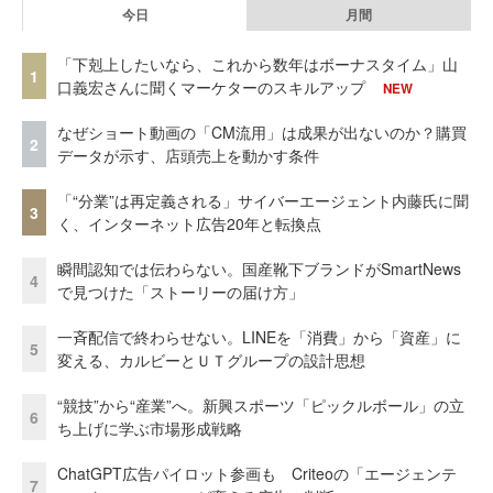
今日
月間
「下剋上したいなら、これから数年はボーナスタイム」山
1
口義宏さんに聞くマーケターのスキルアップ
NEW
なぜショート動画の「CM流用」は成果が出ないのか？購買
2
データが示す、店頭売上を動かす条件
「“分業”は再定義される」サイバーエージェント内藤氏に聞
3
く、インターネット広告20年と転換点
瞬間認知では伝わらない。国産靴下ブランドがSmartNews
4
で見つけた「ストーリーの届け方」
一斉配信で終わらせない。LINEを「消費」から「資産」に
5
変える、カルビーとＵＴグループの設計思想
“競技”から“産業”へ。新興スポーツ「ピックルボール」の立
6
ち上げに学ぶ市場形成戦略
ChatGPT広告パイロット参画も Criteoの「エージェンテ
7