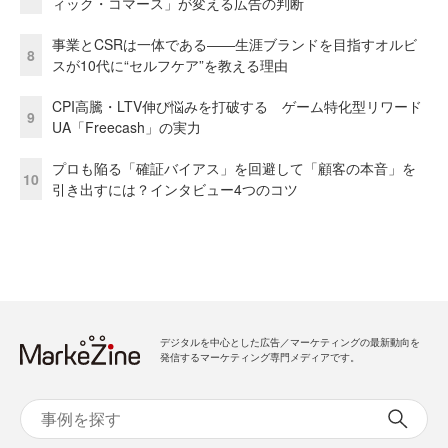
ィック・コマース」が変える広告の判断
事業とCSRは一体である――生涯ブランドを目指すオルビ
8
スが10代に“セルフケア”を教える理由
CPI高騰・LTV伸び悩みを打破する ゲーム特化型リワード
9
UA「Freecash」の実力
プロも陥る「確証バイアス」を回避して「顧客の本音」を
10
引き出すには？インタビュー4つのコツ
デジタルを中心とした広告／マーケティングの最新動向を
発信するマーケティング専門メディアです。