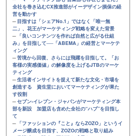
全社を巻き込むCX推進部がイーデザイン損保の経
営を動かす
─
目指すは「シェアNo.1」ではなく「唯一無
二」、花王がマーケティング戦略を変えた背景
─
「良いコンテンツを作れば自然と広がる仕組
み」を目指して──「ABEMA」の経営とマーケテ
ィング
─
苦境から回復、さらには飛躍を目指して。「お
客様の実感価値」の解像度を上げるJTBのマーケ
ティング
─
生活者インサイトを捉えて新たな文化・市場を
創造する 資生堂においてマーケティングが果た
す役割
─
セブン-イレブン・ジャパンがマーケティング本
部を新設 加盟店も含めた全社の“ハブ”を目指し
て
─
「ファッションの『こと』ならZOZO」というイ
メージ醸成を目指す、ZOZOの戦略と取り組み