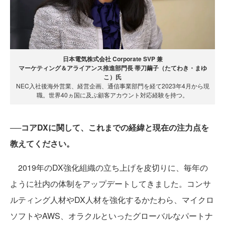
日本電気株式会社 Corporate SVP 兼
マーケティング＆アライアンス推進部門長 帯刀繭子（たてわき・まゆ
こ）氏
NEC入社後海外営業、経営企画、通信事業部門を経て2023年4月から現
職。世界40ヵ国に及ぶ顧客アカウント対応経験を持つ。
──コアDXに関して、これまでの経緯と現在の注力点を
教えてください。
2019年のDX強化組織の立ち上げを皮切りに、毎年の
ように社内の体制をアップデートしてきました。コンサ
ルティング人材やDX人材を強化するかたわら、マイクロ
ソフトやAWS、オラクルといったグローバルなパートナ