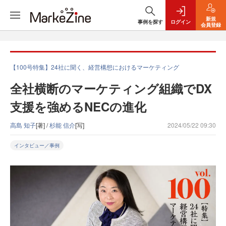
新規
事例を探す
ログイン
会員登録
【100号特集】24社に聞く、経営構想におけるマーケティング
全社横断のマーケティング組織でDX
支援を強めるNECの進化
高島 知子
[著] /
杉能 信介
[写]
2024/05/22 09:30
インタビュー／事例