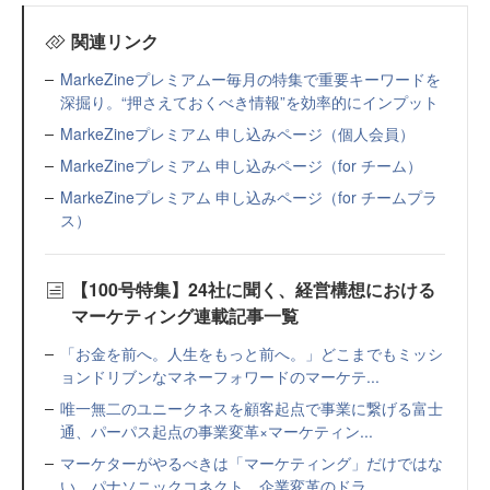
関連リンク
MarkeZineプレミアムー毎月の特集で重要キーワードを
深掘り。“押さえておくべき情報”を効率的にインプット
MarkeZineプレミアム 申し込みページ（個人会員）
MarkeZineプレミアム 申し込みページ（for チーム）
MarkeZineプレミアム 申し込みページ（for チームプラ
ス）
【100号特集】24社に聞く、経営構想における
マーケティング連載記事一覧
「お金を前へ。人生をもっと前へ。」どこまでもミッシ
ョンドリブンなマネーフォワードのマーケテ...
唯一無二のユニークネスを顧客起点で事業に繋げる富士
通、パーパス起点の事業変革×マーケティン...
マーケターがやるべきは「マーケティング」だけではな
い。パナソニックコネクト、企業変革のドラ...