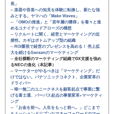
長」
─
楽器や音楽への知見を体験に転換し、新たな強
みとする。ヤマハの「Make Waves」
─
「OMOの推進」と「若年層の獲得」を着々と進
めるユナイテッドアローズの構想
─
リクルートに聞く、経営とマーケティングの近
接性。カギはボトムアップ型の組織
─
ROI重視で経営のプレゼンスを高める！ 売上拡
大を続けるSansanのマーケティング
─ 全社横断のマーケティング組織でDX支援を強め
るNECの進化（本記事）
─
マーケターがやるべきは「マーケティング」だ
けではない。パナソニックコネクト、企業変革の
ドライバー
─
唯一無二のユニークネスを顧客起点で事業に繋
げる富士通、パーパス起点の事業変革×マーケティ
ング
─
「お金を前へ。人生をもっと前へ。」どこまで
もミッションドリブンなマネーフォワードのマー