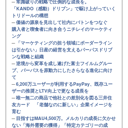
─
常識破りの戦略で圧倒的な成長を。
「KANDO（感動）ドリブン」で駆け上がっていく
トリドールの構想
─
価値の源泉を見出して社内にバトンをつなぐ
購入者と喫食者に向き合うニチレイのマーケティ
ング
─
「マーケティングの担う領域にボーダーライン
は引かない」日産の経営を支えるパーパスドリブ
ンな戦略と組織
─
逆境から変革を成し遂げた富士フイルムグルー
プ、パーパスを原動力にしたさらなる進化に向け
て
─
6,200万ユーザーが利用するPayPay、既存ユー
ザーの推奨とLTV向上で更なる成長を
─
唯一無二の商品で他社との差別化を図る三井住
友カード 「老舗なのに新しい」企業イメージを
育む
─
目指すはMAU4,500万。メルカリの成長に欠かせ
ない「海外需要の獲得」「特定カテゴリーの成