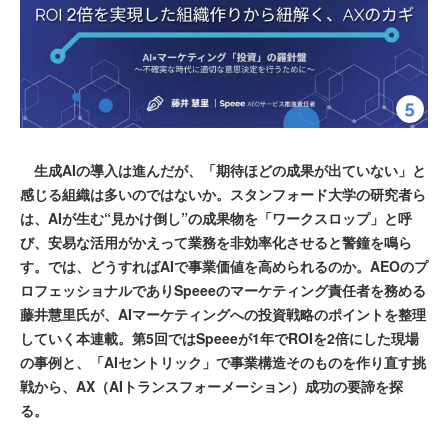
生成AIの導入は進んだが、「期待ほどの成果が出ていない」と
感じる組織は多いのではないか。スタンフォード大学の研究者ら
は、AIが生む“見かけ倒し”の成果物を「ワークスロップ」と呼
び、安易な活用がかえって業務を非効率化させると警鐘を鳴ら
す。では、どうすればAIで事業価値を高められるのか。AEOのプ
ロフェッショナルでありSpeeeのマーケティング責任者を務める
藤井慧里氏が、AIマーケティングへの投資戦略のポイントを整理
していく本連載。第5回ではSpeeeが1年でROIを2倍にした現場
の事例と、「AIセントリック」で事業構造そのものを作り直す挑
戦から、AX（AIトランスフォーメーション）成功の要諦を探
る。