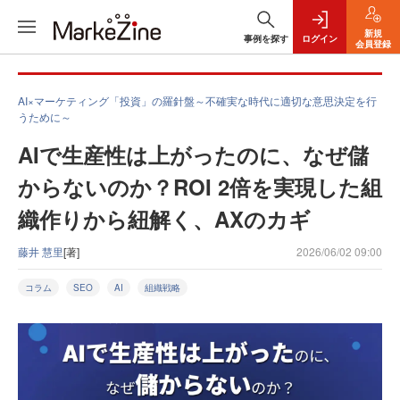
新規
事例を探す
ログイン
会員登録
AI×マーケティング「投資」の羅針盤～不確実な時代に適切な意思決定を行
うために～
AIで生産性は上がったのに、なぜ儲
からないのか？ROI 2倍を実現した組
織作りから紐解く、AXのカギ
藤井 慧里
[著]
2026/06/02 09:00
コラム
SEO
AI
組織戦略