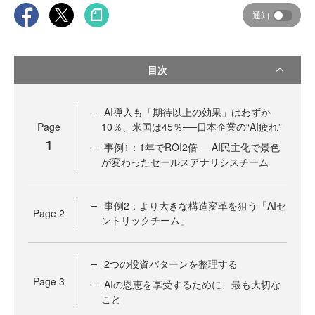
通知
目次
AI導入も「期待以上の効果」はわずか
Page
10％、米国は45％──日本企業の“AI疲れ”
1
事例1：1年でROI2倍──AI民主化で景色
が変わったセールスアナリシスチーム
事例2：より大きな構造変革を狙う「AIセ
Page
2
ントリックチーム」
2つの投資パターンを整理する
Page
3
AIの恩恵を享受するために、最も大切な
こと