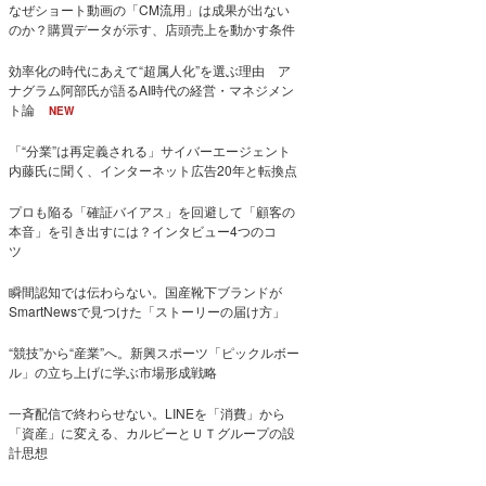
なぜショート動画の「CM流用」は成果が出ない
のか？購買データが示す、店頭売上を動かす条件
効率化の時代にあえて“超属人化”を選ぶ理由 ア
ナグラム阿部氏が語るAI時代の経営・マネジメン
ト論
NEW
「“分業”は再定義される」サイバーエージェント
内藤氏に聞く、インターネット広告20年と転換点
プロも陥る「確証バイアス」を回避して「顧客の
本音」を引き出すには？インタビュー4つのコ
ツ
瞬間認知では伝わらない。国産靴下ブランドが
SmartNewsで見つけた「ストーリーの届け方」
“競技”から“産業”へ。新興スポーツ「ピックルボー
ル」の立ち上げに学ぶ市場形成戦略
一斉配信で終わらせない。LINEを「消費」から
「資産」に変える、カルビーとＵＴグループの設
計思想