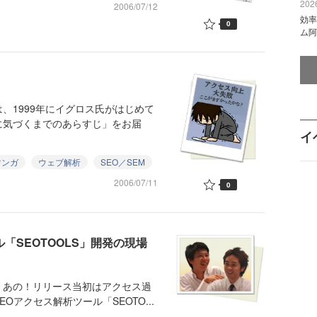
2026
2006/07/12
効率
0
ム阿
、1999年にイグロス氏がはじめて
に気づくまでのあらすじ」をお届
イ
マンガ
ウェブ解析
SEO／SEM
2006/07/11
0
「SEOTOOLS」開発の現場
、あの！リリース当初はアクセス過
アクセス解析ツール「SEOTO...