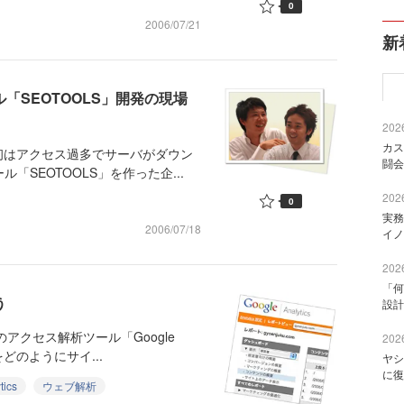
0
2006/07/21
新
「SEOTOOLS」開発の現場
2026
カス
初はアクセス過多でサーバがダウン
闘会
SEOTOOLS」を作った企...
2026
0
実務
2006/07/18
イノ
2026
「何
う
設計
のアクセス解析ツール「Google
2026
をどのようにサイ...
ヤシ
に復
tics
ウェブ解析