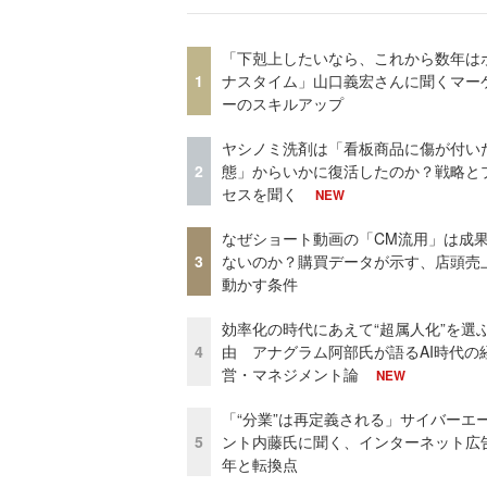
「下剋上したいなら、これから数年は
1
ナスタイム」山口義宏さんに聞くマー
ーのスキルアップ
ヤシノミ洗剤は「看板商品に傷が付い
2
態」からいかに復活したのか？戦略と
セスを聞く
NEW
なぜショート動画の「CM流用」は成
3
ないのか？購買データが示す、店頭売
動かす条件
効率化の時代にあえて“超属人化”を選
4
由 アナグラム阿部氏が語るAI時代の
営・マネジメント論
NEW
「“分業”は再定義される」サイバーエ
5
ント内藤氏に聞く、インターネット広告
年と転換点