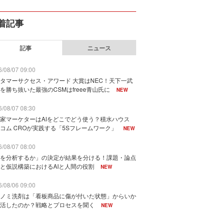
着記事
記事
ニュース
/08/07 09:00
タマーサクセス・アワード 大賞はNEC！天下一武
を勝ち抜いた最強のCSMはfreee青山氏に
NEW
/08/07 08:30
家マーケターはAIをどこでどう使う？積水ハウス
コム CROが実践する「5Sフレームワーク」
NEW
/08/07 08:00
を分析するか」の決定が結果を分ける！課題・論点
と仮説構築におけるAIと人間の役割
NEW
/08/06 09:00
ノミ洗剤は「看板商品に傷が付いた状態」からいか
活したのか？戦略とプロセスを聞く
NEW