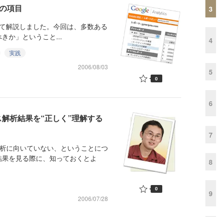
の項目
3
法について解説しました。今回は、多数ある
か」ということ...
4
実践
2006/08/03
5
0
6
ス解析結果を“正しく”理解する
7
解析に向いていない、ということにつ
結果を見る際に、知っておくとよ
8
0
9
2006/07/28