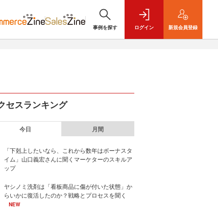
事例を探す
ログイン
新規
会員登録
クセスランキング
今日
月間
「下剋上したいなら、これから数年はボーナスタ
イム」山口義宏さんに聞くマーケターのスキルア
ップ
ヤシノミ洗剤は「看板商品に傷が付いた状態」か
らいかに復活したのか？戦略とプロセスを聞く
NEW