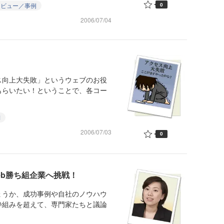
0
タビュー／事例
2006/07/04
ス向上大失敗」というウェブのお役
もらいたい！ということで、各コー
M
2006/07/03
0
eb勝ち組企業へ挑戦！
ょうか、成功事例や自社のノウハウ
枠組みを超えて、専門家たちと議論