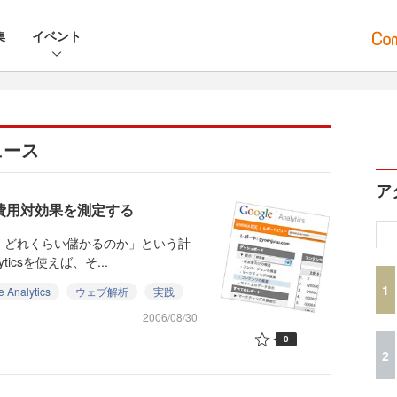
集
イベント
ュース
ア
イトの費用対効果を測定する
、どれくらい儲かるのか」という計
icsを使えば、そ...
1
Analytics
ウェブ解析
実践
2006/08/30
0
2