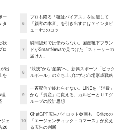
ボー
プロも陥る「確証バイアス」を回避して
ケタ
6
「顧客の本音」を引き出すには？インタビ
ュー4つのコツ
た状
瞬間認知では伝わらない。国産靴下ブラン
プロ
7
ドがSmartNewsで見つけた「ストーリーの
届け方」
果が出
“競技”から“産業”へ。新興スポーツ「ピック
8
上を
ルボール」の立ち上げに学ぶ市場形成戦略
一斉配信で終わらせない。LINEを「消費」
ぶ理
9
から「資産」に変える、カルビーとＵＴグ
経
ループの設計思想
ChatGPT広告パイロット参画も Criteoの
ージェ
10
「エージェンティック・コマース」が変え
20
る広告の判断