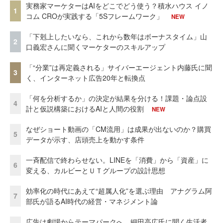
実務家マーケターはAIをどこでどう使う？積水ハウス イノ
1
コム CROが実践する「5Sフレームワーク」
NEW
「下剋上したいなら、これから数年はボーナスタイム」山
2
口義宏さんに聞くマーケターのスキルアップ
「“分業”は再定義される」サイバーエージェント内藤氏に聞
3
く、インターネット広告20年と転換点
「何を分析するか」の決定が結果を分ける！課題・論点設
4
計と仮説構築におけるAIと人間の役割
NEW
なぜショート動画の「CM流用」は成果が出ないのか？購買
5
データが示す、店頭売上を動かす条件
一斉配信で終わらせない。LINEを「消費」から「資産」に
6
変える、カルビーとＵＴグループの設計思想
効率化の時代にあえて“超属人化”を選ぶ理由 アナグラム阿
7
部氏が語るAI時代の経営・マネジメント論
広告は劇場からテーマパークへ。細田高広氏に聞く生活者