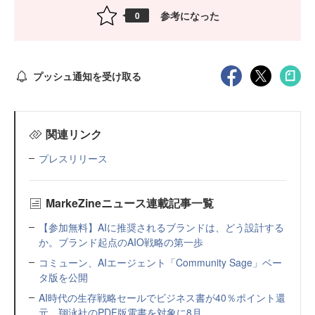
参考になった
0
プッシュ通知を受け取る
関連リンク
プレスリリース
MarkeZineニュース連載記事一覧
【参加無料】AIに推奨されるブランドは、どう設計する
か。ブランド起点のAIO戦略の第一歩
コミューン、AIエージェント「Community Sage」ベー
タ版を公開
AI時代の生存戦略セールでビジネス書が40％ポイント還
元 翔泳社のPDF版電書を対象に8月...