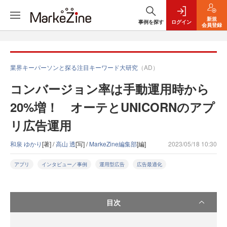
新規
事例を探す
ログイン
会員登録
業界キーパーソンと探る注目キーワード大研究
（AD）
コンバージョン率は手動運用時から
20%増！ オーテとUNICORNのアプ
リ広告運用
和泉 ゆかり
[著] /
高山 透
[写] /
MarkeZine編集部
[編]
2023/05/18 10:30
アプリ
インタビュー／事例
運用型広告
広告最適化
目次