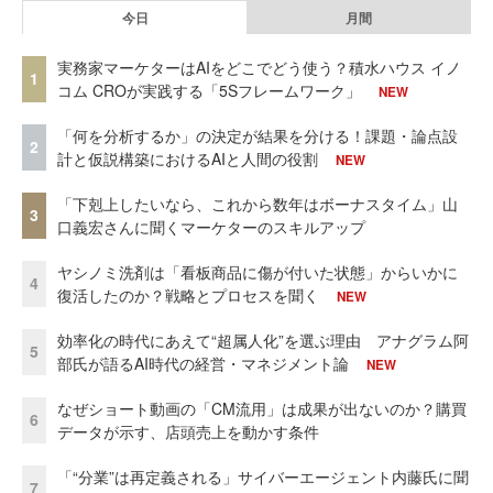
今日
月間
実務家マーケターはAIをどこでどう使う？積水ハウス イノ
1
コム CROが実践する「5Sフレームワーク」
NEW
「何を分析するか」の決定が結果を分ける！課題・論点設
2
計と仮説構築におけるAIと人間の役割
NEW
「下剋上したいなら、これから数年はボーナスタイム」山
3
口義宏さんに聞くマーケターのスキルアップ
ヤシノミ洗剤は「看板商品に傷が付いた状態」からいかに
4
復活したのか？戦略とプロセスを聞く
NEW
効率化の時代にあえて“超属人化”を選ぶ理由 アナグラム阿
5
部氏が語るAI時代の経営・マネジメント論
NEW
なぜショート動画の「CM流用」は成果が出ないのか？購買
6
データが示す、店頭売上を動かす条件
「“分業”は再定義される」サイバーエージェント内藤氏に聞
7