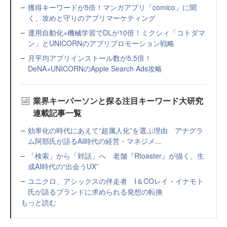
獲得キーワードが5倍！マンガアプリ「comico」に聞
く、攻めと守りのアプリマーケティング
運用自動化×機械学習でDLが10倍！ミクシィ「コトダマ
ン」とUNICORNのアプリプロモーション戦略
月平均アプリインストール数が5.5倍！
DeNA×UNICORNのApple Search Ads攻略
業界キーパーソンと探る注目キーワード大研究
連載記事一覧
効率化の時代にあえて“超属人化”を選ぶ理由 アナグラ
ム阿部氏が語るAI時代の経営・マネジメ...
「検索」から「対話」へ 老舗『Rtoaster』が描く、生
成AI時代の“出会うUX”
ユニクロ、アシックスの伴走者 I＆COレイ・イナモト
氏が語るブランドに求められる発想の転換
もっと読む