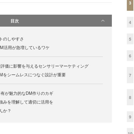
3
目次
4
トのしやすさ
5
るDM活用が急増しているワケ
6
で評価に影響を与えるセンサリーマーケティング
Mをシームレスにつなぐ設計が重要
7
有が魅力的なDM作りのカギ
8
強みを理解して適切に活用を
んか？
9
10