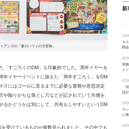
新
2026
カス
ワイアンズの「夏のハワイの大冒険」
闘会
2026
実務
った「すごろくのDM」も印象的でした。周年イヤーを
イノ
周年イヤーイベントに据えた「周年すごろく」をDM
2026
マスにはゴールに至るまでに必要な業務や意思決定
「何
設計
労や陥りがちな落とし穴などが記されていて共感を
2026
やるかどうかは別にして、共有もしやすいというDM
ヤシ
に復
2026
を受けているものが複数見られました。その中でも