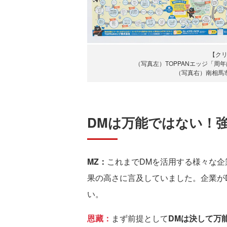
【ク
（写真左）TOPPANエッジ「周
（写真右）南相馬
DMは万能ではない！
MZ：
これまでDMを活用する様々な企
果の高さに言及していました。企業が
い。
恩藏：
まず前提として
DMは決して万