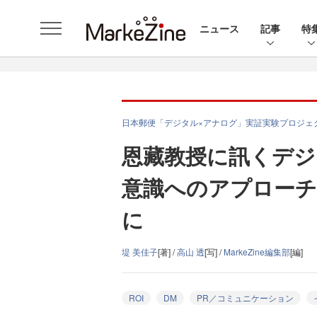
ニュース
記事
特
日本郵便「デジタル×アナログ」実証実験プロジェ
恩藏教授に訊くデジ
意識へのアプロー
に
堤 美佳子
[著] /
高山 透
[写] /
MarkeZine編集部
[編]
ROI
DM
PR／コミュニケーション