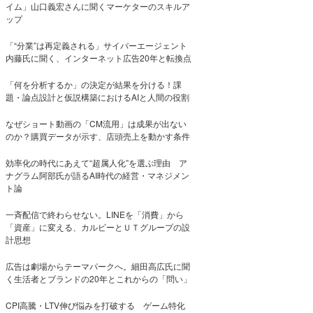
イム」山口義宏さんに聞くマーケターのスキルア
ップ
「“分業”は再定義される」サイバーエージェント
内藤氏に聞く、インターネット広告20年と転換点
「何を分析するか」の決定が結果を分ける！課
題・論点設計と仮説構築におけるAIと人間の役割
なぜショート動画の「CM流用」は成果が出ない
のか？購買データが示す、店頭売上を動かす条件
効率化の時代にあえて“超属人化”を選ぶ理由 ア
ナグラム阿部氏が語るAI時代の経営・マネジメン
ト論
一斉配信で終わらせない。LINEを「消費」から
「資産」に変える、カルビーとＵＴグループの設
計思想
広告は劇場からテーマパークへ。細田高広氏に聞
く生活者とブランドの20年とこれからの「問い」
CPI高騰・LTV伸び悩みを打破する ゲーム特化