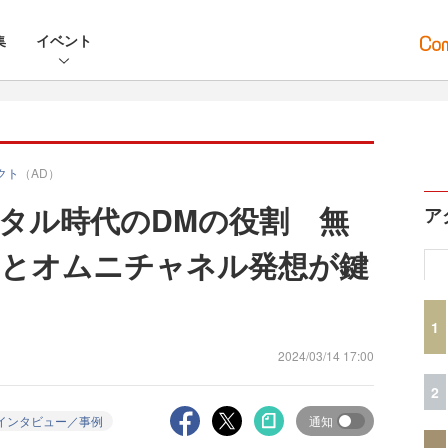
集
イベント
クト
（AD）
タル時代のDMの役割 無
ア
チとオムニチャネル発想が鍵
1
2024/03/14 17:00
2
インタビュー／事例
通知