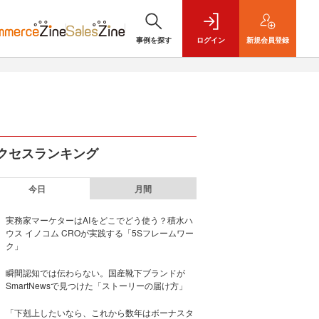
事例を探す
ログイン
新規
会員登録
クセスランキング
今日
月間
実務家マーケターはAIをどこでどう使う？積水ハ
ウス イノコム CROが実践する「5Sフレームワー
ク」
瞬間認知では伝わらない。国産靴下ブランドが
SmartNewsで見つけた「ストーリーの届け方」
「下剋上したいなら、これから数年はボーナスタ