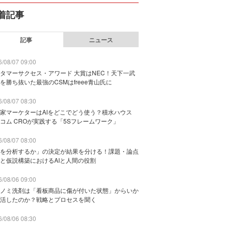
着記事
記事
ニュース
/08/07 09:00
タマーサクセス・アワード 大賞はNEC！天下一武
を勝ち抜いた最強のCSMはfreee青山氏に
/08/07 08:30
家マーケターはAIをどこでどう使う？積水ハウス
コム CROが実践する「5Sフレームワーク」
/08/07 08:00
を分析するか」の決定が結果を分ける！課題・論点
と仮説構築におけるAIと人間の役割
/08/06 09:00
ノミ洗剤は「看板商品に傷が付いた状態」からいか
活したのか？戦略とプロセスを聞く
/08/06 08:30