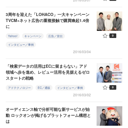
3周年を迎えた「LOHACO」一大キャンペーン
TVCM×ネット広告の重複接触で購買喚起1.4倍
に
0
Yahoo!
キャンペーン
広告／宣伝
インタビュー／事例
2016/03/04
「検索データの活用はECに留まらない」アド
領域へ歩を進め、レビュー活用を見据えるゼロ
スタートの戦略
0
アドテクノロジー
EC／通販
インタビュー／事例
2016/03/02
オーディエンス軸で分析可能な新サービスが始
動 ロックオンが掲げるプラットフォーム構想と
は