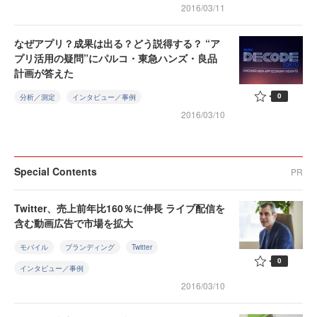
2016/03/11
なぜアプリ？成果は出る？どう説得する？ “ア
プリ活用の疑問”にパルコ・東急ハンズ・良品
計画が答えた
0
分析／測定
インタビュー／事例
2016/03/10
Special Contents
PR
Twitter、売上前年比160％に伸長 ライブ配信を
含む動画広告で市場を拡大
モバイル
ブランディング
Twitter
0
インタビュー／事例
2016/03/10