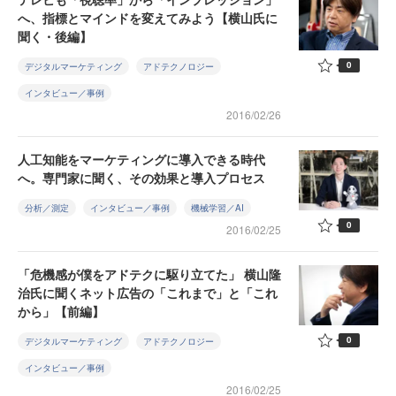
へ、指標とマインドを変えてみよう【横山氏に
聞く・後編】
0
デジタルマーケティング
アドテクノロジー
インタビュー／事例
2016/02/26
人工知能をマーケティングに導入できる時代
へ。専門家に聞く、その効果と導入プロセス
分析／測定
インタビュー／事例
機械学習／AI
0
2016/02/25
「危機感が僕をアドテクに駆り立てた」 横山隆
治氏に聞くネット広告の「これまで」と「これ
から」【前編】
0
デジタルマーケティング
アドテクノロジー
インタビュー／事例
2016/02/25