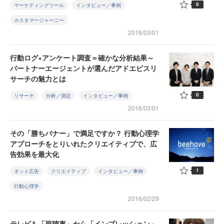
0
マーケティングツール
インタビュー／事例
カスタマージャーニー
2016/03/01
行動ログ×アンケート調査＝確かな分析結果～
パートナーエージェントが選んだアドエビスリ
サーチの魅力とは
0
リサーチ
分析／測定
インタビュー／事例
2016/03/01
その「勝ちバナー」で満足ですか？ 行動心理学
アプローチをとりいれたクリエイティブで、広
告効果を最大化
1
ネット広告
クリエイティブ
インタビュー／事例
行動心理学
2016/02/29
テレビも「視聴率」から「インプレッション」