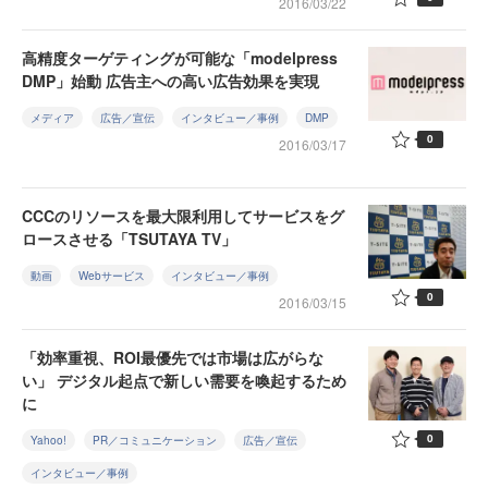
2016/03/22
高精度ターゲティングが可能な「modelpress
DMP」始動 広告主への高い広告効果を実現
メディア
広告／宣伝
インタビュー／事例
DMP
0
2016/03/17
CCCのリソースを最大限利用してサービスをグ
ロースさせる「TSUTAYA TV」
動画
Webサービス
インタビュー／事例
0
2016/03/15
「効率重視、ROI最優先では市場は広がらな
い」 デジタル起点で新しい需要を喚起するため
に
0
Yahoo!
PR／コミュニケーション
広告／宣伝
インタビュー／事例