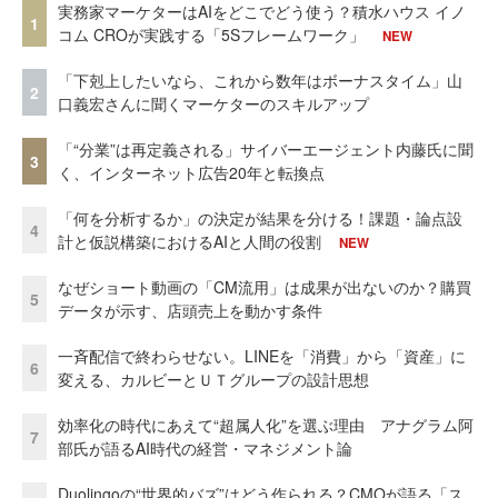
実務家マーケターはAIをどこでどう使う？積水ハウス イノ
1
コム CROが実践する「5Sフレームワーク」
NEW
「下剋上したいなら、これから数年はボーナスタイム」山
2
口義宏さんに聞くマーケターのスキルアップ
「“分業”は再定義される」サイバーエージェント内藤氏に聞
3
く、インターネット広告20年と転換点
「何を分析するか」の決定が結果を分ける！課題・論点設
4
計と仮説構築におけるAIと人間の役割
NEW
なぜショート動画の「CM流用」は成果が出ないのか？購買
5
データが示す、店頭売上を動かす条件
一斉配信で終わらせない。LINEを「消費」から「資産」に
6
変える、カルビーとＵＴグループの設計思想
効率化の時代にあえて“超属人化”を選ぶ理由 アナグラム阿
7
部氏が語るAI時代の経営・マネジメント論
Duolingoの“世界的バズ”はどう作られる？CMOが語る「ス