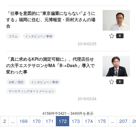
「仕事を意図的に“東京偏重にならない”ように
する」福岡に住む、元博報堂・田村大さんの場
合
0
コラム
インタビュー／事例
2016/02/25
「真に求めるKPIの測定可能に」、代理店任せ
の大手エステサロンがMA「B→Dash」導入で
変わった事
0
分析／測定
インタビュー／事例
マーケティングオートメーション
2016/02/24
4156件中3421～3440件を表示
2
...
169
170
171
172
173
174
175
...
207
2