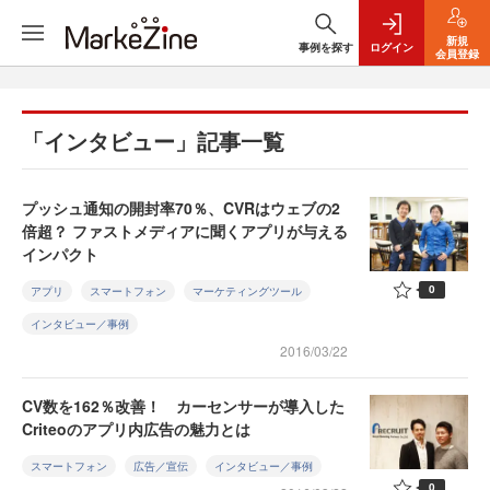
新規
事例を探す
ログイン
会員登録
「インタビュー」記事一覧
プッシュ通知の開封率70％、CVRはウェブの2
倍超？ ファストメディアに聞くアプリが与える
インパクト
0
アプリ
スマートフォン
マーケティングツール
インタビュー／事例
2016/03/22
CV数を162％改善！ カーセンサーが導入した
Criteoのアプリ内広告の魅力とは
スマートフォン
広告／宣伝
インタビュー／事例
0