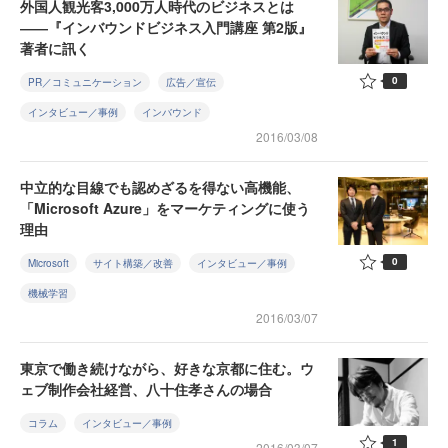
外国人観光客3,000万人時代のビジネスとは
――『インバウンドビジネス入門講座 第2版』
著者に訊く
0
PR／コミュニケーション
広告／宣伝
インタビュー／事例
インバウンド
2016/03/08
中立的な目線でも認めざるを得ない高機能、
「Microsoft Azure」をマーケティングに使う
理由
0
Microsoft
サイト構築／改善
インタビュー／事例
機械学習
2016/03/07
東京で働き続けながら、好きな京都に住む。ウ
ェブ制作会社経営、八十住孝さんの場合
コラム
インタビュー／事例
1
2016/03/07