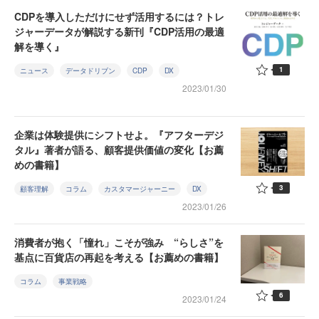
CDPを導入しただけにせず活用するには？トレ
ジャーデータが解説する新刊『CDP活用の最適
解を導く』
1
ニュース
データドリブン
CDP
DX
2023/01/30
企業は体験提供にシフトせよ。『アフターデジ
タル』著者が語る、顧客提供価値の変化【お薦
めの書籍】
3
顧客理解
コラム
カスタマージャーニー
DX
2023/01/26
消費者が抱く「憧れ」こそが強み “らしさ”を
基点に百貨店の再起を考える【お薦めの書籍】
コラム
事業戦略
6
2023/01/24