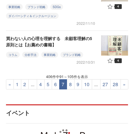
4
事業戦略
ブランド戦略
SDGs
ダイバーシティ＆インクルージョン
2022/11/10
買わない人の心理を理解する 未顧客理解の5
原則とは【お薦めの書籍】
コラム
分析手法
事業戦略
ブランド戦略
4
2022/10/31
406件中91～105件を表示
«
1
2
...
4
5
6
7
8
9
10
...
27
28
»
イベント