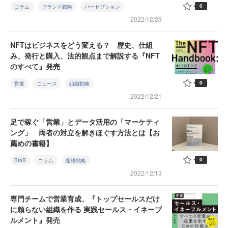
0
コラム
ブランド戦略
パーセプション
2022/12/23
NFTはビジネスをどう変える？ 歴史、仕組
み、発行と購入、法的観点まで解説する『NFT
のすべて』発売
0
営業
ニュース
組織戦略
2022/12/21
足で稼ぐ「営業」とデータ活用の「マーケティ
ング」 両者の対立を解きほぐす方法とは【お
薦めの書籍】
0
BtoB
コラム
組織戦略
2022/12/13
専門チームで営業育成、『トップセールスだけ
に頼らない組織を作る 実践セールス・イネーブ
ルメント』発売