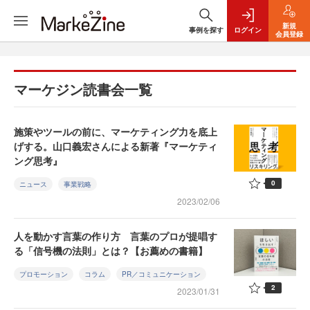
新規
事例を探す
ログイン
会員登録
マーケジン読書会一覧
施策やツールの前に、マーケティング力を底上
げする。山口義宏さんによる新著『マーケティ
ング思考』
0
ニュース
事業戦略
2023/02/06
人を動かす言葉の作り方 言葉のプロが提唱す
る「信号機の法則」とは？【お薦めの書籍】
プロモーション
コラム
PR／コミュニケーション
2
2023/01/31