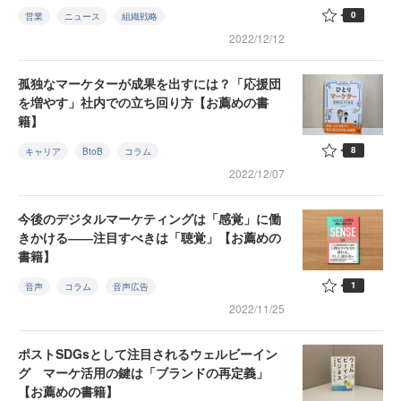
0
営業
ニュース
組織戦略
2022/12/12
孤独なマーケターが成果を出すには？「応援団
を増やす」社内での立ち回り方【お薦めの書
籍】
8
キャリア
BtoB
コラム
2022/12/07
今後のデジタルマーケティングは「感覚」に働
きかける――注目すべきは「聴覚」【お薦めの
書籍】
1
音声
コラム
音声広告
2022/11/25
ポストSDGsとして注目されるウェルビーイン
グ マーケ活用の鍵は「ブランドの再定義」
【お薦めの書籍】