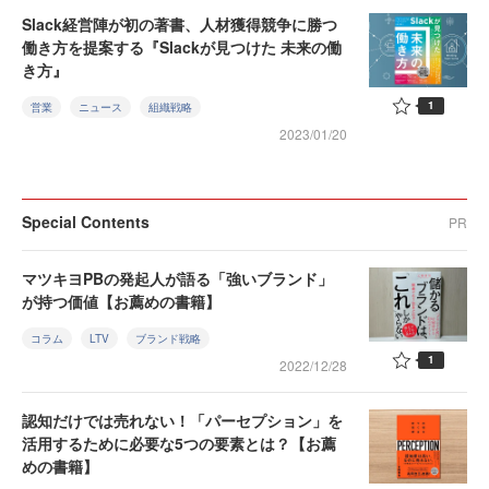
Slack経営陣が初の著書、人材獲得競争に勝つ
働き方を提案する『Slackが見つけた 未来の働
き方』
1
営業
ニュース
組織戦略
2023/01/20
Special Contents
PR
マツキヨPBの発起人が語る「強いブランド」
が持つ価値【お薦めの書籍】
コラム
LTV
ブランド戦略
1
2022/12/28
認知だけでは売れない！「パーセプション」を
活用するために必要な5つの要素とは？【お薦
めの書籍】