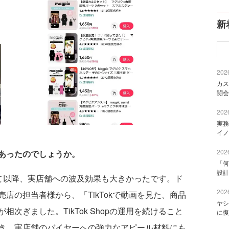
新
2026
カス
闘会
2026
実務
イノ
2026
あったのでしょうか。
「何
設計
を始めて以降、実店舗への波及効果も大きかったです。ド
2026
店の担当者様から、「TikTokで動画を見た、商品
ヤシ
次ぎました。TikTok Shopの運用を続けること
に復
き、実店舗のバイヤーへの強力なアピール材料にも