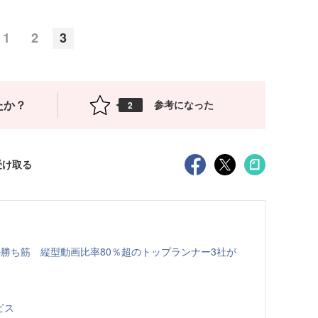
1
2
3
たか？
参考になった
2
受け取る
年の勝ち筋 縦型動画比率80％超のトップランナー3社が
ビス