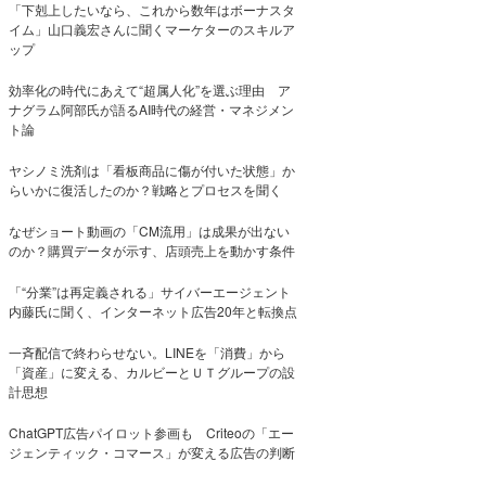
「下剋上したいなら、これから数年はボーナスタ
イム」山口義宏さんに聞くマーケターのスキルア
ップ
効率化の時代にあえて“超属人化”を選ぶ理由 ア
ナグラム阿部氏が語るAI時代の経営・マネジメン
ト論
ヤシノミ洗剤は「看板商品に傷が付いた状態」か
らいかに復活したのか？戦略とプロセスを聞く
なぜショート動画の「CM流用」は成果が出ない
のか？購買データが示す、店頭売上を動かす条件
「“分業”は再定義される」サイバーエージェント
内藤氏に聞く、インターネット広告20年と転換点
一斉配信で終わらせない。LINEを「消費」から
「資産」に変える、カルビーとＵＴグループの設
計思想
ChatGPT広告パイロット参画も Criteoの「エー
ジェンティック・コマース」が変える広告の判断