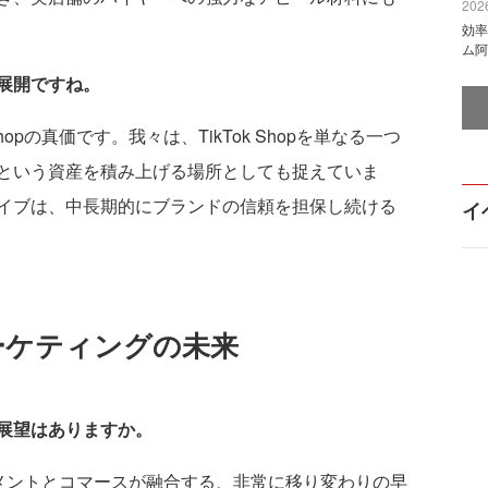
2026
効率
ム阿
展開ですね。
hopの真価です。我々は、TikTok Shopを単なる一つ
という資産を積み上げる場所としても捉えていま
イブは、中長期的にブランドの信頼を担保し続ける
イ
ーケティングの未来
後の展望はありますか。
テインメントとコマースが融合する、非常に移り変わりの早