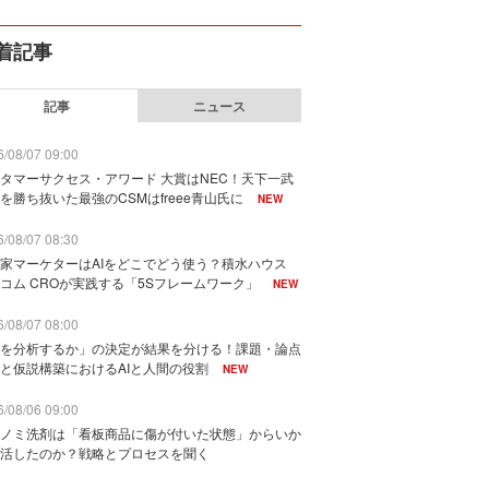
着記事
記事
ニュース
/08/07 09:00
タマーサクセス・アワード 大賞はNEC！天下一武
を勝ち抜いた最強のCSMはfreee青山氏に
NEW
/08/07 08:30
家マーケターはAIをどこでどう使う？積水ハウス
コム CROが実践する「5Sフレームワーク」
NEW
/08/07 08:00
を分析するか」の決定が結果を分ける！課題・論点
と仮説構築におけるAIと人間の役割
NEW
/08/06 09:00
ノミ洗剤は「看板商品に傷が付いた状態」からいか
活したのか？戦略とプロセスを聞く