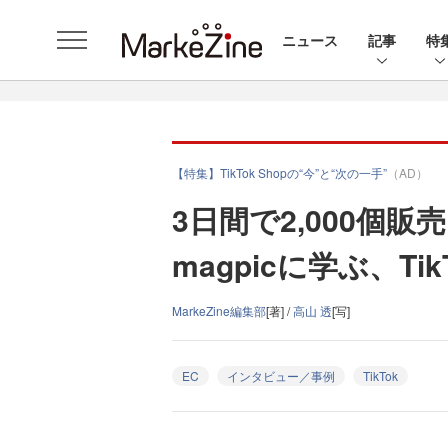
ニュース
記事
特
【特集】TikTok Shopの“今”と“次の一手”
（AD）
3日間で2,000個
magpicに学ぶ、Tik
MarkeZine編集部
[著] /
高山 透
[写]
EC
インタビュー／事例
TikTok