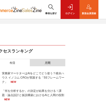
事例を探す
ログイン
新規
会員登録
クセスランキング
今日
月間
実務家マーケターはAIをどこでどう使う？積水ハ
ウス イノコム CROが実践する「5Sフレームワー
ク」
NEW
「何を分析するか」の決定が結果を分ける！課
題・論点設計と仮説構築におけるAIと人間の役割
NEW