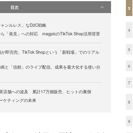
目次
3
ャンルレス」なD2C戦略
4
発見」への対応 magpicのTikTok Shop活用背景
5
個が即完売。TikTok Shopという「新戦場」でのリアル
6
動画と「信頼」のライブ配信。成果を最大化する使い分
7
の強みは実店舗への波及 累計17万個販売、ヒットの裏側
マーケティングの未来
8
9