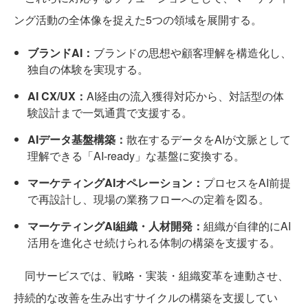
ング活動の全体像を捉えた5つの領域を展開する。
ブランドAI：
ブランドの思想や顧客理解を構造化し、
独自の体験を実現する。
AI CX/UX：
AI経由の流入獲得対応から、対話型の体
験設計まで一気通貫で支援する。
AIデータ基盤構築：
散在するデータをAIが文脈として
理解できる「AI-ready」な基盤に変換する。
マーケティングAIオペレーション：
プロセスをAI前提
で再設計し、現場の業務フローへの定着を図る。
マーケティングAI組織・人材開発：
組織が自律的にAI
活用を進化させ続けられる体制の構築を支援する。
同サービスでは、戦略・実装・組織変革を連動させ、
持続的な改善を生み出すサイクルの構築を支援してい