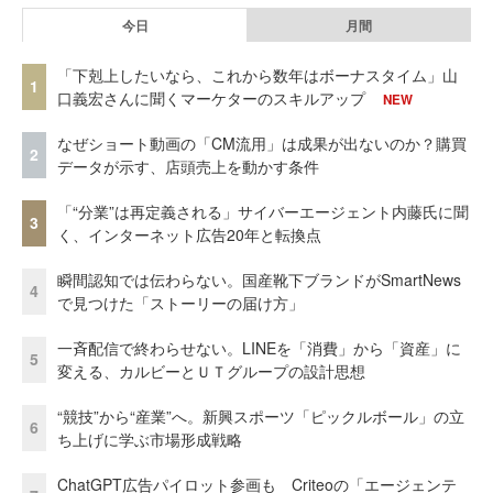
今日
月間
「下剋上したいなら、これから数年はボーナスタイム」山
1
口義宏さんに聞くマーケターのスキルアップ
NEW
なぜショート動画の「CM流用」は成果が出ないのか？購買
2
データが示す、店頭売上を動かす条件
「“分業”は再定義される」サイバーエージェント内藤氏に聞
3
く、インターネット広告20年と転換点
瞬間認知では伝わらない。国産靴下ブランドがSmartNews
4
で見つけた「ストーリーの届け方」
一斉配信で終わらせない。LINEを「消費」から「資産」に
5
変える、カルビーとＵＴグループの設計思想
“競技”から“産業”へ。新興スポーツ「ピックルボール」の立
6
ち上げに学ぶ市場形成戦略
ChatGPT広告パイロット参画も Criteoの「エージェンテ