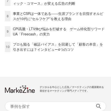
7
ィック・コマース」が変える広告の判断
事業とCSRは一体である――生涯ブランドを目指すオルビ
8
スが10代に“セルフケア”を教える理由
CPI高騰・LTV伸び悩みを打破する ゲーム特化型リワード
9
UA「Freecash」の実力
プロも陥る「確証バイアス」を回避して「顧客の本音」を
10
引き出すには？インタビュー4つのコツ
デジタルを中心とした広告／マーケティングの最新動向を
発信するマーケティング専門メディアです。