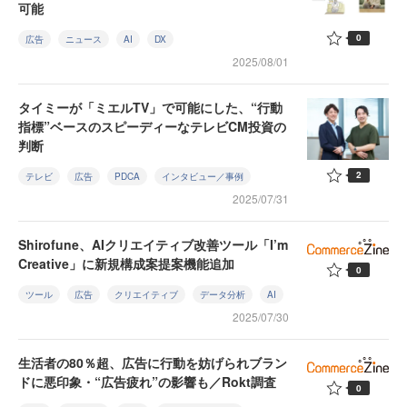
可能
0
広告
ニュース
AI
DX
2025/08/01
タイミーが「ミエルTV」で可能にした、“行動
指標”ベースのスピーディーなテレビCM投資の
判断
2
テレビ
広告
PDCA
インタビュー／事例
2025/07/31
Shirofune、AIクリエイティブ改善ツール「I’m
Creative」に新規構成案提案機能追加
0
ツール
広告
クリエイティブ
データ分析
AI
2025/07/30
生活者の80％超、広告に行動を妨げられブラン
ドに悪印象・“広告疲れ”の影響も／Rokt調査
0