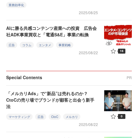
業務効率化
2025/08/25
AIに勝る共感コンテンツ産業への投資 広告会
社ADK事業買収と「電通S&E」事業の転換
広告
コラム
エンタメ
事業戦略
16
2025/08/22
Special Contents
PR
「メルカリAds」で“新品”は売れるのか？
CtoCの売り場でブランドが顧客と出会う新手
法
0
マーケティング
広告
CtoC
メルカリ
2025/08/22