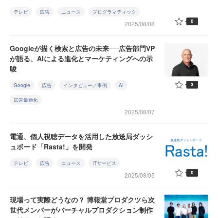
テレビ
広告
ニュース
プログラマティック
0
2025/08/08
Googleが描く検索と広告の未来──広告部門VP
が語る、AIによる進化とマーケティングへの示
唆
3
Google
広告
インタビュー／事例
AI
広告最適化
2025/08/07
電通、個人視聴データを活用した放送局ダッシ
ュボード「Rasta!」を開発
テレビ
広告
ニュース
ITサービス
0
2025/08/05
現場って実際どうなの？ 博報堂プロダクツら次
世代メンバーがバーチャルプロダクション制作