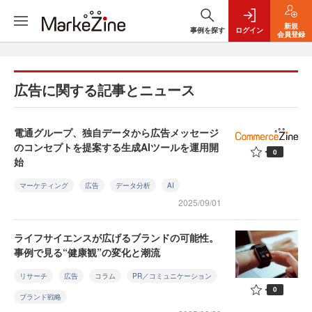
新規
事例を探す
ログイン
会員登録
広告に関する記事とニュース
電通グループ、独自データから広告メッセージ
のコンセプトを提案する生成AIツールを運用開
0
始
マーケティング
広告
データ分析
AI
2025/09/01
ライフサイエンスが広げるブランドの可能性。
事例で見る“健康観”の変化と潮流
リサーチ
広告
コラム
PR／コミュニケーション
0
ブランド戦略