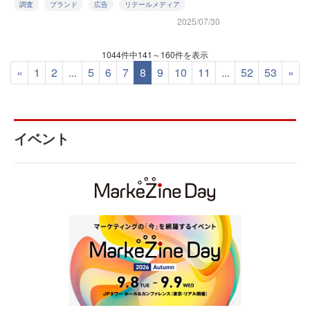
調査
ブランド
広告
リテールメディア
2025/07/30
1044件中141～160件を表示
«
1
2
...
5
6
7
8
9
10
11
...
52
53
»
イベント