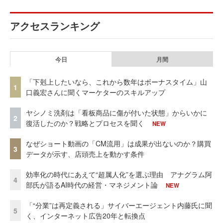
アクセスランキング
今日
月間
「下剋上したいなら、これから数年はボーナスタイム」山
1
口義宏さんに聞くマーケターのスキルアップ
ヤシノミ洗剤は「看板商品に傷が付いた状態」からいかに
2
復活したのか？戦略とプロセスを聞く
NEW
なぜショート動画の「CM流用」は成果が出ないのか？購買
3
データが示す、店頭売上を動かす条件
効率化の時代にあえて“超属人化”を選ぶ理由 アナグラム阿
4
部氏が語るAI時代の経営・マネジメント論
NEW
「“分業”は再定義される」サイバーエージェント内藤氏に聞
5
く、インターネット広告20年と転換点