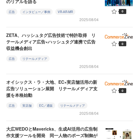
のリアルを語る
0
広告
インタビュー／事例
VR-AR-MR
2025/08/04
ZETA、ハッシュタグ広告技術で特許取得 リ
テールメディア広告×ハッシュタグ連携で広告
0
収益機会創出
広告
リテールメディア
2025/08/04
オイシックス・ラ・大地、EC×実店舗活用の新
広告ソリューション展開 リテールメディア支
0
援を本格始動
広告
実店舗
EC／通販
リテールメディア
2025/08/04
大広WEDOとMavericks、生成AI活用の広告制
作支援ツールを開発 同一人物のポーズ制御が