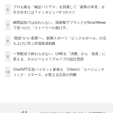
プロも陥る「確証バイアス」を回避して「顧客の本音」を
6
引き出すには？インタビュー4つのコツ
瞬間認知では伝わらない。国産靴下ブランドがSmartNews
7
で見つけた「ストーリーの届け方」
“競技”から“産業”へ。新興スポーツ「ピックルボール」の立
8
ち上げに学ぶ市場形成戦略
一斉配信で終わらせない。LINEを「消費」から「資産」に
9
変える、カルビーとＵＴグループの設計思想
ChatGPT広告パイロット参画も Criteoの「エージェンテ
10
ィック・コマース」が変える広告の判断
デジタルを中心とした広告／マーケティングの最新動向を