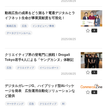
2025/08/29
動画広告の成果をどう測る？電通デジタルとラ
イフネット生命が事業貢献度を可視化！
動画広告
広告
インタビュー／事例
3
データクリーンルーム
2025/08/25
クリエイティブ界の登竜門に挑戦！Droga5
Tokyo若手4人による「ヤングカンヌ」体験記
広告
クリエイティブ
イベントレポート
1
2025/08/25
デジタルガレージG、ハイブリッド型AIパッケ
ージを発表 広告運用自動化ソリューションな
0
ど提供
マーケティング
広告
クリエイティブ
AI